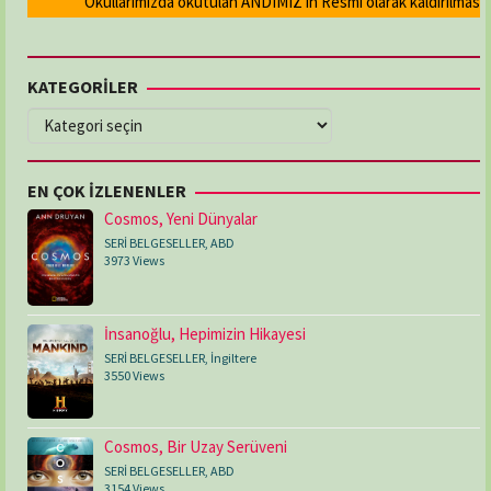
Okullarımızda okutulan ANDIMIZ'ın Resmi olarak kaldırılması ve 
KATEGORİLER
KATEGORİLER
EN ÇOK İZLENENLER
Cosmos, Yeni Dünyalar
SERİ BELGESELLER
,
ABD
3973 Views
İnsanoğlu, Hepimizin Hikayesi
SERİ BELGESELLER
,
İngiltere
3550 Views
Cosmos, Bir Uzay Serüveni
SERİ BELGESELLER
,
ABD
3154 Views