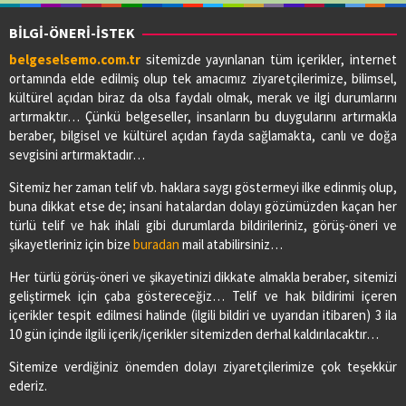
BİLGİ-ÖNERİ-İSTEK
belgeselsemo.com.tr
sitemizde yayınlanan tüm içerikler, internet
ortamında elde edilmiş olup tek amacımız ziyaretçilerimize, bilimsel,
kültürel açıdan biraz da olsa faydalı olmak, merak ve ilgi durumlarını
artırmaktır… Çünkü belgeseller, insanların bu duygularını artırmakla
beraber, bilgisel ve kültürel açıdan fayda sağlamakta, canlı ve doğa
sevgisini artırmaktadır…
Sitemiz her zaman telif vb. haklara saygı göstermeyi ilke edinmiş olup,
buna dikkat etse de; insani hatalardan dolayı gözümüzden kaçan her
türlü telif ve hak ihlali gibi durumlarda bildirileriniz, görüş-öneri ve
şikayetleriniz için bize
buradan
mail atabilirsiniz…
Her türlü görüş-öneri ve şikayetinizi dikkate almakla beraber, sitemizi
geliştirmek için çaba göstereceğiz… Telif ve hak bildirimi içeren
içerikler tespit edilmesi halinde (ilgili bildiri ve uyarıdan itibaren) 3 ila
10 gün içinde ilgili içerik/içerikler sitemizden derhal kaldırılacaktır…
Sitemize verdiğiniz önemden dolayı ziyaretçilerimize çok teşekkür
ederiz.