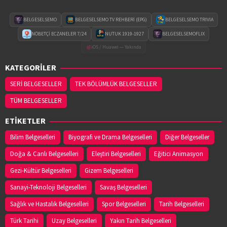
BELGESELSEMO
BELGESELSEMO TV REHBERİ (EPG)
BELGESELSEMO TRIVIA
NÖBETÇİ ECZANELER 7/24
NUTUK 1919-1927
BELGESELSEMOFLIX
iOS / Huawei — Yakında
KATEGORİLER
SERİ BELGESELLER
TEK BÖLÜMLÜK BELGESELLER
TÜM BELGESELLER
ETİKETLER
Bilim Belgeselleri
Biyografi ve Drama Belgeselleri
Diğer Belgeseller
Doğa & Canlı Belgeselleri
Eleştiri Belgeselleri
Eğitici Animasyon
Gezi-Kültür Belgeselleri
Gizem Belgeselleri
Sanayi-Teknoloji Belgeselleri
Savaş Belgeselleri
Sağlık ve Hastalık Belgeselleri
Spor Belgeselleri
Tarih Belgeselleri
Türk Tarihi
Uzay Belgeselleri
Yakın Tarih Belgeselleri