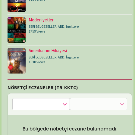
Medeniyetler
SERİ BELGESELLER
,
ABD
,
İngiltere
1759 Views
Amerika’nın Hikayesi
SERİ BELGESELLER
,
ABD
,
İngiltere
1638 Views
NÖBETÇİ ECZANELER (TR-KKTC)
Bu bölgede nöbetçi eczane bulunamadı.