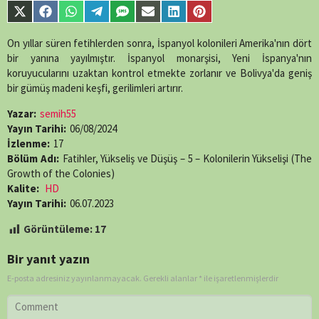
parts/content-
Share
Share
Share
Share
Share
Share
Share
Share
single-
on
on
on
on
on
on
on
on
episode.php
on
X
Facebook
WhatsApp
Telegram
SMS
Email
LinkedIn
Pinterest
On yıllar süren fetihlerden sonra, İspanyol kolonileri Amerika'nın dört
line
89
(Twitter)
bir yanına yayılmıştır. İspanyol monarşisi, Yeni İspanya'nın
koruyucularını uzaktan kontrol etmekte zorlanır ve Bolivya'da geniş
bir gümüş madeni keşfi, gerilimleri artırır.
Yazar:
semih55
Yayın Tarihi:
06/08/2024
İzlenme:
17
Bölüm Adı:
Fatihler, Yükseliş ve Düşüş – 5 – Kolonilerin Yükselişi (The
Growth of the Colonies)
Kalite:
HD
Yayın Tarihi:
06.07.2023
Görüntüleme:
17
Bir yanıt yazın
E-posta adresiniz yayınlanmayacak.
Gerekli alanlar
*
ile işaretlenmişlerdir