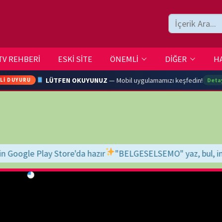
ESKİ SİTE
ÖNEMLİ
DİĞER
HAKKIMIZDA
İLETİŞİM
LÜTFEN OKUYUNUZ
— Mobil uygulamamızı keşfedin!
Detaylar →
ARA
da hazır
"BELGESELSEMO" yaz, bul, indir, keyfini çıkar!
İyi seyirler
YOUTU
TRAN
Ç