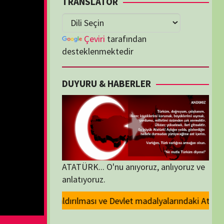
lenmektedir
U & HABERLER
... O'nu anıyoruz, anlıyoruz ve
oruz.
Devlet madalyalarındaki Atatürk kabartmasının kaldırılması kararını kın
ORİLER
ORİLER
K İZLENENLER