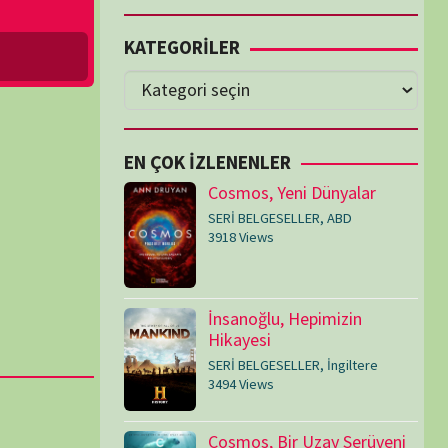
Cosmos, Yeni Dünyalar
SERİ BELGESELLER
,
ABD
3918 Views
İnsanoğlu, Hepimizin
Hikayesi
SERİ BELGESELLER
,
İngiltere
3494 Views
Cosmos, Bir Uzay Serüveni
SERİ BELGESELLER
,
ABD
3076 Views
Medeniyetler
SERİ BELGESELLER
,
ABD
,
İngiltere
1714 Views
Amerika’nın Hikayesi