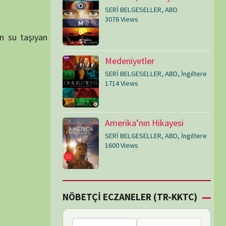
SERİ BELGESELLER
,
ABD
,
İngiltere
1600 Views
Çİ ECZANELER (TR-KKTC)
Bu bölgede nöbetçi
eczane bulunamadı.