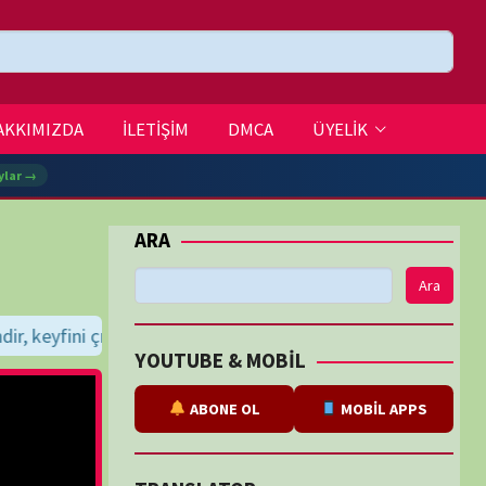
DMCA
ÜYELİK
Ara
 dileriz...
BE & MOBİL
ABONE OL
MOBİL APPS
SLATOR
eviri
tarafından