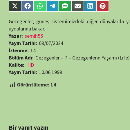
Görüntüleme:
14
Bir yanıt yazın
E-posta adresiniz yayınlanmayacak.
Gerekli alanlar
*
ile işaretlenmişlerdir
Daha sonraki yorumlarımda kullanılması için adım, e-posta adresim