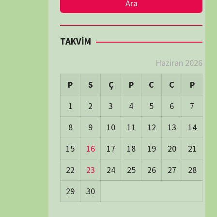
LER
Visitors:
0
 Visitors:
16
ay's Visitors:
65
Days Views:
1.542
0 Days Views:
6.055
65 Days Views:
39.942
Users:
79
ost Date:
24/06/2026
TÜM BELGESELLER