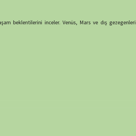
NÖBET
 ve site adresim bu tarayıcıya kaydedilsin.