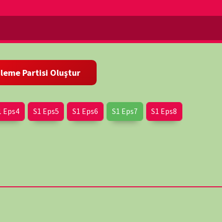
Eps5
S1 Eps6
S1 Eps7
S1 Eps8
wp-
lerini inceler. Venüs, Mars ve dış gezegenlerin su taşıyan