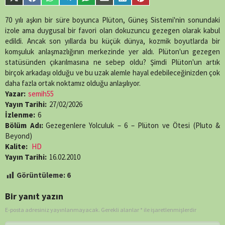
Share
Share
Share
Share
Share
Share
Share
Share
single-
on
on
on
on
on
on
on
on
episode.php
on
X
Facebook
WhatsApp
Telegram
SMS
Email
LinkedIn
Pinterest
70 yılı aşkın bir süre boyunca Plüton, Güneş Sistemi'nin sonundaki
line
89
(Twitter)
izole ama duygusal bir favori olan dokuzuncu gezegen olarak kabul
edildi. Ancak son yıllarda bu küçük dünya, kozmik boyutlarda bir
komşuluk anlaşmazlığının merkezinde yer aldı. Plüton'un gezegen
statüsünden çıkarılmasına ne sebep oldu? Şimdi Plüton'un artık
birçok arkadaşı olduğu ve bu uzak alemle hayal edebileceğinizden çok
daha fazla ortak noktamız olduğu anlaşılıyor.
Yazar:
semih55
Yayın Tarihi:
27/02/2026
İzlenme:
6
Bölüm Adı:
Gezegenlere Yolculuk – 6 – Plüton ve Ötesi (Pluto &
Beyond)
Kalite:
HD
Yayın Tarihi:
16.02.2010
Görüntüleme:
6
Bir yanıt yazın
E-posta adresiniz yayınlanmayacak.
Gerekli alanlar
*
ile işaretlenmişlerdir