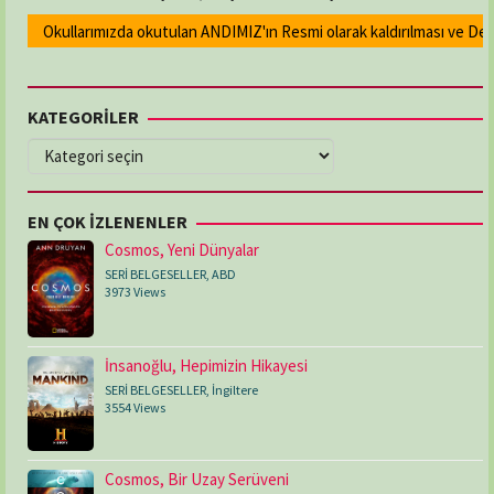
Okullarımızda okutulan ANDIMIZ'ın Resmi olarak kaldırılması ve Devlet
KATEGORİLER
KATEGORİLER
EN ÇOK İZLENENLER
Cosmos, Yeni Dünyalar
SERİ BELGESELLER
,
ABD
3973 Views
İnsanoğlu, Hepimizin Hikayesi
SERİ BELGESELLER
,
İngiltere
3554 Views
Cosmos, Bir Uzay Serüveni