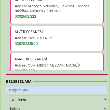
Adres:
Atatepe Mahallesi, Toki Yolu Caddesi
No:28AA Atakum / Samsun
03625021222
ALVER ECZANESİ
Adres:
PARK CAD NO:1
03628333540
ASARCIK ECZANESİ
Adres:
CUMHURİYET MEYDANI. NO:38/B
03627912784
BELGESEL ARA
AYŞEGÜL ECZANESİ
Adres:
MEVLANA MAH. YUKARIBAKIRPINARI SOK.
NO:21/C
03625026232