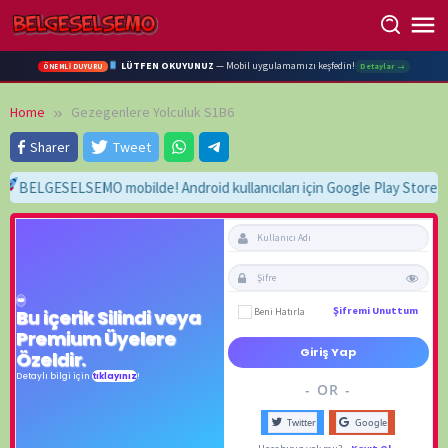
Skip
to
content
LÜTFEN OKUYUNUZ
— Mobil uygulamamızı keşfedin!
Detaylar →
ÖNEMLİ DUYURU
Home
Gezegenlere Yolculuk S1B6
Sharer
Tweet
BELGESELSEMO mobilde! Android kullanıcıları için Google Play Store'da h
Beni Hatırla