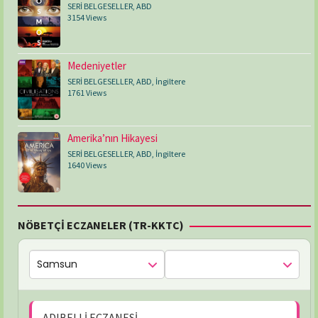
SERİ BELGESELLER
,
ABD
3154 Views
Medeniyetler
SERİ BELGESELLER
,
ABD
,
İngiltere
1761 Views
Amerika’nın Hikayesi
SERİ BELGESELLER
,
ABD
,
İngiltere
1640 Views
NÖBETÇİ ECZANELER (TR-KKTC)
ADIBELLİ ECZANESİ