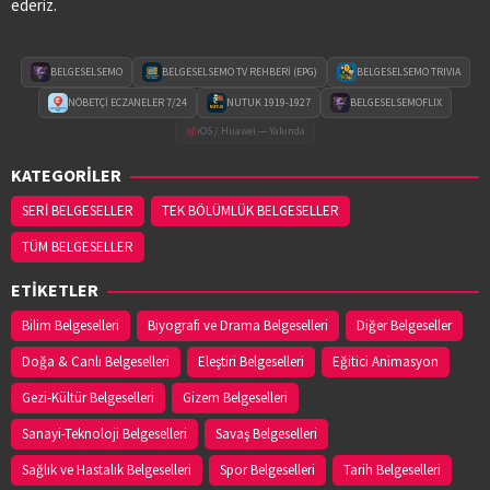
ederiz.
Adres:
ORTA MAH. MUSA KÜÇÜKKURT CAD. NO:2/A
03628213333
BELGESELSEMO
BELGESELSEMO TV REHBERİ (EPG)
BELGESELSEMO TRIVIA
VURAL ECZANESİ
NÖBETÇİ ECZANELER 7/24
NUTUK 1919-1927
BELGESELSEMOFLIX
Adres:
19 MAYIS MAH. HACI ALİ EKİNCİ BULVARI
iOS / Huawei — Yakında
NO:4/C
KATEGORİLER
03622560360
SERİ BELGESELLER
TEK BÖLÜMLÜK BELGESELLER
TÜM BELGESELLER
YASEMİN ECZANESİ
Adres:
EMIREFENDI MAHALLESI HASAN ÇAKIN
ETİKETLER
CADDESI NO:14/B
03625443111
Bilim Belgeselleri
Biyografi ve Drama Belgeselleri
Diğer Belgeseller
Doğa & Canlı Belgeselleri
Eleştiri Belgeselleri
Eğitici Animasyon
YENİ HAVZA ECZANESİ
Gezi-Kültür Belgeselleri
Gizem Belgeselleri
Adres:
İCADİYE MAH. KAZIMPAŞA CAD. NO:48/1
Sanayi-Teknoloji Belgeselleri
Savaş Belgeselleri
03627141953
Sağlık ve Hastalık Belgeselleri
Spor Belgeselleri
Tarih Belgeselleri