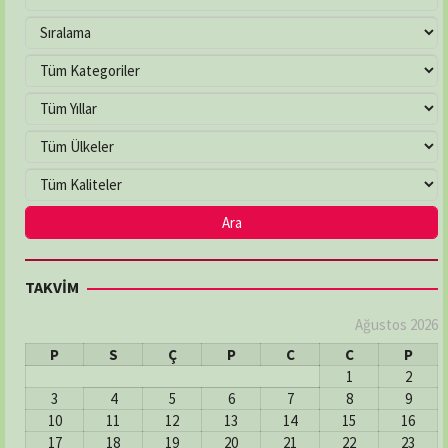
ÇAKIRLAR ECZANESİ
Adres:
YALI MAH. ATATÜRK BULVARI NO:263/B
03624577799
ÇEVRE ECZANESİ
Adres:
Çiftlik Mahallesi, 100. Yıl Bulvarı No:225/A
İlkadım / Samsun
03622336321
DENİZ ECZANESİ
TAKVİM
Adres:
MERKEZ MAH: ŞEHİT HAKKI BATI SOK: NO:2/A
03626112246
Ağustos 2026
P
S
Ç
P
C
C
P
1
2
DERECİK ECZANESİ
3
4
5
6
7
8
9
Adres:
Derecik Mahallesi 23 Nısan Caddesi No:82
10
11
12
13
14
15
16
Atakum / Samsun
17
18
19
20
21
22
23