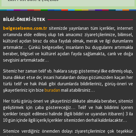
NO:73/A
03627412412
BİLGİ-ÖNERİ-İSTEK
belgeselsemo.com.tr
sitemizde yayınlanan tüm içerikler, internet
LADİK ELİF ECZANESİ
ortamında elde edilmiş olup tek amacımız ziyaretçilerimize, bilimsel,
Adres:
BAHŞİ MAH.GAZİ CAD.NO:56/A
kültürel açıdan biraz da olsa faydalı olmak, merak ve ilgi durumlarını
03627713091
artırmaktır… Çünkü belgeseller, insanların bu duygularını artırmakla
beraber, bilgisel ve kültürel açıdan fayda sağlamakta, canlı ve doğa
sevgisini artırmaktadır…
PİAZZA ECZANESİ
Sitemiz her zaman telif vb. haklara saygı göstermeyi ilke edinmiş olup,
Adres:
YENİ MAH. ÇARŞAMBA CAD. NO:52
buna dikkat etse de; insani hatalardan dolayı gözümüzden kaçan her
03622901605
türlü telif ve hak ihlali gibi durumlarda bildirileriniz, görüş-öneri ve
şikayetleriniz için bize
buradan
mail atabilirsiniz…
SAĞLIK ECZANESİ
Her türlü görüş-öneri ve şikayetinizi dikkate almakla beraber, sitemizi
Adres:
CUMHURİYET MAH.1.ZİRAAT SOKAK NO:17/B
geliştirmek için çaba göstereceğiz… Telif ve hak bildirimi içeren
03626474078
içerikler tespit edilmesi halinde (ilgili bildiri ve uyarıdan itibaren) 3 ila
10 gün içinde ilgili içerik/içerikler sitemizden derhal kaldırılacaktır…
Sitemize verdiğiniz önemden dolayı ziyaretçilerimize çok teşekkür
SEDA ECZANESİ