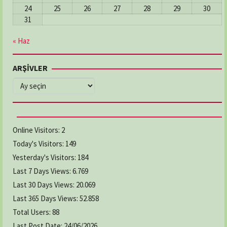
03624655074
24
25
26
27
28
29
30
31
DOKUZ EYLÜL ECZANESİ
« Haz
Adres:
İlyasköy Mahallesi, Aziziye Caddesi,
No:205/A İlkadım / Samsun
ARŞİVLER
03622368481
ARŞİVLER
ELMAS ECZANESİ
Adres:
CUMHURİYET MAH. KEMER CAD. NO:5/2
03628769294
Online Visitors:
2
Today's Visitors:
149
GAMZE ECZANESİ
Yesterday's Visitors:
184
Adres:
YENİ CAMİ MAH. LİSE CAD. NO:64/A
Last 7 Days Views:
6.769
03626222619
Last 30 Days Views:
20.069
Last 365 Days Views:
52.858
Total Users:
KAVAK ECZANESİ
88
Adres:
19 MAYIS MAH. ADNAN MENDERES CAD.
Last Post Date:
24/06/2026