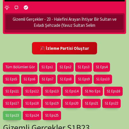
Gizemli Gerçekler - 23 - Halefini Arayan İhtiyar Bir Sultan ve
Evladı Şehzade (Yavuz Sultan Selim
İzleme Partisi Oluştur
Tüm Bölümleri Gör
S1 Eps1
S1 Eps2
S1 Eps3
S1 Eps4
S1 Eps5
S1 Eps6
S1 Eps7
S1 Eps8
S1 Eps9
S1 Eps10
S1 Eps11
S1 Eps12
S1 Eps13
S1 Eps14
S1 No Eps
S1 Eps16
S1 Eps17
S1 Eps18
S1 Eps19
S1 Eps20
S1 Eps21
S1 Eps22
S1 Eps23
S1 Eps24
S1 Eps25
Gizemli Gerçekler S1B23