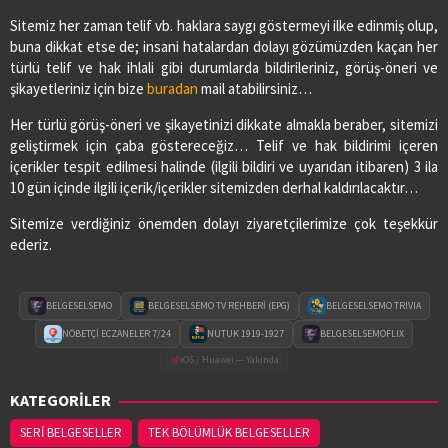
Sitemiz her zaman telif vb. haklara saygı göstermeyi ilke edinmiş olup,
buna dikkat etse de; insani hatalardan dolayı gözümüzden kaçan her
türlü telif ve hak ihlali gibi durumlarda bildirileriniz, görüş-öneri ve
şikayetleriniz için bize
buradan
mail atabilirsiniz…
Her türlü görüş-öneri ve şikayetinizi dikkate almakla beraber, sitemizi
geliştirmek için çaba göstereceğiz… Telif ve hak bildirimi içeren
içerikler tespit edilmesi halinde (ilgili bildiri ve uyarıdan itibaren) 3 ila
10 gün içinde ilgili içerik/içerikler sitemizden derhal kaldırılacaktır…
Sitemize verdiğiniz önemden dolayı ziyaretçilerimize çok teşekkür
ederiz.
BELGESELSEMO
BELGESELSEMO TV REHBERİ (EPG)
BELGESELSEMO TRIVIA
NÖBETÇİ ECZANELER 7/24
NUTUK 1919-1927
BELGESELSEMOFLIX
iOS / Huawei — Yakında
KATEGORİLER
SERİ BELGESELLER
TEK BÖLÜMLÜK BELGESELLER