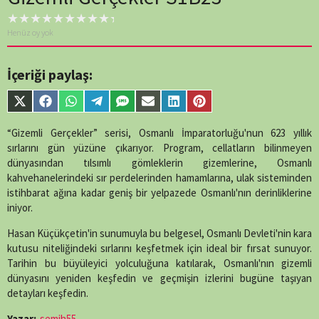
Henüz oy yok
İçeriği paylaş:
Share
Share
Share
Share
Share
Share
Share
Share
on
on
on
on
on
on
on
on
X
Facebook
WhatsApp
Telegram
SMS
Email
LinkedIn
Pinterest
“Gizemli Gerçekler” serisi, Osmanlı İmparatorluğu'nun 623 yıllık
(Twitter)
sırlarını gün yüzüne çıkarıyor. Program, cellatların bilinmeyen
dünyasından tılsımlı gömleklerin gizemlerine, Osmanlı
kahvehanelerindeki sır perdelerinden hamamlarına, ulak sisteminden
istihbarat ağına kadar geniş bir yelpazede Osmanlı'nın derinliklerine
iniyor.
Hasan Küçükçetin'in sunumuyla bu belgesel, Osmanlı Devleti'nin kara
kutusu niteliğindeki sırlarını keşfetmek için ideal bir fırsat sunuyor.
Tarihin bu büyüleyici yolculuğuna katılarak, Osmanlı'nın gizemli
dünyasını yeniden keşfedin ve geçmişin izlerini bugüne taşıyan
detayları keşfedin.
Yazar:
semih55