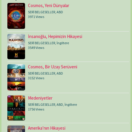
Cosmos, Yeni Dünyalar
SERİ BELGESELLER
,
ABD
3971 Views
İnsanoğlu, Hepimizin Hikayesi
SERİ BELGESELLER
,
İngiltere
3549 Views
Cosmos, Bir Uzay Serüveni
SERİ BELGESELLER
,
ABD
3152 Views
Medeniyetler
SERİ BELGESELLER
,
ABD
,
İngiltere
1756 Views
Amerika’nın Hikayesi