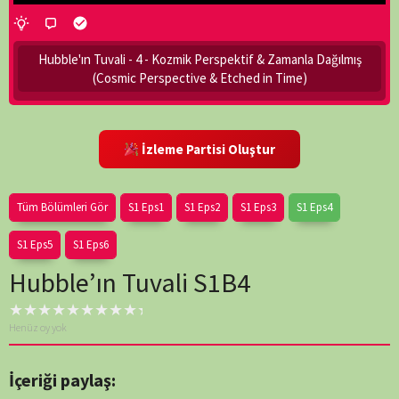
Hubble'ın Tuvali - 4 - Kozmik Perspektif & Zamanla Dağılmış
(Cosmic Perspective & Etched in Time)
İzleme Partisi Oluştur
Tüm Bölümleri Gör
S1 Eps1
S1 Eps2
S1 Eps3
S1 Eps4
S1 Eps5
S1 Eps6
Hubble’ın Tuvali S1B4
Henüz oy yok
İçeriği paylaş: