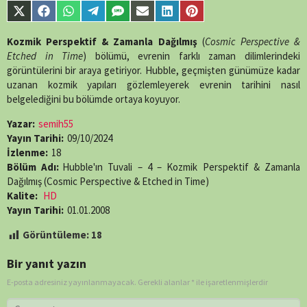
Share
Share
Share
Share
Share
Share
Share
Share
on
on
on
on
on
on
on
on
X
Facebook
WhatsApp
Telegram
SMS
Email
LinkedIn
Pinterest
Kozmik Perspektif & Zamanla Dağılmış
(
Cosmic Perspective &
(Twitter)
Etched in Time
) bölümü, evrenin farklı zaman dilimlerindeki
görüntülerini bir araya getiriyor. Hubble, geçmişten günümüze kadar
uzanan kozmik yapıları gözlemleyerek evrenin tarihini nasıl
belgelediğini bu bölümde ortaya koyuyor.
Yazar:
semih55
Yayın Tarihi:
09/10/2024
İzlenme:
18
Bölüm Adı:
Hubble'ın Tuvali – 4 – Kozmik Perspektif & Zamanla
Dağılmış (Cosmic Perspective & Etched in Time)
Kalite:
HD
Yayın Tarihi:
01.01.2008
Görüntüleme:
18
Bir yanıt yazın
E-posta adresiniz yayınlanmayacak.
Gerekli alanlar
*
ile işaretlenmişlerdir