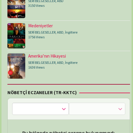
SERİ BELGESELLER
,
ABD
3150 Views
Medeniyetler
SERİ BELGESELLER
,
ABD
,
İngiltere
1756 Views
Amerika’nın Hikayesi
SERİ BELGESELLER
,
ABD
,
İngiltere
1636 Views
NÖBETÇİ ECZANELER (TR-KKTC)