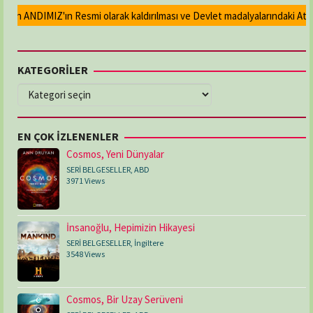
an ANDIMIZ'ın Resmi olarak kaldırılması ve Devlet madalyalarındaki Atatür
KATEGORİLER
KATEGORİLER
EN ÇOK İZLENENLER
Cosmos, Yeni Dünyalar
SERİ BELGESELLER
,
ABD
3971 Views
İnsanoğlu, Hepimizin Hikayesi
SERİ BELGESELLER
,
İngiltere
3548 Views
Cosmos, Bir Uzay Serüveni