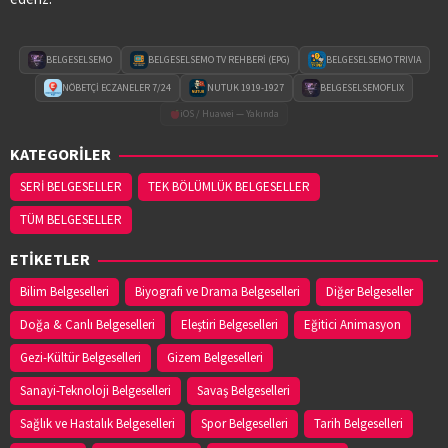
BELGESELSEMO
BELGESELSEMO TV REHBERİ (EPG)
BELGESELSEMO TRIVIA
NÖBETÇİ ECZANELER 7/24
NUTUK 1919-1927
BELGESELSEMOFLIX
iOS / Huawei — Yakında
KATEGORİLER
SERİ BELGESELLER
TEK BÖLÜMLÜK BELGESELLER
TÜM BELGESELLER
ETİKETLER
Bilim Belgeselleri
Biyografi ve Drama Belgeselleri
Diğer Belgeseller
Doğa & Canlı Belgeselleri
Eleştiri Belgeselleri
Eğitici Animasyon
Gezi-Kültür Belgeselleri
Gizem Belgeselleri
Sanayi-Teknoloji Belgeselleri
Savaş Belgeselleri
Sağlık ve Hastalık Belgeselleri
Spor Belgeselleri
Tarih Belgeselleri