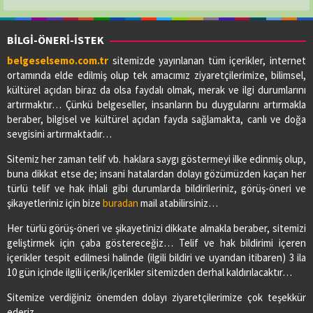
BİLGİ-ÖNERİ-İSTEK
belgeselsemo.com.tr
sitemizde yayınlanan tüm içerikler, internet
ortamında elde edilmiş olup tek amacımız ziyaretçilerimize, bilimsel,
kültürel açıdan biraz da olsa faydalı olmak, merak ve ilgi durumlarını
artırmaktır… Çünkü belgeseller, insanların bu duygularını artırmakla
beraber, bilgisel ve kültürel açıdan fayda sağlamakta, canlı ve doğa
sevgisini artırmaktadır…
Sitemiz her zaman telif vb. haklara saygı göstermeyi ilke edinmiş olup,
buna dikkat etse de; insani hatalardan dolayı gözümüzden kaçan her
türlü telif ve hak ihlali gibi durumlarda bildirileriniz, görüş-öneri ve
şikayetleriniz için bize
buradan
mail atabilirsiniz…
Her türlü görüş-öneri ve şikayetinizi dikkate almakla beraber, sitemizi
geliştirmek için çaba göstereceğiz… Telif ve hak bildirimi içeren
içerikler tespit edilmesi halinde (ilgili bildiri ve uyarıdan itibaren) 3 ila
10 gün içinde ilgili içerik/içerikler sitemizden derhal kaldırılacaktır…
Sitemize verdiğiniz önemden dolayı ziyaretçilerimize çok teşekkür
ederiz.