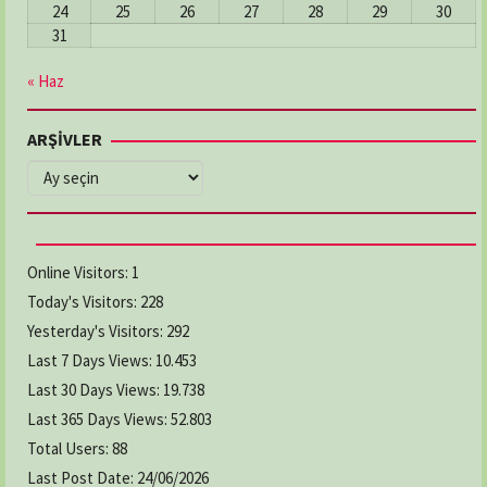
24
25
26
27
28
29
30
31
« Haz
ARŞİVLER
ARŞİVLER
Online Visitors:
1
Today's Visitors:
228
Yesterday's Visitors:
292
Last 7 Days Views:
10.453
Last 30 Days Views:
19.738
Last 365 Days Views:
52.803
Total Users:
88
Last Post Date:
24/06/2026