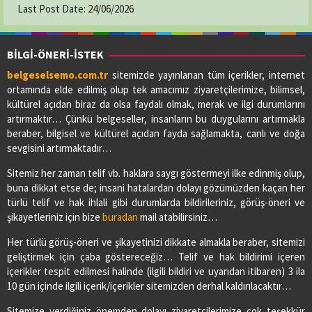
Last Post Date:
24/06/2026
BİLGİ-ÖNERİ-İSTEK
belgeselsemo.com.tr
sitemizde yayınlanan tüm içerikler, internet
ortamında elde edilmiş olup tek amacımız ziyaretçilerimize, bilimsel,
kültürel açıdan biraz da olsa faydalı olmak, merak ve ilgi durumlarını
artırmaktır… Çünkü belgeseller, insanların bu duygularını artırmakla
beraber, bilgisel ve kültürel açıdan fayda sağlamakta, canlı ve doğa
sevgisini artırmaktadır…
Sitemiz her zaman telif vb. haklara saygı göstermeyi ilke edinmiş olup,
buna dikkat etse de; insani hatalardan dolayı gözümüzden kaçan her
türlü telif ve hak ihlali gibi durumlarda bildirileriniz, görüş-öneri ve
şikayetleriniz için bize
buradan
mail atabilirsiniz…
Her türlü görüş-öneri ve şikayetinizi dikkate almakla beraber, sitemizi
geliştirmek için çaba göstereceğiz… Telif ve hak bildirimi içeren
içerikler tespit edilmesi halinde (ilgili bildiri ve uyarıdan itibaren) 3 ila
10 gün içinde ilgili içerik/içerikler sitemizden derhal kaldırılacaktır…
Sitemize verdiğiniz önemden dolayı ziyaretçilerimize çok teşekkür