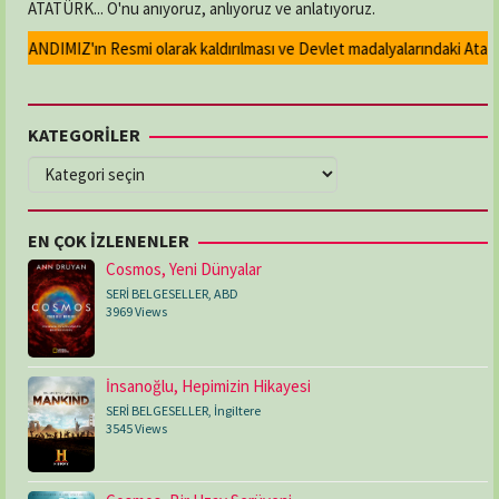
ATATÜRK... O'nu anıyoruz, anlıyoruz ve anlatıyoruz.
n ANDIMIZ'ın Resmi olarak kaldırılması ve Devlet madalyalarındaki Atatürk
KATEGORİLER
KATEGORİLER
EN ÇOK İZLENENLER
Cosmos, Yeni Dünyalar
SERİ BELGESELLER
,
ABD
3969 Views
İnsanoğlu, Hepimizin Hikayesi
SERİ BELGESELLER
,
İngiltere
3545 Views