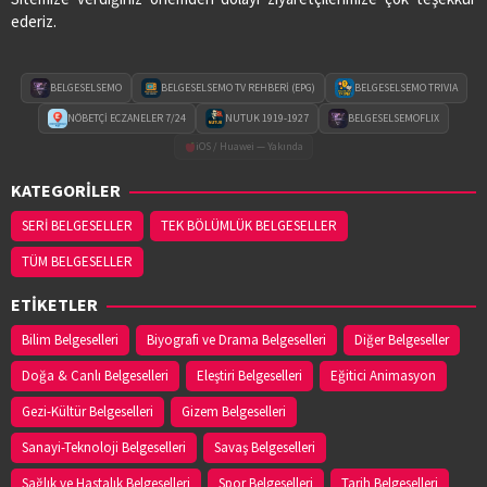
ederiz.
BELGESELSEMO
BELGESELSEMO TV REHBERİ (EPG)
BELGESELSEMO TRIVIA
NÖBETÇİ ECZANELER 7/24
NUTUK 1919-1927
BELGESELSEMOFLIX
iOS / Huawei — Yakında
KATEGORİLER
SERİ BELGESELLER
TEK BÖLÜMLÜK BELGESELLER
TÜM BELGESELLER
ETİKETLER
Bilim Belgeselleri
Biyografi ve Drama Belgeselleri
Diğer Belgeseller
Doğa & Canlı Belgeselleri
Eleştiri Belgeselleri
Eğitici Animasyon
Gezi-Kültür Belgeselleri
Gizem Belgeselleri
Sanayi-Teknoloji Belgeselleri
Savaş Belgeselleri
Sağlık ve Hastalık Belgeselleri
Spor Belgeselleri
Tarih Belgeselleri