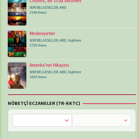
Cosmos, Bir Uzay Serüveni
SERİ BELGESELLER
,
ABD
3146 Views
Medeniyetler
SERİ BELGESELLER
,
ABD
,
İngiltere
1753 Views
Amerika’nın Hikayesi
SERİ BELGESELLER
,
ABD
,
İngiltere
1633 Views
NÖBETÇİ ECZANELER (TR-KKTC)