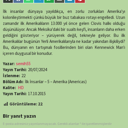
Share
Share
Share
Share
Share
Share
Share
Share
single-
on
on
on
on
on
on
on
on
episode.php
on
X
Facebook
WhatsApp
Telegram
SMS
Email
LinkedIn
Pinterest
İlk insanlar dünyaya yayıldıkça, en zorlu zorlukları Amerika'yı
line
89
(Twitter)
kolonileştirmekti çünkü büyük bir buz tabakası rotayı engelledi. Uzun
zamandır ilk Amerikalıların 13.000 yıl önce gelen Clovis halkı olduğu
düşünülüyor. Ancak Meksika'daki bir sualtı keşfi, insanların daha erken
geldiğini gösteriyor – yürüyerek değil, tekneyle geliyor. Bu ilk
Amerikalılar bugünün Yerli Amerikalılarıyla ne kadar yakından ilişkiliydi?
Bu, dünyanın en tartışmalı fosillerinden biri olan Kennewick Man'ı
içeren duygusal bir konudur.
Yazar:
semih55
Yayın Tarihi:
20/07/2024
İzlenme:
22
Bölüm Adı:
İlk İnsanlar – 5 – Amerika (Americas)
Kalite:
HD
Yayın Tarihi:
17.10.2015
Görüntüleme:
22
Bir yanıt yazın
E-posta adresiniz yayınlanmayacak.
Gerekli alanlar
*
ile işaretlenmişlerdir