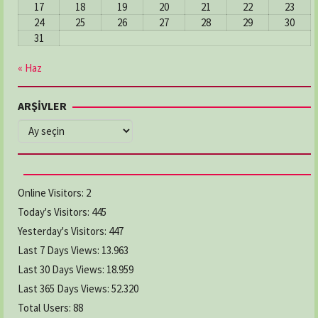
17
18
19
20
21
22
23
24
25
26
27
28
29
30
31
« Haz
ARŞİVLER
ARŞİVLER
Online Visitors:
2
Today's Visitors:
445
Yesterday's Visitors:
447
Last 7 Days Views:
13.963
Last 30 Days Views:
18.959
Last 365 Days Views:
52.320
Total Users:
88