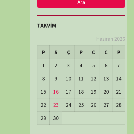
LER
Visitors:
1
 Visitors:
51
ay's Visitors:
54
Days Views:
1.756
0 Days Views:
6.007
65 Days Views:
40.125
Users:
79
ost Date:
24/06/2026
TÜM BELGESELLER