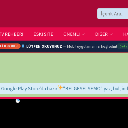
ESKİ SİTE
ÖNEMLİ
DİĞER
HAKKIMIZDA
İLETİŞİM
LÜTFEN OKUYUNUZ
— Mobil uygulamamızı keşfedin!
Detaylar →
ARA
a hazır
"BELGESELSEMO" yaz, bul, indir, keyfini çıkar!
İyi seyirler d
YOUTU
TRAN
Ç