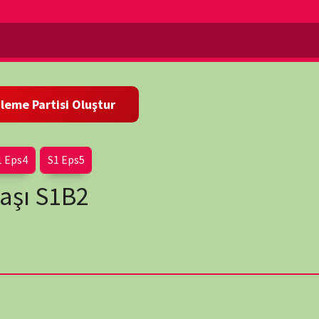
Eps5
1B2
wp-
Almanlar Rusları doğu cephesindeki Tannenberg'de durdurdu.
ıyorlar. Kolonilerden gelen askerler, sömürgecilerine yardım