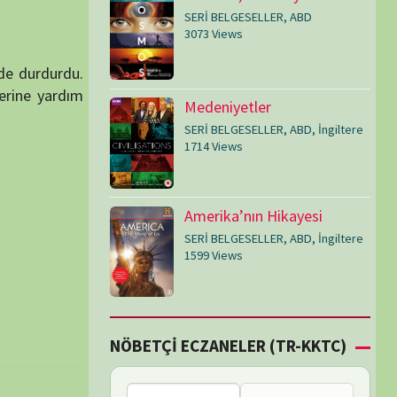
SERİ BELGESELLER
,
ABD
,
İngiltere
1599 Views
Çİ ECZANELER (TR-KKTC)
Bu bölgede nöbetçi
eczane bulunamadı.