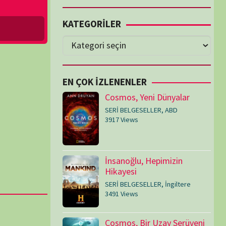
Cosmos, Yeni Dünyalar
SERİ BELGESELLER
,
ABD
3917 Views
İnsanoğlu, Hepimizin
Hikayesi
SERİ BELGESELLER
,
İngiltere
3491 Views
Cosmos, Bir Uzay Serüveni
SERİ BELGESELLER
,
ABD
3073 Views
Medeniyetler
SERİ BELGESELLER
,
ABD
,
İngiltere
1714 Views
Amerika’nın Hikayesi