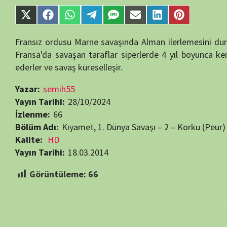
Kalite:
HD
Yayın Tarihi:
18.03.2014
Görüntüleme:
66
Bir yanıt yazın
E-posta adresiniz yayınlanmayacak.
Gerekli alanlar
*
ile işaretlenmişlerdir