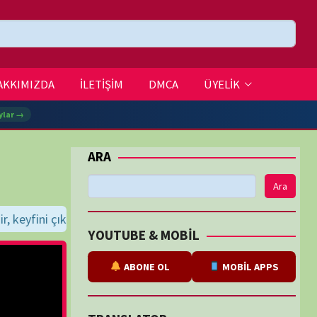
DMCA
ÜYELİK
Ara
ileriz...
BE & MOBİL
ABONE OL
MOBİL APPS
SLATOR
eviri
tarafından