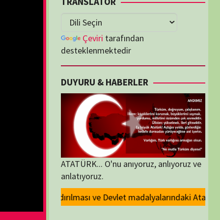
lenmektedir
U & HABERLER
... O'nu anıyoruz, anlıyoruz ve
oruz.
evlet madalyalarındaki Atatürk kabartmasının kaldırılması kararını kını
ORİLER
ORİLER
K İZLENENLER