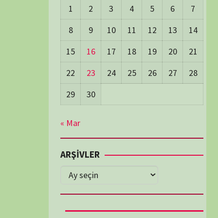
Days Views:
1.293
0 Days Views:
6.170
65 Days Views:
40.297
Users:
80
ost Date:
24/06/2026
TÜM BELGESELLER
Diğer Belgeseller
tici Animasyon
i-Teknoloji Belgeselleri
Spor Belgeselleri
Yakın Tarih Belgeselleri