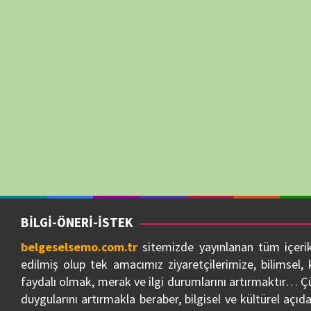
çaba göstereceğiz… Telif ve hak bildirimi içeren içerikler tespit edilm
bildiri ve uyarıdan itibaren) 3 ila 10 gün içinde ilgili içerik/içerikle
kaldırılacaktır…
Sitemize verdiğiniz önemden dolayı ziyaretçilerimize çok teşekkür e
BELGESELSEMO
BELGESELSEMO TV REHBERİ (EPG)
BELGESE
NÖBETÇİ ECZANELER 7/24
NUTUK 1919-1927
BELGESE
iOS / Huawei — Yakında