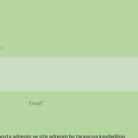
 ve site adresim bu tarayıcıya kaydedilsin.
TAKVİ
P