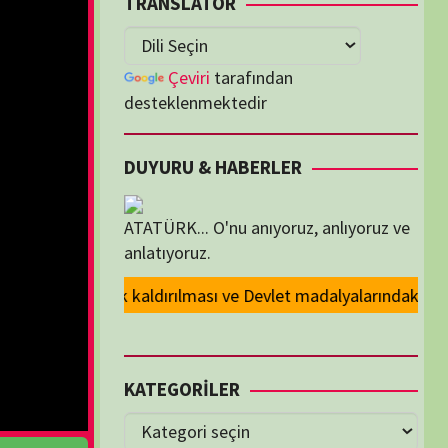
lenmektedir
U & HABERLER
... O'nu anıyoruz, anlıyoruz ve
oruz.
 ve Devlet madalyalarındaki Atatürk kabartmasının kaldırılması kararını
ORİLER
ORİLER
K İZLENENLER
Cosmos, Yeni Dünyalar
LGESELLER
,
ABD
ws
İnsanoğlu, Hepimizin