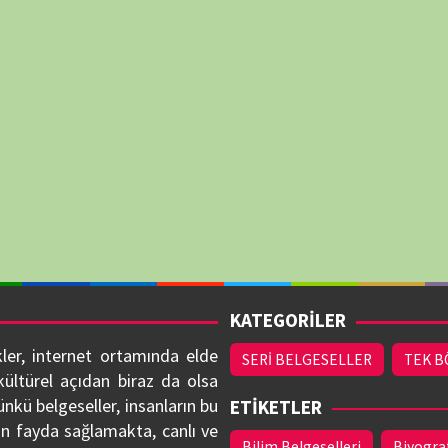
esi halinde (ilgili
YILLAR
r sitemizden derhal
1961
1964
1976
1978
1980
1985
1998
1999
2000
2001
2002
2003
deriz.
2008
2009
2010
2011
2012
2013
2018
2019
2020
2021
2022
2023
LSEMO TRIVIA
LSEMOFLIX
BELGESELSEMO.COM.TR - 2026