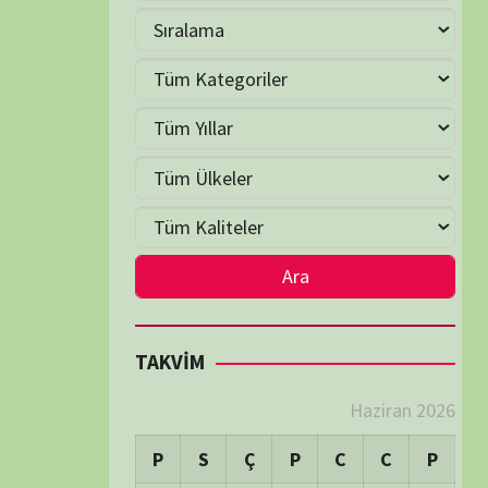
2
3
4
5
6
7
9
10
11
12
13
14
16
17
18
19
20
21
23
24
25
26
27
28
30
LER
LER
Visitors:
0
 Visitors:
18
ay's Visitors:
78