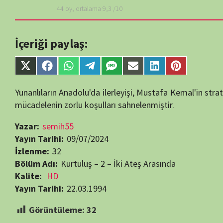
Yayın Tarihi:
09/07/2024
İzlenme:
32
Bölüm Adı:
Kurtuluş – 2 – İki Ateş Arasında
Kalite:
HD
Yayın Tarihi:
22.03.1994
Görüntüleme:
32
Bir yanıt yazın
E-posta adresiniz yayınlanmayacak.
Gerekli alanlar
*
ile işaretlenmişlerdir