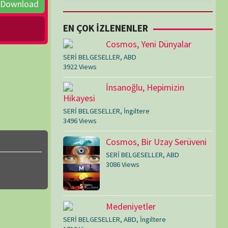
i
LGESELLER
,
İngiltere
ws
Cosmos, Bir Uzay Serüveni
SERİ BELGESELLER
,
ABD
3086 Views
Medeniyetler
LGESELLER
,
ABD
,
İngiltere
ws
Amerika’nın Hikayesi
SERİ BELGESELLER
,
ABD
,
İngiltere
1606 Views
Çİ ECZANELER (TR-KKTC)