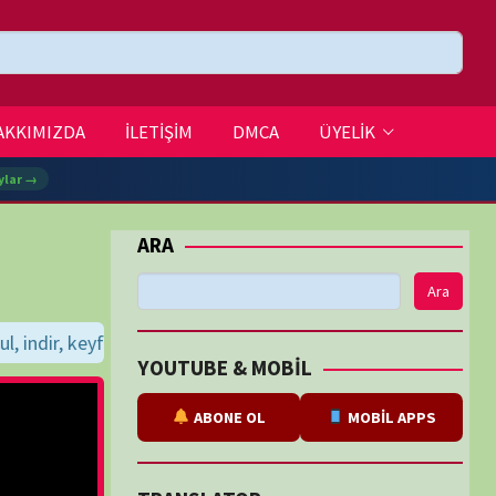
DMCA
ÜYELİK
Ara
eyirler dileriz...
BE & MOBİL
ABONE OL
MOBİL APPS
SLATOR
eviri
tarafından