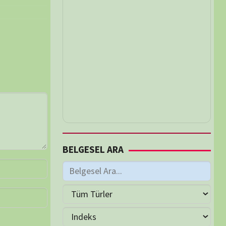
M
Haziran 2026
S
Ç
P
C
C
P