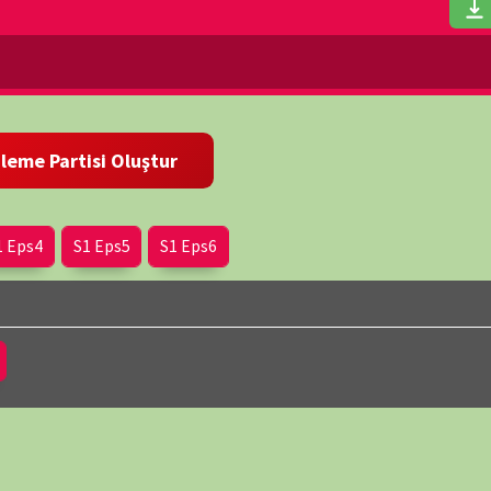
Hikayes
SERİ BE
Eps5
S1 Eps6
3496 Vie
SERİ BE
1719 Vie
wp-
ı ve cephelerde yaşanan zorluklar anlatılıyor. Halkın desteği ve
NÖBET