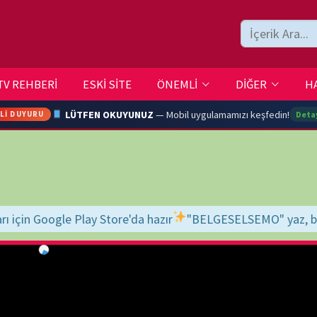
ESKİ SİTE
ÖNEMLİ
DİĞER
HAKKIMIZDA
İLETİŞİM
LÜTFEN OKUYUNUZ
— Mobil uygulamamızı keşfedin!
Detaylar →
ARA
Store'da hazır
"BELGESELSEMO" yaz, bul, indir, keyfini çıkar!
İyi s
YOUTU
TRAN
Ç