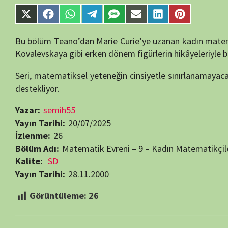
Bölüm Adı:
Matematik Evreni – 9 – Kadın Matematikçiler (Mujeres
Kalite:
SD
Yayın Tarihi:
28.11.2000
Görüntüleme:
26
Bir yanıt yazın
E-posta adresiniz yayınlanmayacak.
Gerekli alanlar
*
ile işaretlenmişlerdir