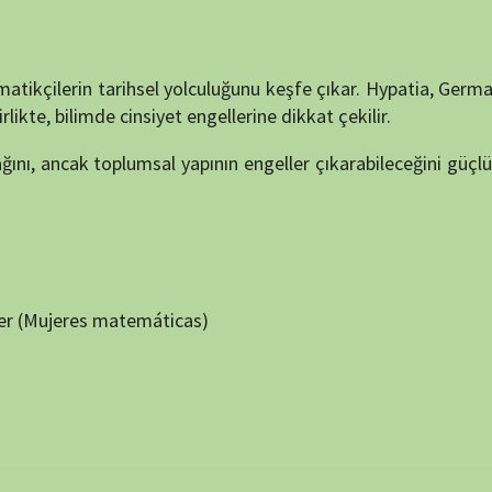
 matemáticas)
NÖBET