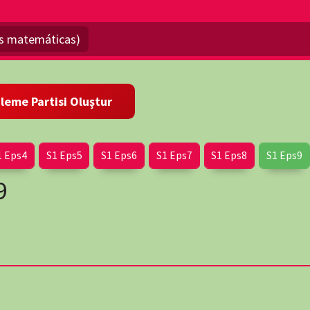
Eps5
S1 Eps6
S1 Eps7
S1 Eps8
S1 Eps9
S1 Eps10
arihsel yolculuğunu keşfe çıkar
. Hypatia, Germain, Agnesi ve
e cinsiyet engellerine dikkat çekilir.
oplumsal yapının engeller çıkarabileceğini güçlü anlatımlarla