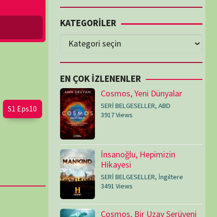
Cosmos, Yeni Dünyalar
SERİ BELGESELLER
,
ABD
3917 Views
İnsanoğlu, Hepimizin
Hikayesi
SERİ BELGESELLER
,
İngiltere
3491 Views
Cosmos, Bir Uzay Serüveni
SERİ BELGESELLER
,
ABD
3073 Views
Medeniyetler
SERİ BELGESELLER
,
ABD
,
İngiltere
1714 Views
Amerika’nın Hikayesi