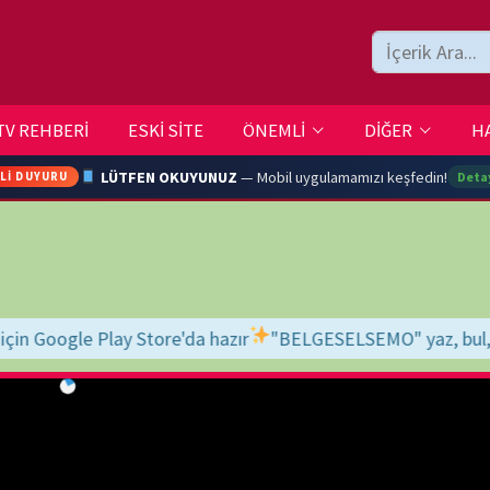
ESKİ SİTE
ÖNEMLİ
DİĞER
HAKKIMIZDA
İLETİŞİM
LÜTFEN OKUYUNUZ
— Mobil uygulamamızı keşfedin!
Detaylar →
ARA
e'da hazır
"BELGESELSEMO" yaz, bul, indir, keyfini çıkar!
İyi seyir
YOUTU
TRAN
Ç