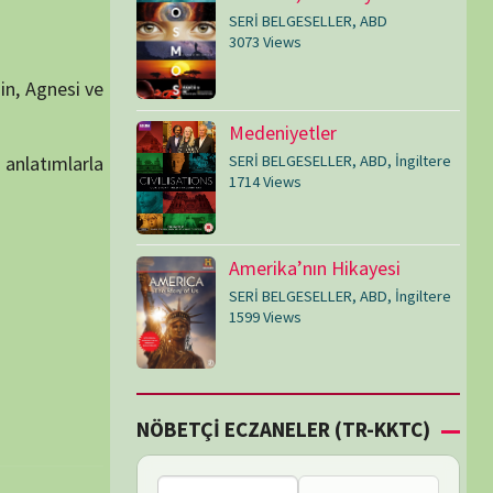
SERİ BELGESELLER
,
ABD
,
İngiltere
1599 Views
Çİ ECZANELER (TR-KKTC)
Bu bölgede nöbetçi
eczane bulunamadı.