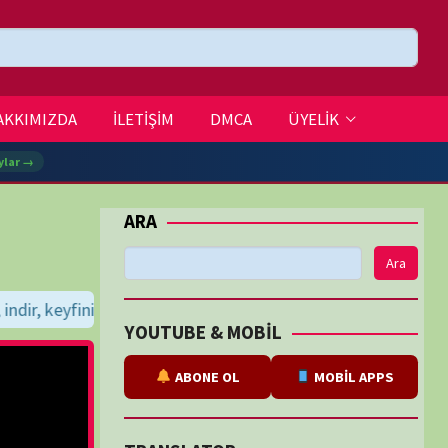
DMCA
ÜYELİK
Ara
ler dileriz...
BE & MOBİL
ABONE OL
MOBİL APPS
SLATOR
eviri
tarafından