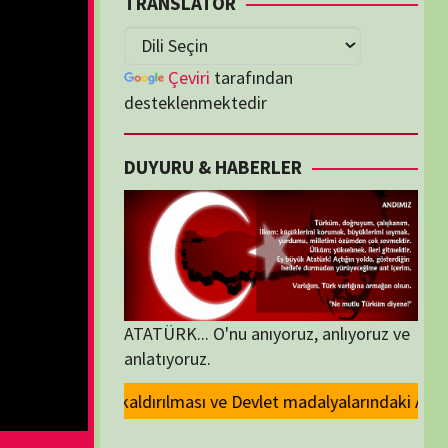
lenmektedir
U & HABERLER
... O'nu anıyoruz, anlıyoruz ve
oruz.
 Devlet madalyalarındaki Atatürk kabartmasının kaldırılması kararını kı
ORİLER
ORİLER
K İZLENENLER