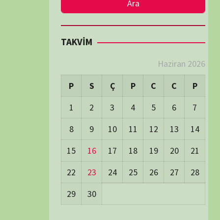
LER
Visitors:
0
 Visitors:
18
ay's Visitors:
62
Days Views:
1.702
0 Days Views:
5.985
65 Days Views:
39.999
Users:
79
ost Date:
24/06/2026
TÜM BELGESELLER