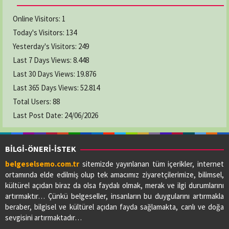
Online Visitors:
1
Today's Visitors:
134
Yesterday's Visitors:
249
Last 7 Days Views:
8.448
Last 30 Days Views:
19.876
Last 365 Days Views:
52.814
Total Users:
88
Last Post Date:
24/06/2026
BİLGİ-ÖNERİ-İSTEK
belgeselsemo.com.tr
sitemizde yayınlanan tüm içerikler, internet
ortamında elde edilmiş olup tek amacımız ziyaretçilerimize, bilimsel,
kültürel açıdan biraz da olsa faydalı olmak, merak ve ilgi durumlarını
artırmaktır… Çünkü belgeseller, insanların bu duygularını artırmakla
beraber, bilgisel ve kültürel açıdan fayda sağlamakta, canlı ve doğa
sevgisini artırmaktadır…