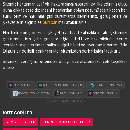
Sitemiz her zaman telif vb. haklara saygı göstermeyi ilke edinmiş olup,
buna dikkat etse de; insani hatalardan dolayı gözümüzden kaçan her
türlü telif ve hak ihlali gibi durumlarda bildirileriniz, görüş-öneri ve
şikayetleriniz için bize
buradan
mail atabilirsiniz…
Her türlü görüş-öneri ve şikayetinizi dikkate almakla beraber, sitemizi
geliştirmek için çaba göstereceğiz… Telif ve hak bildirimi içeren
içerikler tespit edilmesi halinde (ilgili bildiri ve uyarıdan itibaren) 3 ila
10 gün içinde ilgili içerik/içerikler sitemizden derhal kaldırılacaktır…
Sitemize verdiğiniz önemden dolayı ziyaretçilerimize çok teşekkür
ederiz.
BELGESELSEMO
BELGESELSEMO TV REHBERİ (EPG)
BELGESELSEMO TRIVIA
NÖBETÇİ ECZANELER 7/24
NUTUK 1919-1927
BELGESELSEMOFLIX
iOS / Huawei — Yakında
KATEGORİLER
SERİ BELGESELLER
TEK BÖLÜMLÜK BELGESELLER