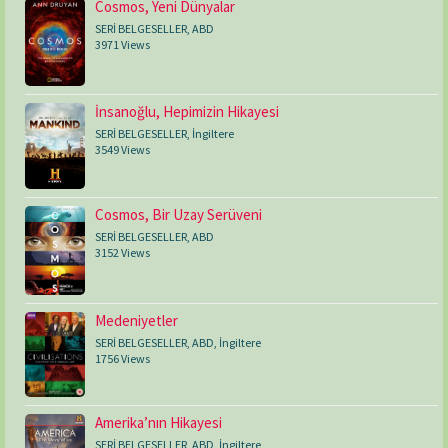
Cosmos, Yeni Dünyalar
SERİ BELGESELLER
,
ABD
3971 Views
İnsanoğlu, Hepimizin Hikayesi
SERİ BELGESELLER
,
İngiltere
3549 Views
Cosmos, Bir Uzay Serüveni
SERİ BELGESELLER
,
ABD
3152 Views
Medeniyetler
SERİ BELGESELLER
,
ABD
,
İngiltere
1756 Views
Amerika’nın Hikayesi
SERİ BELGESELLER
,
ABD
,
İngiltere