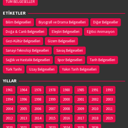
TÜM BELGESELLER
ETİKETLER
Bilim Belgeselleri
Biyografi ve Drama Belgeselleri
Diğer Belgeseller
Doğa & Canlı Belgeselleri
Eleştiri Belgeselleri
Eğitici Animasyon
Gezi-Kültür Belgeselleri
Gizem Belgeselleri
Sanayi-Teknoloji Belgeselleri
Savaş Belgeselleri
Sağlık ve Hastalık Belgeselleri
Spor Belgeselleri
Tarih Belgeselleri
Türk Tarihi
Uzay Belgeselleri
Yakın Tarih Belgeselleri
YILLAR
1961
1964
1976
1978
1980
1985
1991
1993
1994
1996
1998
1999
2000
2001
2002
2003
2004
2005
2006
2007
2008
2009
2010
2011
2012
2013
2014
2015
2016
2017
2018
2019
2020
2021
2022
2023
2024
2025
2026