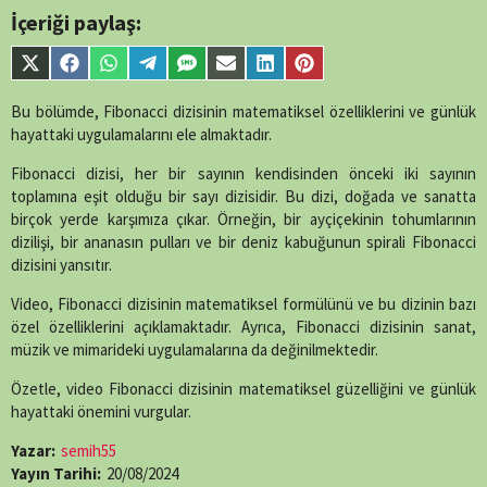
İçeriği paylaş:
Share
Share
Share
Share
Share
Share
Share
Share
on
on
on
on
on
on
on
on
X
Facebook
WhatsApp
Telegram
SMS
Email
LinkedIn
Pinterest
Bu bölümde, Fibonacci dizisinin matematiksel özelliklerini ve günlük
(Twitter)
hayattaki uygulamalarını ele almaktadır.
Fibonacci dizisi, her bir sayının kendisinden önceki iki sayının
toplamına eşit olduğu bir sayı dizisidir. Bu dizi, doğada ve sanatta
birçok yerde karşımıza çıkar. Örneğin, bir ayçiçekinin tohumlarının
dizilişi, bir ananasın pulları ve bir deniz kabuğunun spirali Fibonacci
dizisini yansıtır.
Video, Fibonacci dizisinin matematiksel formülünü ve bu dizinin bazı
özel özelliklerini açıklamaktadır. Ayrıca, Fibonacci dizisinin sanat,
müzik ve mimarideki uygulamalarına da değinilmektedir.
Özetle, video Fibonacci dizisinin matematiksel güzelliğini ve günlük
hayattaki önemini vurgular.
Yazar:
semih55
Yayın Tarihi:
20/08/2024