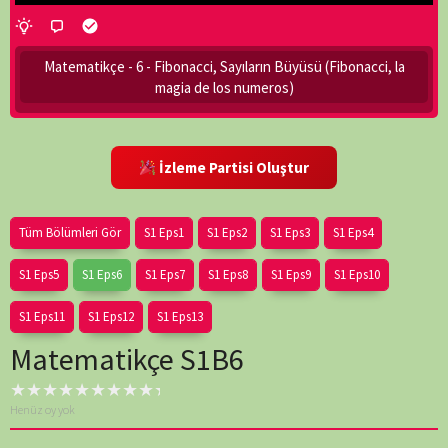
Matematikçe - 6 - Fibonacci, Sayıların Büyüsü (Fibonacci, la
magia de los numeros)
İzleme Partisi Oluştur
Tüm Bölümleri Gör
S1 Eps1
S1 Eps2
S1 Eps3
S1 Eps4
S1 Eps5
S1 Eps6
S1 Eps7
S1 Eps8
S1 Eps9
S1 Eps10
S1 Eps11
S1 Eps12
S1 Eps13
Matematikçe S1B6
Henüz oy yok