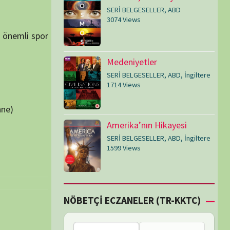
SERİ BELGESELLER
,
ABD
,
İngiltere
1599 Views
Çİ ECZANELER (TR-KKTC)
Bu bölgede nöbetçi
eczane bulunamadı.