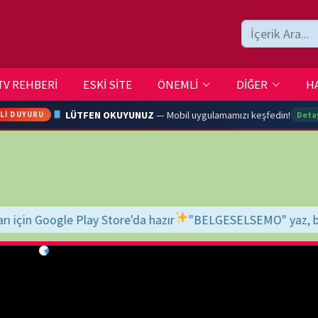
ESKİ SİTE
ÖNEMLİ
DİĞER
HAKKIMIZDA
İLETİŞİM
LÜTFEN OKUYUNUZ
— Mobil uygulamamızı keşfedin!
Detaylar →
ARA
tore'da hazır
"BELGESELSEMO" yaz, bul, indir, keyfini çıkar!
İyi s
YOUTU
TRAN
Ç