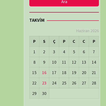
LER
Visitors:
0
 Visitors:
53
ay's Visitors:
62
Days Views:
1.806
0 Days Views:
6.089
65 Days Views:
40.103
Users:
79
ost Date:
24/06/2026
TÜM BELGESELLER