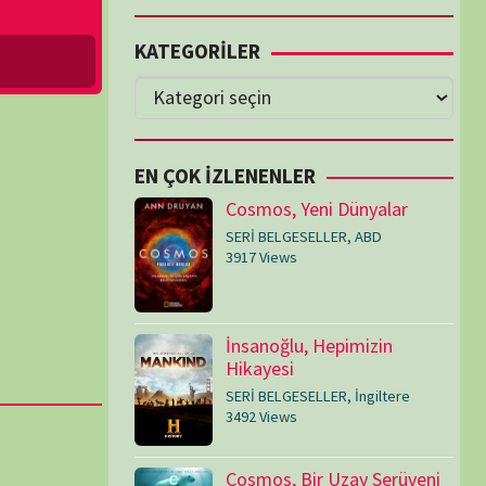
Cosmos, Yeni Dünyalar
SERİ BELGESELLER
,
ABD
3917 Views
İnsanoğlu, Hepimizin
Hikayesi
SERİ BELGESELLER
,
İngiltere
3492 Views
Cosmos, Bir Uzay Serüveni
SERİ BELGESELLER
,
ABD
3074 Views
Medeniyetler
SERİ BELGESELLER
,
ABD
,
İngiltere
1714 Views
Amerika’nın Hikayesi