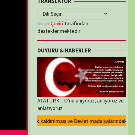
lenmektedir
U & HABERLER
... O'nu anıyoruz, anlıyoruz ve
oruz.
 ve Devlet madalyalarındaki Atatürk kabartmasının kaldırılması kararını
ORİLER
ORİLER
K İZLENENLER