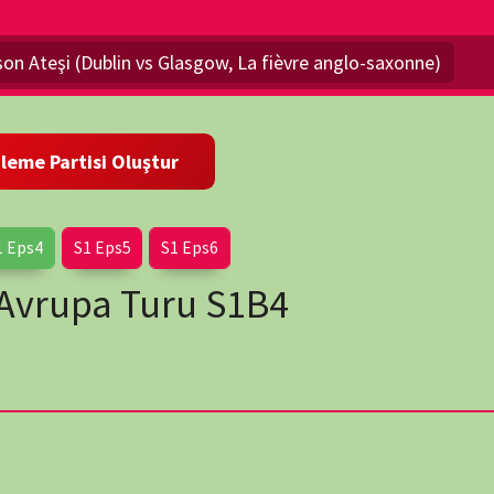
Eps5
S1 Eps6
a Turu S1B4
wp-
 iki şehrin futbol stadyumları, spor kültürleri ve önemli spor
Ateşi (Dublin vs Glasgow, La fièvre anglo-saxonne)