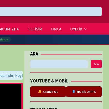
DMCA
ÜYELİK
Ara
eyirler dileriz...
BE & MOBİL
ABONE OL
MOBİL APPS
SLATOR
eviri
tarafından