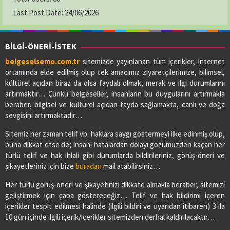
Last Post Date:
24/06/2026
BİLGİ-ÖNERİ-İSTEK
belgeselsemo.com.tr
sitemizde yayınlanan tüm içerikler, internet
ortamında elde edilmiş olup tek amacımız ziyaretçilerimize, bilimsel,
kültürel açıdan biraz da olsa faydalı olmak, merak ve ilgi durumlarını
artırmaktır… Çünkü belgeseller, insanların bu duygularını artırmakla
beraber, bilgisel ve kültürel açıdan fayda sağlamakta, canlı ve doğa
sevgisini artırmaktadır…
Sitemiz her zaman telif vb. haklara saygı göstermeyi ilke edinmiş olup,
buna dikkat etse de; insani hatalardan dolayı gözümüzden kaçan her
türlü telif ve hak ihlali gibi durumlarda bildirileriniz, görüş-öneri ve
şikayetleriniz için bize
buradan
mail atabilirsiniz…
Her türlü görüş-öneri ve şikayetinizi dikkate almakla beraber, sitemizi
geliştirmek için çaba göstereceğiz… Telif ve hak bildirimi içeren
içerikler tespit edilmesi halinde (ilgili bildiri ve uyarıdan itibaren) 3 ila
10 gün içinde ilgili içerik/içerikler sitemizden derhal kaldırılacaktır…