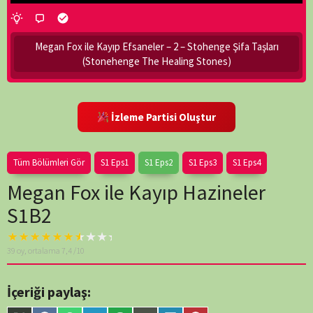
Megan Fox ile Kayıp Efsaneler – 2 – Stohenge Şifa Taşları
(Stonehenge The Healing Stones)
İzleme Partisi Oluştur
Tüm Bölümleri Gör
S1 Eps1
S1 Eps2
S1 Eps3
S1 Eps4
Megan Fox ile Kayıp Hazineler
S1B2
Warning
: A non-
39
oy, ortalama
7,4
/10
numeric value
encountered in
/home/belges/public_html/belgeselsemo/wp-
İçeriği paylaş:
content/themes/muvipro/template-
parts/content-