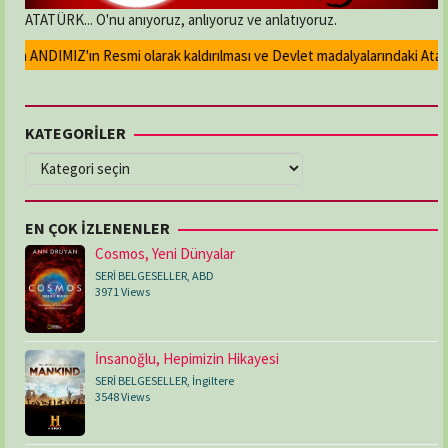
ATATÜRK... O'nu anıyoruz, anlıyoruz ve anlatıyoruz.
an ANDIMIZ'ın Resmi olarak kaldırılması ve Devlet madalyalarındaki Atatürk
KATEGORİLER
KATEGORİLER
EN ÇOK İZLENENLER
Cosmos, Yeni Dünyalar
SERİ BELGESELLER
,
ABD
3971 Views
İnsanoğlu, Hepimizin Hikayesi
SERİ BELGESELLER
,
İngiltere
3548 Views