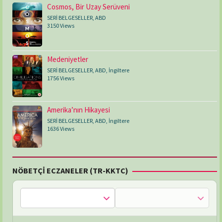
Cosmos, Bir Uzay Serüveni
SERİ BELGESELLER
,
ABD
3150 Views
Medeniyetler
SERİ BELGESELLER
,
ABD
,
İngiltere
1756 Views
Amerika’nın Hikayesi
SERİ BELGESELLER
,
ABD
,
İngiltere
1636 Views
NÖBETÇİ ECZANELER (TR-KKTC)