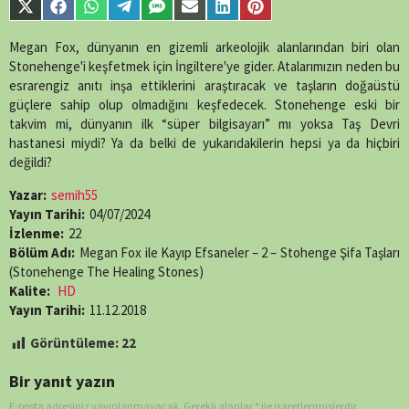
Share
Share
Share
Share
Share
Share
Share
Share
single-
on
on
on
on
on
on
on
on
episode.php
on
X
Facebook
WhatsApp
Telegram
SMS
Email
LinkedIn
Pinterest
Megan Fox, dünyanın en gizemli arkeolojik alanlarından biri olan
line
89
(Twitter)
Stonehenge'i keşfetmek için İngiltere'ye gider. Atalarımızın neden bu
esrarengiz anıtı inşa ettiklerini araştıracak ve taşların doğaüstü
güçlere sahip olup olmadığını keşfedecek. Stonehenge eski bir
takvim mi, dünyanın ilk “süper bilgisayarı” mı yoksa Taş Devri
hastanesi miydi? Ya da belki de yukarıdakilerin hepsi ya da hiçbiri
değildi?
Yazar:
semih55
Yayın Tarihi:
04/07/2024
İzlenme:
22
Bölüm Adı:
Megan Fox ile Kayıp Efsaneler – 2 – Stohenge Şifa Taşları
(Stonehenge The Healing Stones)
Kalite:
HD
Yayın Tarihi:
11.12.2018
Görüntüleme:
22
Bir yanıt yazın
E-posta adresiniz yayınlanmayacak.
Gerekli alanlar
*
ile işaretlenmişlerdir