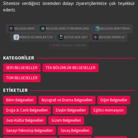
Sitemize verdiğiniz önemden dolayı ziyaretçilerimize çok teşekkür
ederiz.
BELGESELSEMO
BELGESELSEMO TV REHBERİ (EPG)
BELGESELSEMO TRIVIA
NÖBETÇİ ECZANELER 7/24
NUTUK 1919-1927
BELGESELSEMOFLIX
iOS / Huawei — Yakında
KATEGORİLER
SERİ BELGESELLER
TEK BÖLÜMLÜK BELGESELLER
TÜM BELGESELLER
ETİKETLER
Bilim Belgeselleri
Biyografi ve Drama Belgeselleri
Diğer Belgeseller
Doğa & Canlı Belgeselleri
Eleştiri Belgeselleri
Eğitici Animasyon
Gezi-Kültür Belgeselleri
Gizem Belgeselleri
Sanayi-Teknoloji Belgeselleri
Savaş Belgeselleri