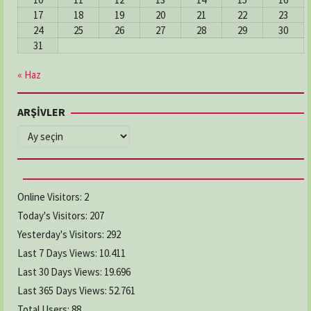
17
18
19
20
21
22
23
24
25
26
27
28
29
30
31
« Haz
ARŞİVLER
ARŞİVLER
Online Visitors:
2
Today's Visitors:
207
Yesterday's Visitors:
292
Last 7 Days Views:
10.411
Last 30 Days Views:
19.696
Last 365 Days Views:
52.761
Total Users:
88