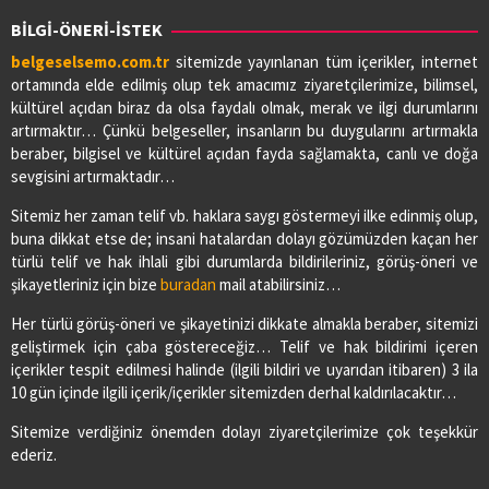
BİLGİ-ÖNERİ-İSTEK
belgeselsemo.com.tr
sitemizde yayınlanan tüm içerikler, internet
ortamında elde edilmiş olup tek amacımız ziyaretçilerimize, bilimsel,
kültürel açıdan biraz da olsa faydalı olmak, merak ve ilgi durumlarını
artırmaktır… Çünkü belgeseller, insanların bu duygularını artırmakla
beraber, bilgisel ve kültürel açıdan fayda sağlamakta, canlı ve doğa
sevgisini artırmaktadır…
Sitemiz her zaman telif vb. haklara saygı göstermeyi ilke edinmiş olup,
buna dikkat etse de; insani hatalardan dolayı gözümüzden kaçan her
türlü telif ve hak ihlali gibi durumlarda bildirileriniz, görüş-öneri ve
şikayetleriniz için bize
buradan
mail atabilirsiniz…
Her türlü görüş-öneri ve şikayetinizi dikkate almakla beraber, sitemizi
geliştirmek için çaba göstereceğiz… Telif ve hak bildirimi içeren
içerikler tespit edilmesi halinde (ilgili bildiri ve uyarıdan itibaren) 3 ila
10 gün içinde ilgili içerik/içerikler sitemizden derhal kaldırılacaktır…
Sitemize verdiğiniz önemden dolayı ziyaretçilerimize çok teşekkür
ederiz.