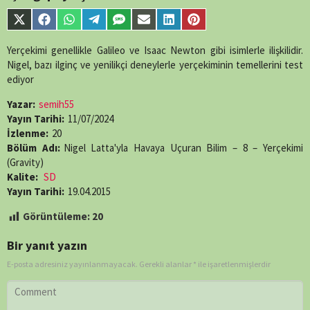
content/themes/muvipro/template-
parts/content-
Share
Share
Share
Share
Share
Share
Share
Share
single-
on
on
on
on
on
on
on
on
episode.php
on
X
Facebook
WhatsApp
Telegram
SMS
Email
LinkedIn
Pinterest
Yerçekimi genellikle Galileo ve Isaac Newton gibi isimlerle ilişkilidir.
line
89
(Twitter)
Nigel, bazı ilginç ve yenilikçi deneylerle yerçekiminin temellerini test
ediyor
Yazar:
semih55
Yayın Tarihi:
11/07/2024
İzlenme:
20
Bölüm Adı:
Nigel Latta'yla Havaya Uçuran Bilim – 8 – Yerçekimi
(Gravity)
Kalite:
SD
Yayın Tarihi:
19.04.2015
Görüntüleme:
20
Bir yanıt yazın
E-posta adresiniz yayınlanmayacak.
Gerekli alanlar
*
ile işaretlenmişlerdir