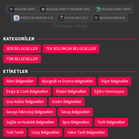
BELGESELSEMO
BELGESELSEMO TV REHBERİ (EPG)
BELGESELSEMO TRIVIA
NÖBETÇİ ECZANELER 7/24
NUTUK 1919-1927
BELGESELSEMOFLIX
iOS / Huawei — Yakında
KATEGORİLER
SERİ BELGESELLER
TEK BÖLÜMLÜK BELGESELLER
TÜM BELGESELLER
ETİKETLER
Bilim Belgeselleri
Biyografi ve Drama Belgeselleri
Diğer Belgeseller
Doğa & Canlı Belgeselleri
Eleştiri Belgeselleri
Eğitici Animasyon
Gezi-Kültür Belgeselleri
Gizem Belgeselleri
Sanayi-Teknoloji Belgeselleri
Savaş Belgeselleri
Sağlık ve Hastalık Belgeselleri
Spor Belgeselleri
Tarih Belgeselleri
Türk Tarihi
Uzay Belgeselleri
Yakın Tarih Belgeselleri