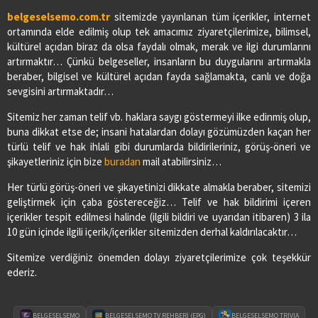
belgeselsemo.com.tr
sitemizde yayınlanan tüm içerikler, internet
ortamında elde edilmiş olup tek amacımız ziyaretçilerimize, bilimsel,
kültürel açıdan biraz da olsa faydalı olmak, merak ve ilgi durumlarını
artırmaktır… Çünkü belgeseller, insanların bu duygularını artırmakla
beraber, bilgisel ve kültürel açıdan fayda sağlamakta, canlı ve doğa
sevgisini artırmaktadır…
Sitemiz her zaman telif vb. haklara saygı göstermeyi ilke edinmiş olup,
buna dikkat etse de; insani hatalardan dolayı gözümüzden kaçan her
türlü telif ve hak ihlali gibi durumlarda bildirileriniz, görüş-öneri ve
şikayetleriniz için bize
buradan
mail atabilirsiniz…
Her türlü görüş-öneri ve şikayetinizi dikkate almakla beraber, sitemizi
geliştirmek için çaba göstereceğiz… Telif ve hak bildirimi içeren
içerikler tespit edilmesi halinde (ilgili bildiri ve uyarıdan itibaren) 3 ila
10 gün içinde ilgili içerik/içerikler sitemizden derhal kaldırılacaktır…
Sitemize verdiğiniz önemden dolayı ziyaretçilerimize çok teşekkür
ederiz.
BELGESELSEMO
BELGESELSEMO TV REHBERİ (EPG)
BELGESELSEMO TRIVIA