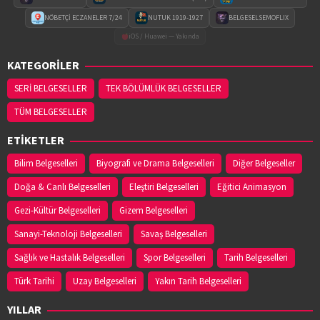
NÖBETÇİ ECZANELER 7/24
NUTUK 1919-1927
BELGESELSEMOFLIX
iOS / Huawei — Yakında
KATEGORİLER
SERİ BELGESELLER
TEK BÖLÜMLÜK BELGESELLER
TÜM BELGESELLER
ETİKETLER
Bilim Belgeselleri
Biyografi ve Drama Belgeselleri
Diğer Belgeseller
Doğa & Canlı Belgeselleri
Eleştiri Belgeselleri
Eğitici Animasyon
Gezi-Kültür Belgeselleri
Gizem Belgeselleri
Sanayi-Teknoloji Belgeselleri
Savaş Belgeselleri
Sağlık ve Hastalık Belgeselleri
Spor Belgeselleri
Tarih Belgeselleri
Türk Tarihi
Uzay Belgeselleri
Yakın Tarih Belgeselleri
YILLAR