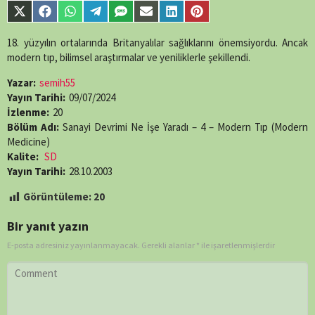
parts/content-
Share
Share
Share
Share
Share
Share
Share
Share
single-
on
on
on
on
on
on
on
on
episode.php
on
X
Facebook
WhatsApp
Telegram
SMS
Email
LinkedIn
Pinterest
18. yüzyılın ortalarında Britanyalılar sağlıklarını önemsiyordu. Ancak
line
89
(Twitter)
modern tıp, bilimsel araştırmalar ve yeniliklerle şekillendi.
Yazar:
semih55
Yayın Tarihi:
09/07/2024
İzlenme:
20
Bölüm Adı:
Sanayi Devrimi Ne İşe Yaradı – 4 – Modern Tıp (Modern
Medicine)
Kalite:
SD
Yayın Tarihi:
28.10.2003
Görüntüleme:
20
Bir yanıt yazın
E-posta adresiniz yayınlanmayacak.
Gerekli alanlar
*
ile işaretlenmişlerdir