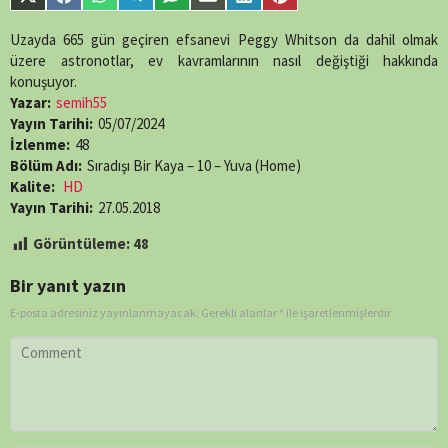
Share
Share
Share
Share
Share
Share
Share
Share
single-
on
on
on
on
on
on
on
on
episode.php
on
X
Facebook
WhatsApp
Telegram
SMS
Email
LinkedIn
Pinterest
Uzayda 665 gün geçiren efsanevi Peggy Whitson da dahil olmak
line
89
(Twitter)
üzere astronotlar, ev kavramlarının nasıl değiştiği hakkında
konuşuyor.
Yazar:
semih55
Yayın Tarihi:
05/07/2024
İzlenme:
48
Bölüm Adı:
Sıradışı Bir Kaya – 10 – Yuva (Home)
Kalite:
HD
Yayın Tarihi:
27.05.2018
Görüntüleme:
48
Bir yanıt yazın
E-posta adresiniz yayınlanmayacak.
Gerekli alanlar
*
ile işaretlenmişlerdir