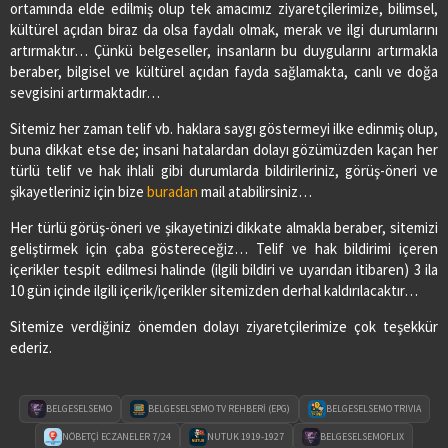
ortamında elde edilmiş olup tek amacımız ziyaretçilerimize, bilimsel,
kültürel açıdan biraz da olsa faydalı olmak, merak ve ilgi durumlarını
artırmaktır… Çünkü belgeseller, insanların bu duygularını artırmakla
beraber, bilgisel ve kültürel açıdan fayda sağlamakta, canlı ve doğa
sevgisini artırmaktadır…
Sitemiz her zaman telif vb. haklara saygı göstermeyi ilke edinmiş olup,
buna dikkat etse de; insani hatalardan dolayı gözümüzden kaçan her
türlü telif ve hak ihlali gibi durumlarda bildirileriniz, görüş-öneri ve
şikayetleriniz için bize
buradan
mail atabilirsiniz…
Her türlü görüş-öneri ve şikayetinizi dikkate almakla beraber, sitemizi
geliştirmek için çaba göstereceğiz… Telif ve hak bildirimi içeren
içerikler tespit edilmesi halinde (ilgili bildiri ve uyarıdan itibaren) 3 ila
10 gün içinde ilgili içerik/içerikler sitemizden derhal kaldırılacaktır…
Sitemize verdiğiniz önemden dolayı ziyaretçilerimize çok teşekkür
ederiz.
BELGESELSEMO
BELGESELSEMO TV REHBERİ (EPG)
BELGESELSEMO TRIVIA
NÖBETÇİ ECZANELER 7/24
NUTUK 1919-1927
BELGESELSEMOFLIX