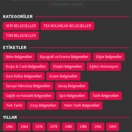
iOS / Huawei — Yakında
KATEGORİLER
SERİ BELGESELLER
TEK BÖLÜMLÜK BELGESELLER
TÜM BELGESELLER
ETİKETLER
Bilim Belgeselleri
Biyografi ve Drama Belgeselleri
Diğer Belgeseller
Doğa & Canlı Belgeselleri
Eleştiri Belgeselleri
Eğitici Animasyon
Gezi-Kültür Belgeselleri
Gizem Belgeselleri
Sanayi-Teknoloji Belgeselleri
Savaş Belgeselleri
Sağlık ve Hastalık Belgeselleri
Spor Belgeselleri
Tarih Belgeselleri
Türk Tarihi
Uzay Belgeselleri
Yakın Tarih Belgeselleri
YILLAR
1961
1964
1976
1978
1980
1985
1991
1993