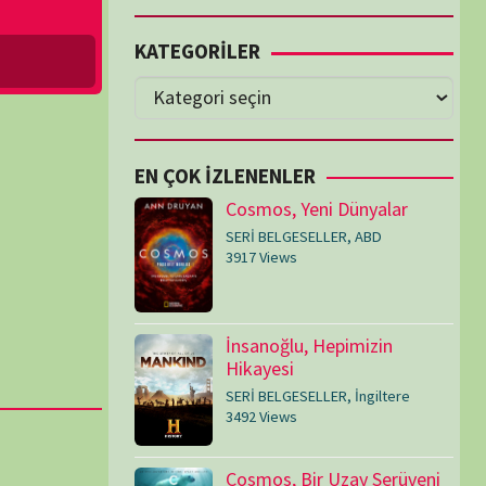
Cosmos, Yeni Dünyalar
SERİ BELGESELLER
,
ABD
3917 Views
İnsanoğlu, Hepimizin
Hikayesi
SERİ BELGESELLER
,
İngiltere
3492 Views
Cosmos, Bir Uzay Serüveni
SERİ BELGESELLER
,
ABD
3074 Views
Medeniyetler
SERİ BELGESELLER
,
ABD
,
İngiltere
1714 Views
Amerika’nın Hikayesi