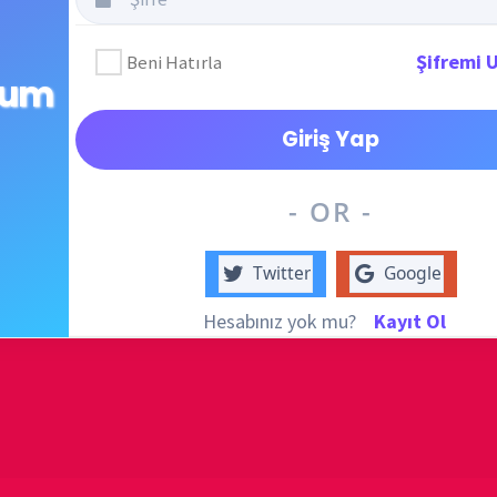
destek
DUYUR
- OR -
Twitter
Google
Hesabınız yok mu?
Kayıt Ol
ATATÜRK
anlatıy
Okullarımızda 
KATEG
avorite Places part 3
KATEG
i Oluştur
EN ÇO