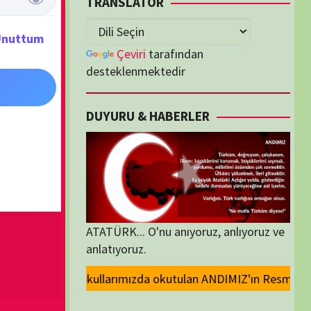
lenmektedir
U & HABERLER
... O'nu anıyoruz, anlıyoruz ve
oruz.
okutulan ANDIMIZ'ın Resmi olarak kaldırılması ve Devlet madalyalarındak
ORİLER
ORİLER
K İZLENENLER