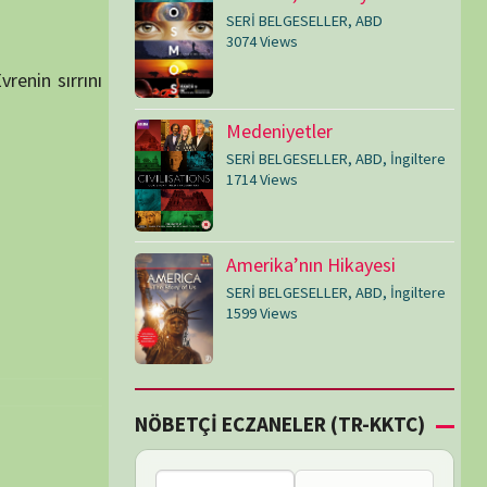
SERİ BELGESELLER
,
ABD
,
İngiltere
1599 Views
Çİ ECZANELER (TR-KKTC)
Bu bölgede nöbetçi
eczane bulunamadı.