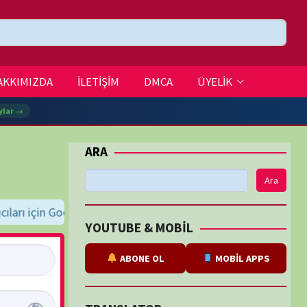
DMCA
ÜYELİK
Ara
hazır
"BELGESELSEMO" yaz, bul, indir, keyfini çıkar!
İyi seyirler dile
BE & MOBİL
ABONE OL
MOBİL APPS
SLATOR
eviri
tarafından