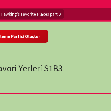
erleri S1B3
wp-
 doğru yarışır ve alternatif bir Dünya'ya dalır. Evrenin sırrını
awking's Favorite Places part 3