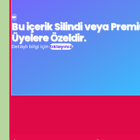
Üyelere Özeldir.
Detaylı bilgi için
tıklayınız
!
Turn off light
Comments
İzleme Partisi
Stephen Hawking'in Favori Yerleri 3. Bölüm - Stephen Hawking's F
İzleme Partis