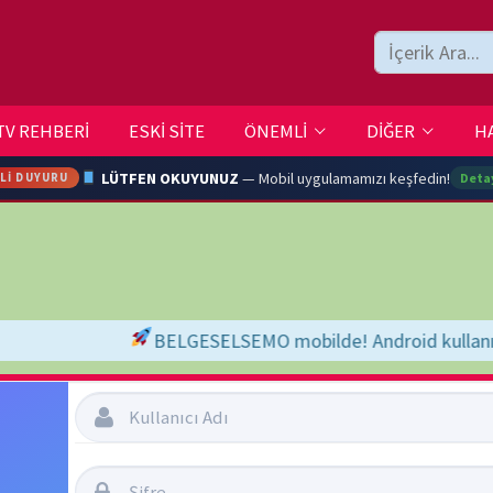
ESKİ SİTE
ÖNEMLİ
DİĞER
HAKKIMIZDA
İLETİŞİM
LÜTFEN OKUYUNUZ
— Mobil uygulamamızı keşfedin!
Detaylar →
ARA
BELGESELSEMO mobilde! Android kullanıcıları için Google Play Store'da 
YOUTU
TRAN
Şifremi Unuttum
Beni Hatırla
Ç