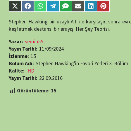
Görüntüleme:
15
Bir yanıt yazın
E-posta adresiniz yayınlanmayacak.
Gerekli alanlar
*
ile işaretlenmişlerdir
Daha sonraki yorumlarımda kullanılması için adım, e-posta adresim