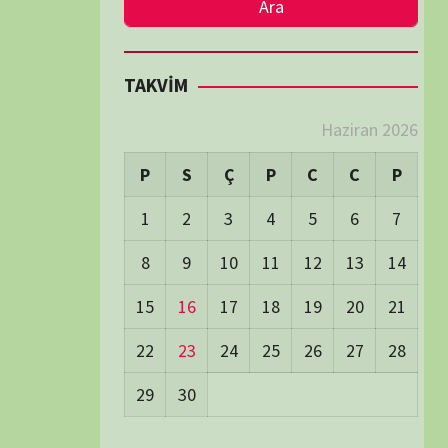
LER
Visitors:
1
 Visitors:
51
ay's Visitors:
62
Days Views:
1.793
0 Days Views:
6.076
65 Days Views:
40.090
Users:
79
ost Date:
24/06/2026
TÜM BELGESELLER