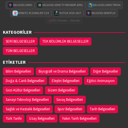
BELGESELSEMO
BELGESELSEMO TV REHBERİ (EPG)
BELGESELSEMO TRIVIA
NÖBETÇİ ECZANELER 7/24
NUTUK 1919-1927
BELGESELSEMOFLIX
iOS / Huawei — Yakında
KATEGORİLER
SERİ BELGESELLER
TEK BÖLÜMLÜK BELGESELLER
TÜM BELGESELLER
ETİKETLER
Bilim Belgeselleri
Biyografi ve Drama Belgeselleri
Diğer Belgeseller
Doğa & Canlı Belgeselleri
Eleştiri Belgeselleri
Eğitici Animasyon
Gezi-Kültür Belgeselleri
Gizem Belgeselleri
Sanayi-Teknoloji Belgeselleri
Savaş Belgeselleri
Sağlık ve Hastalık Belgeselleri
Spor Belgeselleri
Tarih Belgeselleri
Türk Tarihi
Uzay Belgeselleri
Yakın Tarih Belgeselleri