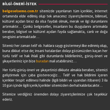
BİLGİ-ÖNERİ-İSTEK
belgeselsemo.com.tr
sitemizde yayınlanan tüm içerikler, internet
ortamında elde edilmiş olup tek amacımız ziyaretçilerimize, bilimsel,
kültürel açıdan biraz da olsa faydalı olmak, merak ve ilgi durumlarını
artırmaktır… Çünkü belgeseller, insanların bu duygularını artırmakla
beraber, bilgisel ve kültürel açıdan fayda sağlamakta, canlı ve doğa
sevgisini artırmaktadır…
Sitemiz her zaman telif vb. haklara saygı göstermeyi ilke edinmiş olup,
buna dikkat etse de; insani hatalardan dolayı gözümüzden kaçan her
türlü telif ve hak ihlali gibi durumlarda bildirileriniz, görüş-öneri ve
şikayetleriniz için bize
buradan
mail atabilirsiniz…
Her türlü görüş-öneri ve şikayetinizi dikkate almakla beraber, sitemizi
geliştirmek için çaba göstereceğiz… Telif ve hak bildirimi içeren
içerikler tespit edilmesi halinde (ilgili bildiri ve uyarıdan itibaren) 3 ila
10 gün içinde ilgili içerik/içerikler sitemizden derhal kaldırılacaktır…
Sitemize verdiğiniz önemden dolayı ziyaretçilerimize çok teşekkür
ederiz.