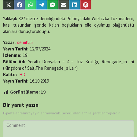
parts/content-
Share
Share
Share
Share
Share
Share
Share
Share
single-
on
on
on
on
on
on
on
on
episode.php
on
X
Facebook
WhatsApp
Telegram
SMS
Email
LinkedIn
Pinterest
Yaklaşık 327 metre derinliğindeki Polonya'daki Wieliczka Tuz madeni,
line
89
(Twitter)
kazı tuzundan geride kalan boşlukların elle oyulmuş olağanüstü
alanlara dönüştürüldüğü.
Yazar:
semih55
Yayın Tarihi:
12/07/2024
İzlenme:
19
Bölüm Adı:
Yeraltı Dünyaları – 4 – Tuz Krallığı, Renegade_in İni
(Kingdom of Salt,The Renegade_s Lair)
Kalite:
HD
Yayın Tarihi:
16.10.2019
Görüntüleme:
19
Bir yanıt yazın
E-posta adresiniz yayınlanmayacak.
Gerekli alanlar
*
ile işaretlenmişlerdir