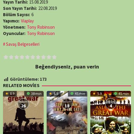
Yayın Tarihi:
15.08.2019
Son Yayın Tarihi:
22.08.2019
Bölüm Sayısı:
6
Yapımcı:
Viaplay
Yönetmen:
Tony Robinson
Oyuncular:
Tony Robinson
Savaş Belgeselleri
Beğendiyseniz, puan verin
Görüntüleme:
173
RELATED MOVIES
8.9
38 min
8.5
45 min
5.9
45 min
Bölüm:
Bölüm:
Bölüm:
26
18
4