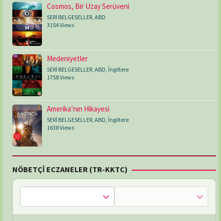
Cosmos, Bir Uzay Serüveni
SERİ BELGESELLER
,
ABD
3154 Views
Medeniyetler
SERİ BELGESELLER
,
ABD
,
İngiltere
1758 Views
Amerika’nın Hikayesi
SERİ BELGESELLER
,
ABD
,
İngiltere
1638 Views
NÖBETÇİ ECZANELER (TR-KKTC)