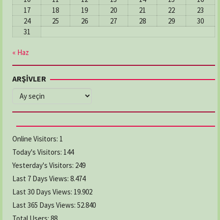
17
18
19
20
21
22
23
24
25
26
27
28
29
30
31
« Haz
ARŞİVLER
ARŞİVLER
Online Visitors:
1
Today's Visitors:
144
Yesterday's Visitors:
249
Last 7 Days Views:
8.474
Last 30 Days Views:
19.902
Last 365 Days Views:
52.840
Total Users:
88