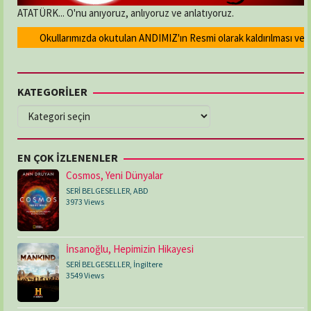
ATATÜRK... O'nu anıyoruz, anlıyoruz ve anlatıyoruz.
Okullarımızda okutulan ANDIMIZ'ın Resmi olarak kaldırılması ve Devl
KATEGORİLER
KATEGORİLER
EN ÇOK İZLENENLER
Cosmos, Yeni Dünyalar
SERİ BELGESELLER
,
ABD
3973 Views
İnsanoğlu, Hepimizin Hikayesi
SERİ BELGESELLER
,
İngiltere
3549 Views