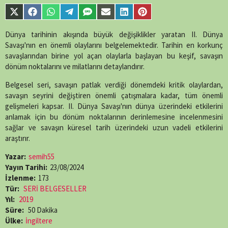
parts/content-
Share
Share
Share
Share
Share
Share
Share
Share
single-tv.php
on
on
on
on
on
on
on
on
on
line
88
X
Facebook
WhatsApp
Telegram
SMS
Email
LinkedIn
Pinterest
Dünya tarihinin akışında büyük değişiklikler yaratan II. Dünya
(Twitter)
Savaşı'nın en önemli olaylarını belgelemektedir. Tarihin en korkunç
savaşlarından birine yol açan olaylarla başlayan bu keşif, savaşın
dönüm noktalarını ve milatlarını detaylandırır.
Belgesel seri, savaşın patlak verdiği dönemdeki kritik olaylardan,
savaşın seyrini değiştiren önemli çatışmalara kadar, tüm önemli
gelişmeleri kapsar. II. Dünya Savaşı'nın dünya üzerindeki etkilerini
anlamak için bu dönüm noktalarının derinlemesine incelenmesini
sağlar ve savaşın küresel tarih üzerindeki uzun vadeli etkilerini
araştırır.
Yazar:
semih55
Yayın Tarihi:
23/08/2024
İzlenme:
173
Tür:
SERİ BELGESELLER
Yıl:
2019
Süre:
50 Dakika
Ülke:
İngiltere