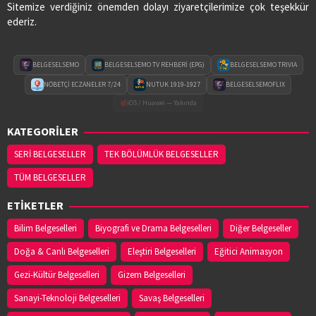
Sitemize verdiğiniz önemden dolayı ziyaretçilerimize çok teşekkür
ederiz.
BELGESELSEMO
BELGESELSEMO TV REHBERİ (EPG)
BELGESELSEMO TRIVIA
NÖBETÇİ ECZANELER 7/24
NUTUK 1919-1927
BELGESELSEMOFLIX
iOS / Huawei — Yakında
KATEGORİLER
SERİ BELGESELLER
TEK BÖLÜMLÜK BELGESELLER
TÜM BELGESELLER
ETİKETLER
Bilim Belgeselleri
Biyografi ve Drama Belgeselleri
Diğer Belgeseller
Doğa & Canlı Belgeselleri
Eleştiri Belgeselleri
Eğitici Animasyon
Gezi-Kültür Belgeselleri
Gizem Belgeselleri
Sanayi-Teknoloji Belgeselleri
Savaş Belgeselleri