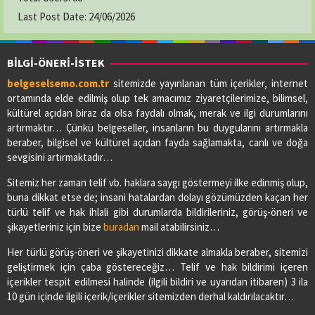
Last Post Date:
24/06/2026
BİLGİ-ÖNERİ-İSTEK
belgeselsemo.com.tr
sitemizde yayınlanan tüm içerikler, internet
ortamında elde edilmiş olup tek amacımız ziyaretçilerimize, bilimsel,
kültürel açıdan biraz da olsa faydalı olmak, merak ve ilgi durumlarını
artırmaktır… Çünkü belgeseller, insanların bu duygularını artırmakla
beraber, bilgisel ve kültürel açıdan fayda sağlamakta, canlı ve doğa
sevgisini artırmaktadır…
Sitemiz her zaman telif vb. haklara saygı göstermeyi ilke edinmiş olup,
buna dikkat etse de; insani hatalardan dolayı gözümüzden kaçan her
türlü telif ve hak ihlali gibi durumlarda bildirileriniz, görüş-öneri ve
şikayetleriniz için bize
buradan
mail atabilirsiniz…
Her türlü görüş-öneri ve şikayetinizi dikkate almakla beraber, sitemizi
geliştirmek için çaba göstereceğiz… Telif ve hak bildirimi içeren
içerikler tespit edilmesi halinde (ilgili bildiri ve uyarıdan itibaren) 3 ila
10 gün içinde ilgili içerik/içerikler sitemizden derhal kaldırılacaktır…