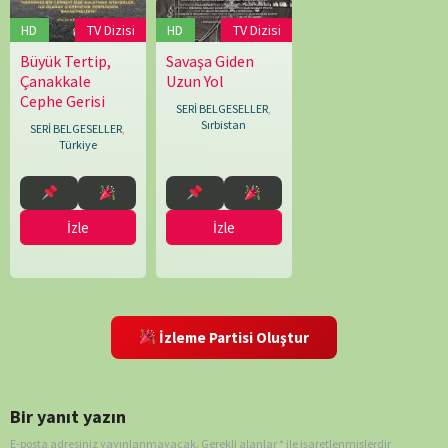
John
HD
TV Dizisi
HD
TV Dizisi
Williams
,
Robert
Büyük Tertip,
Savaşa Giden
13.03.2025
Alper
30.03.2018
Milos
Kee
Çanakkale
Uzun Yol
Yanar
Skundric
Cephe Gerisi
SERİ BELGESELLER
,
Sırbistan
SERİ BELGESELLER
,
Türkiye
İzle
İzle
İzleme Partisi Oluştur
Bir yanıt yazın
E-posta adresiniz yayınlanmayacak.
Gerekli alanlar
*
ile işaretlenmişlerdir