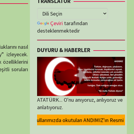
lenmektedir
U & HABERLER
... O'nu anıyoruz, anlıyoruz ve
oruz.
kutulan ANDIMIZ'ın Resmi olarak kaldırılması ve Devlet madalyalarındaki
ORİLER
ORİLER
K İZLENENLER