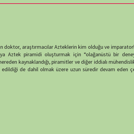
destek
raştırmacılar Azteklerin kim olduğu ve imparatorluklarını nasıl
DUYUR
piramidi oluşturmak için “olağanüstü bir deney” izleyecek.
landığı, piramitler ve diğer iddialı mühendislik özelliklerini
e dahil olmak üzere uzun süredir devam eden çeşitli soruları
ATATÜRK
anlatıy
Okullarımızda o
KATEG
KATEG
EN ÇO