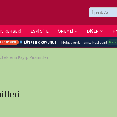
ESKİ SİTE
ÖNEMLİ
DİĞER
HAKKIMIZDA
İLETİŞİM
LÜTFEN OKUYUNUZ
— Mobil uygulamamızı keşfedin!
Detaylar →
ıp Piramitleri
ARA
YOUTU
TRAN
wp-
Ç