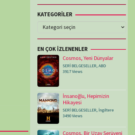
Cosmos, Yeni Dünyalar
SERİ BELGESELLER
,
ABD
3917 Views
İnsanoğlu, Hepimizin
Hikayesi
SERİ BELGESELLER
,
İngiltere
3490 Views
Cosmos, Bir Uzay Serüveni
SERİ BELGESELLER
,
ABD
3073 Views
Medeniyetler
SERİ BELGESELLER
,
ABD
,
İngiltere
1714 Views
Amerika’nın Hikayesi