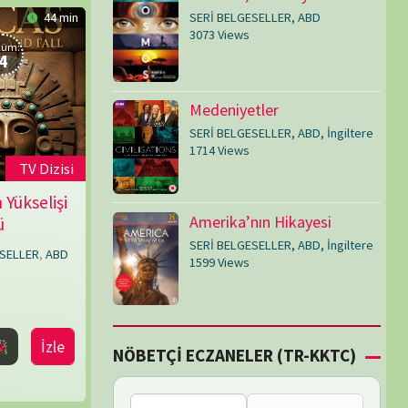
SERİ BELGESELLER
,
ABD
,
İngiltere
1599 Views
Çİ ECZANELER (TR-KKTC)
Bu bölgede nöbetçi
eczane bulunamadı.