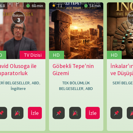
ER
,
ABD
,
TEK BÖLÜMLÜK
SERİ BELGESELLER
,
ABD
BELGESELLER
,
ABD
İzle
İzle
İzle
NÖBET
i Oluştur