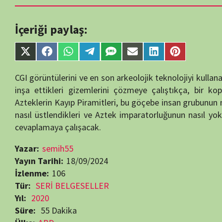
single-tv.php
on
Share
Share
Share
Share
Share
Share
Share
Share
line
88
on
on
on
on
on
on
on
on
X
Facebook
WhatsApp
Telegram
SMS
Email
LinkedIn
Pinterest
CGI görüntülerini ve en son arkeolojik teknolojiyi kullanan doktor, a
(Twitter)
inşa ettikleri gizemlerini çözmeye çalıştıkça, bir kopya Aztek 
Azteklerin Kayıp Piramitleri, bu göçebe insan grubunun nereden kaynak
nasıl üstlendikleri ve Aztek imparatorluğunun nasıl yok edildiği d
cevaplamaya çalışacak.
Yazar:
semih55
Yayın Tarihi:
18/09/2024
İzlenme:
106
Tür:
SERİ BELGESELLER
Yıl:
2020
Süre:
55 Dakika
Ülke:
ABD
Yayın Tarihi:
28.06.2020
Son Yayın Tarihi:
2020
Bölüm Sayısı:
2
Yapımcı:
Science Channel
Yönetmen:
Bella Falk
Oyuncular:
David Walton
,
Indira Varma
,
Lucas Cantú