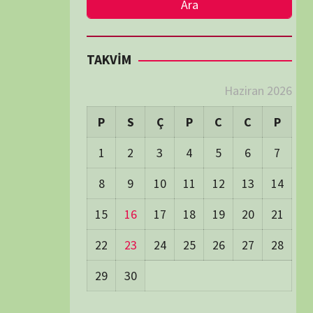
LER
Visitors:
0
 Visitors:
43
ay's Visitors:
54
Days Views:
1.717
0 Days Views:
5.968
65 Days Views:
40.086
Users:
79
ost Date:
24/06/2026
TÜM BELGESELLER