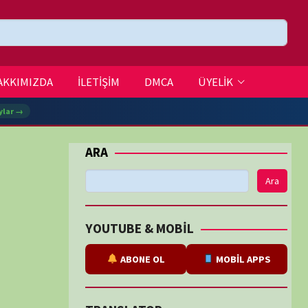
DMCA
ÜYELİK
Ara
BE & MOBİL
ABONE OL
MOBİL APPS
SLATOR
eviri
tarafından