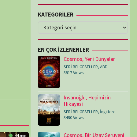
Cosmos, Yeni Dünyalar
SERİ BELGESELLER
,
ABD
3917 Views
İnsanoğlu, Hepimizin
Hikayesi
SERİ BELGESELLER
,
İngiltere
3490 Views
Cosmos, Bir Uzay Serüveni
SERİ BELGESELLER
,
ABD
3073 Views
Medeniyetler
SERİ BELGESELLER
,
ABD
,
İngiltere
1714 Views
Amerika’nın Hikayesi