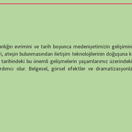
destek
imini ve tarih boyunca medeniyetimizin gelişimini keşfetmeyi
DUYUR
lunmasından iletişim teknolojilerinin doğuşuna kadar insanlık
i bu önemli gelişmelerin yaşamlarımız üzerindeki etkilerini ve
 Belgesel, görsel efektler ve dramatizasyonlar kullanarak
ATATÜRK
anlatıy
Okullarımızda okutulan ANDIM
KATEG
KATEG
EN ÇO