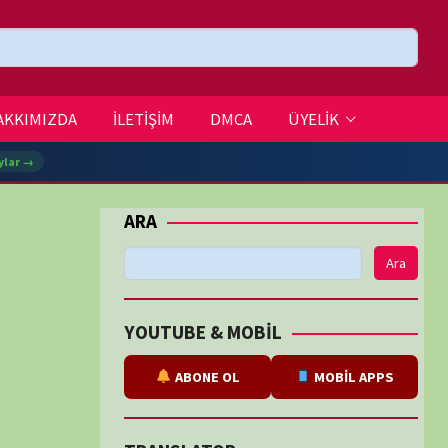
DMCA
ÜYELİK
Ara
BE & MOBİL
ABONE OL
MOBİL APPS
SLATOR
eviri
tarafından