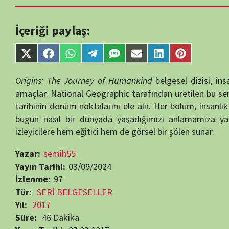
Share
Share
Share
Share
Share
Share
Share
Share
on
on
on
on
on
on
on
on
X
Facebook
WhatsApp
Telegram
SMS
Email
LinkedIn
Pinterest
Origins: The Journey of Humankind
belgesel dizisi, insanlığın evr
(Twitter)
amaçlar. National Geographic tarafından üretilen bu seri, ateşin bu
tarihinin dönüm noktalarını ele alır. Her bölüm, insanlık tarihindek
bugün nasıl bir dünyada yaşadığımızı anlamamıza yardımcı olur.
izleyicilere hem eğitici hem de görsel bir şölen sunar.
Yazar:
semih55
Yayın Tarihi:
03/09/2024
İzlenme:
97
Tür:
SERİ BELGESELLER
Yıl:
2017
Süre:
46 Dakika
Yayın Tarihi:
07.03.2017
Son Yayın Tarihi:
2017
Bölüm Sayısı:
8
Yapımcı:
Asylum Entertainment
,
NATGEO
Yönetmen:
Celso R. García
,
Niall MacCormick
,
Simon George
Oyuncular:
Greg Kriek
,
Jason Silva
,
Mark Monroe
Tarih Belgeselleri