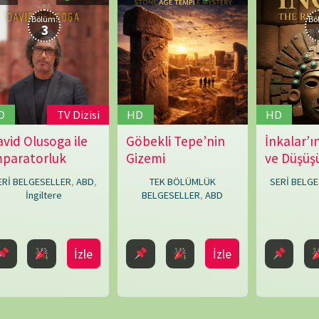
BELGESELLER
,
ABD
İzle
İzle
İzle
NÖBET
i Oluştur