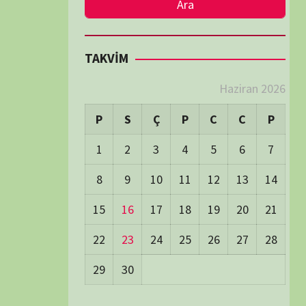
LER
Visitors:
0
 Visitors:
43
ay's Visitors:
54
Days Views:
1.717
0 Days Views:
5.968
65 Days Views:
40.086
Users:
79
ost Date:
24/06/2026
TÜM BELGESELLER