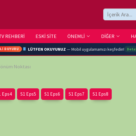
ESKİ SİTE
ÖNEMLİ
DİĞER
HAKKIMIZDA
İLETİŞİM
LÜTFEN OKUYUNUZ
— Mobil uygulamamızı keşfedin!
Detaylar →
sı
ARA
Eps5
S1 Eps6
S1 Eps7
S1 Eps8
YOUTU
TRAN
Ç