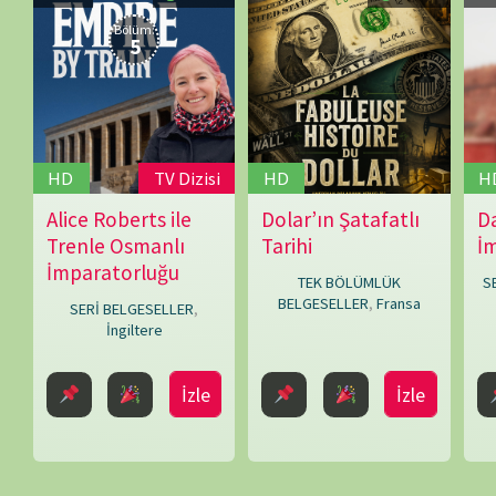
Crompton
BELGESELLER
,
Fransa
İngiltere
SERİ BELGESELLER
,
İngiltere
İzle
İzle
İzleme Partis
Bir yanıt yazın
E-posta adresiniz yayınlanmayacak.
Gerekli alanlar
*
ile işaretlenmişlerdir