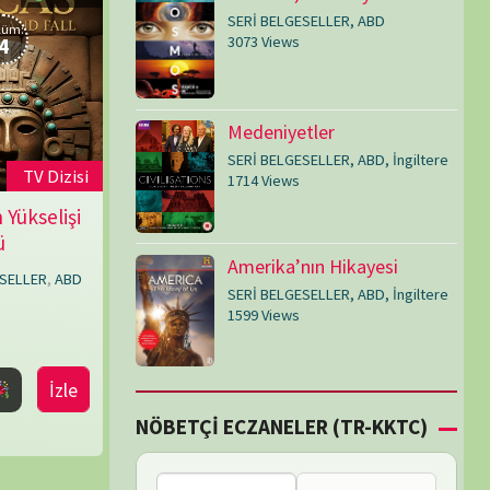
SERİ BELGESELLER
,
ABD
,
İngiltere
1599 Views
Çİ ECZANELER (TR-KKTC)
Bu bölgede nöbetçi
eczane bulunamadı.