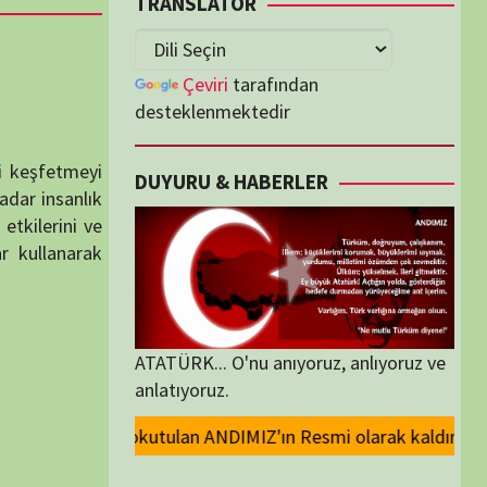
lenmektedir
U & HABERLER
... O'nu anıyoruz, anlıyoruz ve
oruz.
IZ'ın Resmi olarak kaldırılması ve Devlet madalyalarındaki Atatürk kaba
ORİLER
ORİLER
K İZLENENLER