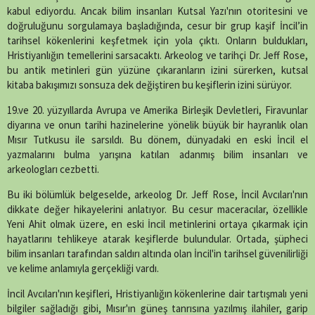
kabul ediyordu. Ancak bilim insanları Kutsal Yazı'nın otoritesini ve
doğruluğunu sorgulamaya başladığında, cesur bir grup kaşif İncil’in
tarihsel kökenlerini keşfetmek için yola çıktı. Onların buldukları,
Hristiyanlığın temellerini sarsacaktı. Arkeolog ve tarihçi Dr. Jeff Rose,
bu antik metinleri gün yüzüne çıkaranların izini sürerken, kutsal
kitaba bakışımızı sonsuza dek değiştiren bu keşiflerin izini sürüyor.
19.ve 20. yüzyıllarda Avrupa ve Amerika Birleşik Devletleri, Firavunlar
diyarına ve onun tarihi hazinelerine yönelik büyük bir hayranlık olan
Mısır Tutkusu ile sarsıldı. Bu dönem, dünyadaki en eski İncil el
yazmalarını bulma yarışına katılan adanmış bilim insanları ve
arkeologları cezbetti.
Bu iki bölümlük belgeselde, arkeolog Dr. Jeff Rose, İncil Avcıları'nın
dikkate değer hikayelerini anlatıyor. Bu cesur maceracılar, özellikle
Yeni Ahit olmak üzere, en eski İncil metinlerini ortaya çıkarmak için
hayatlarını tehlikeye atarak keşiflerde bulundular. Ortada, şüpheci
bilim insanları tarafından saldırı altında olan İncil'in tarihsel güvenilirliği
ve kelime anlamıyla gerçekliği vardı.
İncil Avcıları'nın keşifleri, Hristiyanlığın kökenlerine dair tartışmalı yeni
bilgiler sağladığı gibi, Mısır'ın güneş tanrısına yazılmış ilahiler, garip