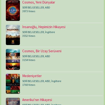
Cosmos, Yeni Dünyalar
SERİ BELGESELLER
,
ABD
3973 Views
İnsanoğlu, Hepimizin Hikayesi
SERİ BELGESELLER
,
İngiltere
3552 Views
Cosmos, Bir Uzay Serüveni
SERİ BELGESELLER
,
ABD
3154 Views
Medeniyetler
SERİ BELGESELLER
,
ABD
,
İngiltere
1760 Views
Amerika’nın Hikayesi
SERİ BELGESELLER
,
ABD
,
İngiltere