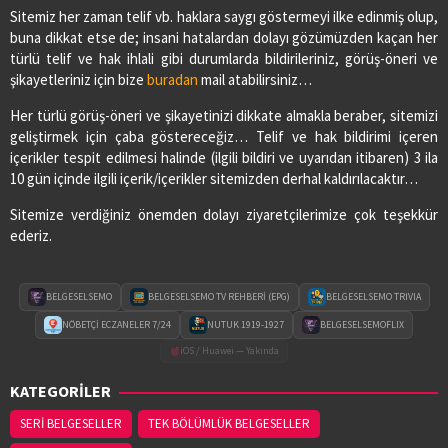
Sitemiz her zaman telif vb. haklara saygı göstermeyi ilke edinmiş olup,
Adres:
YENİ MAH. ÇARŞAMBA CAD. NO:52
buna dikkat etse de; insani hatalardan dolayı gözümüzden kaçan her
03622901605
türlü telif ve hak ihlali gibi durumlarda bildirileriniz, görüş-öneri ve
şikayetleriniz için bize
buradan
mail atabilirsiniz…
SAĞLIK ECZANESİ
Her türlü görüş-öneri ve şikayetinizi dikkate almakla beraber, sitemizi
Adres:
CUMHURİYET MAH.1.ZİRAAT SOKAK NO:17/B
geliştirmek için çaba göstereceğiz… Telif ve hak bildirimi içeren
03626474078
içerikler tespit edilmesi halinde (ilgili bildiri ve uyarıdan itibaren) 3 ila
10 gün içinde ilgili içerik/içerikler sitemizden derhal kaldırılacaktır…
Sitemize verdiğiniz önemden dolayı ziyaretçilerimize çok teşekkür
SEDA ECZANESİ
ederiz.
Adres:
ORTA MAH. MUSA KÜÇÜKKURT CAD. NO:2/A
03628213333
BELGESELSEMO
BELGESELSEMO TV REHBERİ (EPG)
BELGESELSEMO TRIVIA
VURAL ECZANESİ
NÖBETÇİ ECZANELER 7/24
NUTUK 1919-1927
BELGESELSEMOFLIX
Adres:
19 MAYIS MAH. HACI ALİ EKİNCİ BULVARI
iOS / Huawei — Yakında
NO:4/C
KATEGORİLER
03622560360
SERİ BELGESELLER
TEK BÖLÜMLÜK BELGESELLER