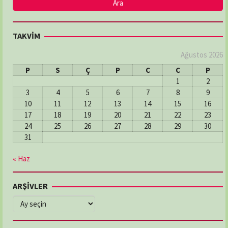
DENİZ ECZANESİ
TAKVİM
Adres:
MERKEZ MAH: ŞEHİT HAKKI BATI SOK: NO:2/A
03626112246
Ağustos 2026
P
S
Ç
P
C
C
P
1
2
DERECİK ECZANESİ
3
4
5
6
7
8
9
Adres:
Derecik Mahallesi 23 Nısan Caddesi No:82
10
11
12
13
14
15
16
Atakum / Samsun
17
18
19
20
21
22
23
03624655074
24
25
26
27
28
29
30
31
DOKUZ EYLÜL ECZANESİ
« Haz
Adres:
İlyasköy Mahallesi, Aziziye Caddesi,
No:205/A İlkadım / Samsun
ARŞİVLER
03622368481
ARŞİVLER
ELMAS ECZANESİ