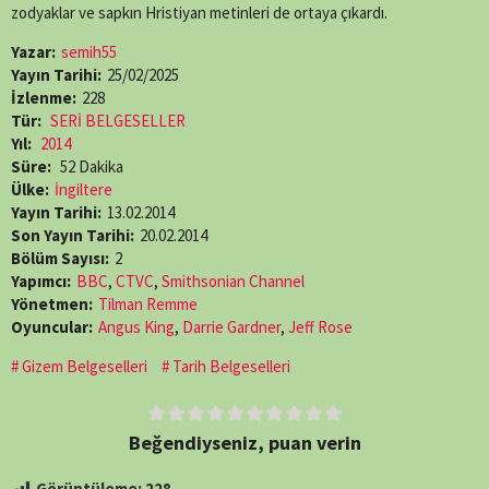
zodyaklar ve sapkın Hristiyan metinleri de ortaya çıkardı.
Yazar:
semih55
Yayın Tarihi:
25/02/2025
İzlenme:
228
Tür:
SERİ BELGESELLER
Yıl:
2014
Süre:
52 Dakika
Ülke:
İngiltere
Yayın Tarihi:
13.02.2014
Son Yayın Tarihi:
20.02.2014
Bölüm Sayısı:
2
Yapımcı:
BBC
,
CTVC
,
Smithsonian Channel
Yönetmen:
Tilman Remme
Oyuncular:
Angus King
,
Darrie Gardner
,
Jeff Rose
Gizem Belgeselleri
Tarih Belgeselleri
Beğendiyseniz, puan verin
Görüntüleme:
228