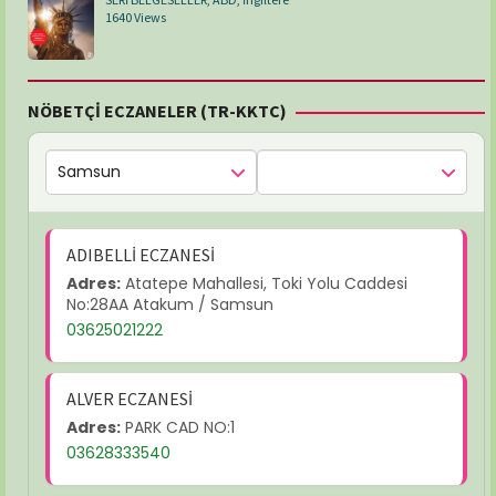
1640 Views
NÖBETÇİ ECZANELER (TR-KKTC)
ADIBELLİ ECZANESİ
Adres:
Atatepe Mahallesi, Toki Yolu Caddesi
No:28AA Atakum / Samsun
03625021222
ALVER ECZANESİ
Adres:
PARK CAD NO:1
03628333540