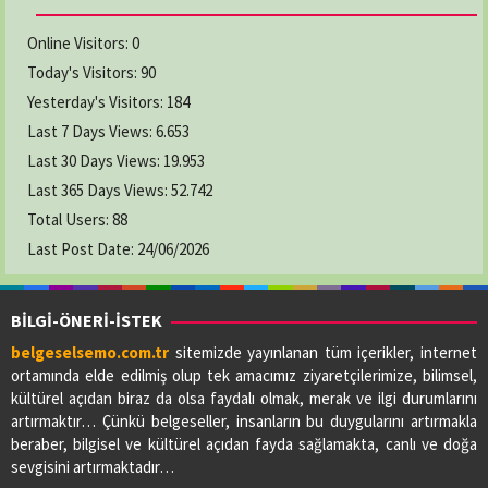
Adres:
CUMHURİYET MAH. KEMER CAD. NO:5/2
03628769294
Online Visitors:
0
Today's Visitors:
90
GAMZE ECZANESİ
Yesterday's Visitors:
184
Adres:
YENİ CAMİ MAH. LİSE CAD. NO:64/A
Last 7 Days Views:
6.653
03626222619
Last 30 Days Views:
19.953
Last 365 Days Views:
52.742
Total Users:
KAVAK ECZANESİ
88
Adres:
19 MAYIS MAH. ADNAN MENDERES CAD.
Last Post Date:
24/06/2026
NO:73/A
03627412412
BİLGİ-ÖNERİ-İSTEK
belgeselsemo.com.tr
sitemizde yayınlanan tüm içerikler, internet
LADİK ELİF ECZANESİ
ortamında elde edilmiş olup tek amacımız ziyaretçilerimize, bilimsel,
Adres:
BAHŞİ MAH.GAZİ CAD.NO:56/A
kültürel açıdan biraz da olsa faydalı olmak, merak ve ilgi durumlarını
03627713091
artırmaktır… Çünkü belgeseller, insanların bu duygularını artırmakla
beraber, bilgisel ve kültürel açıdan fayda sağlamakta, canlı ve doğa
sevgisini artırmaktadır…
PİAZZA ECZANESİ