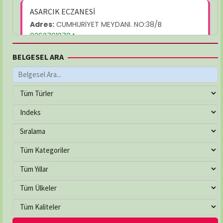
ASARCIK ECZANESİ
Adres:
CUMHURİYET MEYDANI. NO:38/B
03627912784
BELGESEL ARA
AYŞEGÜL ECZANESİ
Adres:
MEVLANA MAH. YUKARIBAKIRPINARI SOK.
NO:21/C
03625026232
ÇAKIRLAR ECZANESİ
Adres:
YALI MAH. ATATÜRK BULVARI NO:263/B
03624577799
ÇEVRE ECZANESİ
Adres:
Çiftlik Mahallesi, 100. Yıl Bulvarı No:225/A
İlkadım / Samsun
03622336321