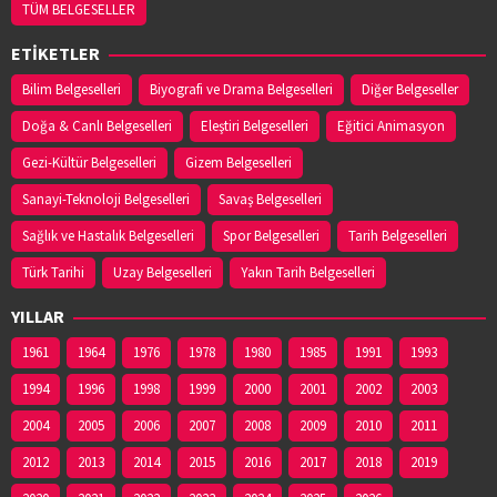
TÜM BELGESELLER
YASEMİN ECZANESİ
Adres:
EMIREFENDI MAHALLESI HASAN ÇAKIN
ETİKETLER
CADDESI NO:14/B
03625443111
Bilim Belgeselleri
Biyografi ve Drama Belgeselleri
Diğer Belgeseller
Doğa & Canlı Belgeselleri
Eleştiri Belgeselleri
Eğitici Animasyon
YENİ HAVZA ECZANESİ
Gezi-Kültür Belgeselleri
Gizem Belgeselleri
Adres:
İCADİYE MAH. KAZIMPAŞA CAD. NO:48/1
Sanayi-Teknoloji Belgeselleri
Savaş Belgeselleri
03627141953
Sağlık ve Hastalık Belgeselleri
Spor Belgeselleri
Tarih Belgeselleri
Türk Tarihi
Uzay Belgeselleri
Yakın Tarih Belgeselleri
YİĞİT ECZANESİ
Adres:
Eyüp Sultan Mahallesi, Şeyh Şamil Sokak
YILLAR
No:1AA Ayvacık / Samsun
1961
03628132140
1964
1976
1978
1980
1985
1991
1993
1994
1996
1998
1999
2000
2001
2002
2003
2004
2005
2006
2007
2008
2009
2010
2011
2012
2013
2014
2015
2016
2017
2018
2019