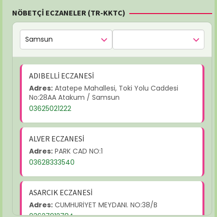
NÖBETÇİ ECZANELER (TR-KKTC)
ADIBELLİ ECZANESİ
Adres:
Atatepe Mahallesi, Toki Yolu Caddesi
No:28AA Atakum / Samsun
03625021222
ALVER ECZANESİ
Adres:
PARK CAD NO:1
03628333540
ASARCIK ECZANESİ
Adres:
CUMHURİYET MEYDANI. NO:38/B
03627912784