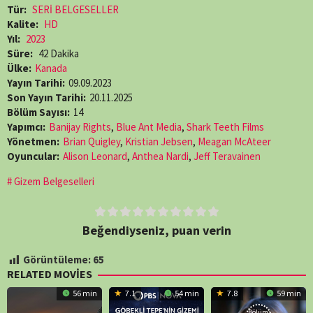
Tür:
SERİ BELGESELLER
Kalite:
HD
Yıl:
2023
Süre:
42 Dakika
Ülke:
Kanada
Yayın Tarihi:
09.09.2023
Son Yayın Tarihi:
20.11.2025
Bölüm Sayısı:
14
Yapımcı:
Banijay Rights
,
Blue Ant Media
,
Shark Teeth Films
Yönetmen:
Brian Quigley
,
Kristian Jebsen
,
Meagan McAteer
Oyuncular:
Alison Leonard
,
Anthea Nardi
,
Jeff Teravainen
Gizem Belgeselleri
Beğendiyseniz, puan verin
Görüntüleme:
65
RELATED MOVIES
56 min
7.1
54 min
7.8
59 min
Bölüm: