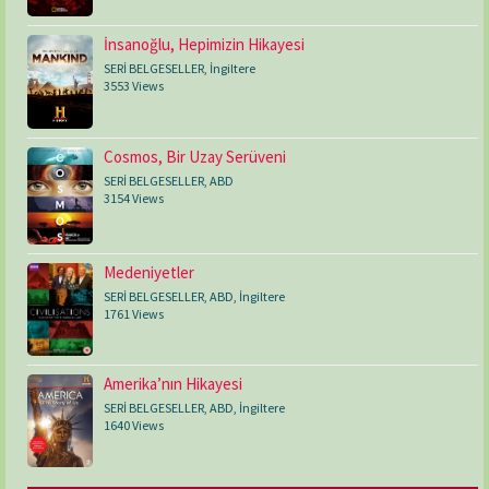
İnsanoğlu, Hepimizin Hikayesi
SERİ BELGESELLER
,
İngiltere
3553 Views
Cosmos, Bir Uzay Serüveni
SERİ BELGESELLER
,
ABD
3154 Views
Medeniyetler
SERİ BELGESELLER
,
ABD
,
İngiltere
1761 Views
Amerika’nın Hikayesi
SERİ BELGESELLER
,
ABD
,
İngiltere
1640 Views