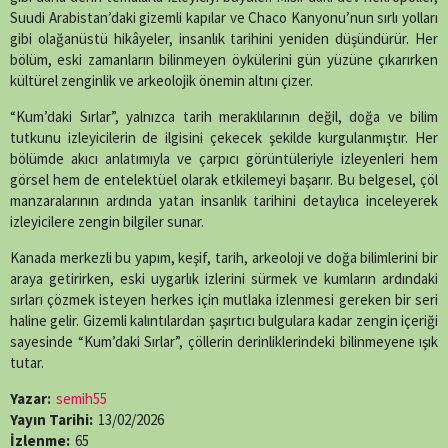
Suudi Arabistan’daki gizemli kapılar ve Chaco Kanyonu’nun sırlı yolları
gibi olağanüstü hikâyeler, insanlık tarihini yeniden düşündürür. Her
bölüm, eski zamanların bilinmeyen öykülerini gün yüzüne çıkarırken
kültürel zenginlik ve arkeolojik önemin altını çizer.
“Kum’daki Sırlar”, yalnızca tarih meraklılarının değil, doğa ve bilim
tutkunu izleyicilerin de ilgisini çekecek şekilde kurgulanmıştır. Her
bölümde akıcı anlatımıyla ve çarpıcı görüntüleriyle izleyenleri hem
görsel hem de entelektüel olarak etkilemeyi başarır. Bu belgesel, çöl
manzaralarının ardında yatan insanlık tarihini detaylıca inceleyerek
izleyicilere zengin bilgiler sunar.
Kanada merkezli bu yapım, keşif, tarih, arkeoloji ve doğa bilimlerini bir
araya getirirken, eski uygarlık izlerini sürmek ve kumların ardındaki
sırları çözmek isteyen herkes için mutlaka izlenmesi gereken bir seri
haline gelir. Gizemli kalıntılardan şaşırtıcı bulgulara kadar zengin içeriği
sayesinde “Kum’daki Sırlar”, çöllerin derinliklerindeki bilinmeyene ışık
tutar.
Yazar:
semih55
Yayın Tarihi:
13/02/2026
İzlenme:
65