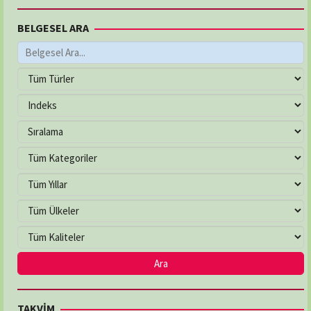
BELGESEL ARA
AYŞEGÜL ECZANESİ
Adres:
MEVLANA MAH. YUKARIBAKIRPINARI SOK.
NO:21/C
03625026232
ÇAKIRLAR ECZANESİ
Adres:
YALI MAH. ATATÜRK BULVARI NO:263/B
03624577799
ÇEVRE ECZANESİ
Adres:
Çiftlik Mahallesi, 100. Yıl Bulvarı No:225/A
İlkadım / Samsun
03622336321
DENİZ ECZANESİ
TAKVİM