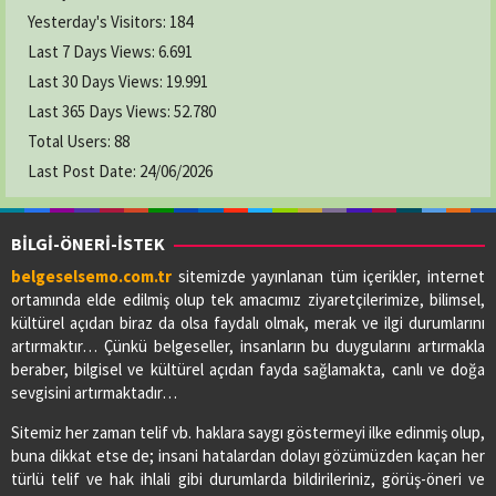
GAMZE ECZANESİ
Yesterday's Visitors:
184
Adres:
YENİ CAMİ MAH. LİSE CAD. NO:64/A
Last 7 Days Views:
6.691
03626222619
Last 30 Days Views:
19.991
Last 365 Days Views:
52.780
Total Users:
KAVAK ECZANESİ
88
Adres:
19 MAYIS MAH. ADNAN MENDERES CAD.
Last Post Date:
24/06/2026
NO:73/A
03627412412
BİLGİ-ÖNERİ-İSTEK
belgeselsemo.com.tr
sitemizde yayınlanan tüm içerikler, internet
LADİK ELİF ECZANESİ
ortamında elde edilmiş olup tek amacımız ziyaretçilerimize, bilimsel,
Adres:
BAHŞİ MAH.GAZİ CAD.NO:56/A
kültürel açıdan biraz da olsa faydalı olmak, merak ve ilgi durumlarını
03627713091
artırmaktır… Çünkü belgeseller, insanların bu duygularını artırmakla
beraber, bilgisel ve kültürel açıdan fayda sağlamakta, canlı ve doğa
sevgisini artırmaktadır…
PİAZZA ECZANESİ
Sitemiz her zaman telif vb. haklara saygı göstermeyi ilke edinmiş olup,
Adres:
YENİ MAH. ÇARŞAMBA CAD. NO:52
buna dikkat etse de; insani hatalardan dolayı gözümüzden kaçan her
03622901605
türlü telif ve hak ihlali gibi durumlarda bildirileriniz, görüş-öneri ve