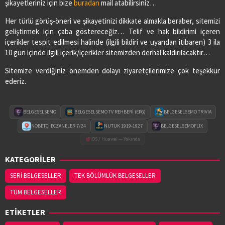
şikayetleriniz için bize
buradan
mail atabilirsiniz…
SAĞLIK ECZANESİ
Her türlü görüş-öneri ve şikayetinizi dikkate almakla beraber, sitemizi
Adres:
CUMHURİYET MAH.1.ZİRAAT SOKAK NO:17/B
geliştirmek için çaba göstereceğiz… Telif ve hak bildirimi içeren
03626474078
içerikler tespit edilmesi halinde (ilgili bildiri ve uyarıdan itibaren) 3 ila
10 gün içinde ilgili içerik/içerikler sitemizden derhal kaldırılacaktır…
Sitemize verdiğiniz önemden dolayı ziyaretçilerimize çok teşekkür
SEDA ECZANESİ
ederiz.
Adres:
ORTA MAH. MUSA KÜÇÜKKURT CAD. NO:2/A
03628213333
BELGESELSEMO
BELGESELSEMO TV REHBERİ (EPG)
BELGESELSEMO TRIVIA
VURAL ECZANESİ
NÖBETÇİ ECZANELER 7/24
NUTUK 1919-1927
BELGESELSEMOFLIX
Adres:
19 MAYIS MAH. HACI ALİ EKİNCİ BULVARI
iOS / Huawei — Yakında
NO:4/C
KATEGORİLER
03622560360
SERİ BELGESELLER
TEK BÖLÜMLÜK BELGESELLER
TÜM BELGESELLER
YASEMİN ECZANESİ
Adres:
EMIREFENDI MAHALLESI HASAN ÇAKIN
ETİKETLER
CADDESI NO:14/B