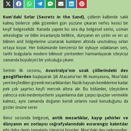
parts/content-
Share
Share
Share
Share
Share
Share
Share
Share
single-tv.php
on
on
on
on
on
on
on
on
on
line
88
X
Facebook
WhatsApp
Telegram
SMS
Email
LinkedIn
Pinterest
Kum’daki Sırlar (Secrets in the Sand)
, çöllerin kalbinde saklı
(Twitter)
kalmış binlerce yıllık gizemleri gün yüzüne çıkaran nefes kesici bir
keşif belgeselidir. Kanada yapımı bu sıra dışı belgesel serisi, uzman
arkeologlar ve bilim insanlarıyla birlikte, dünyanın en çetin ve en az
bilinen arid bölgelerine uzanarak kumların altında unutulmuş sırları
ortaya koyar. Her bölümünde benzersiz bir öyküye odaklanan seri,
tarihi bulgularla modern bilimsel yöntemleri harmanlayarak izleyiciyi
zamanda büyüleyici bir yolculuğa çıkarır.
Serinin ilk sezonu,
Avustralya’nın uzak çöllerindeki dev
geogliflerden
başlayarak Şili Atacama’nın 96 mumyasına, Mısır’daki
yeni keşfedilen gizemli mezarlıklardan Nazik hayvan kemiklerine kadar
pek çok şaşırtıcı keşfi mercek altına alır. Bu bölümler, izleyicilere
yalnızca eski medeniyetlerin yaşamlarına dair çarpıcı ipuçları vermekle
kalmaz, aynı zamanda doğanın kendi sırlarını nasıl koruduğunu da
gözler önüne serer.
İkinci sezonda belgesel,
antik mezarlıklar, kayıp şehirler ve
dünyanın en zorlayıcı coğrafyalarındaki esrarengiz kalıntılar
gibi daha derin temalarla izleyiciyi büyüler. Mısır’daki dev nekropoller,