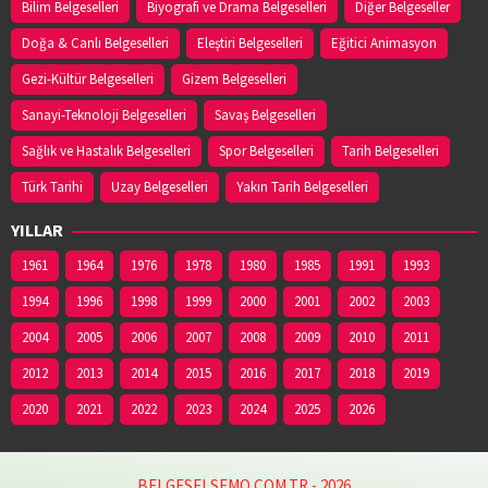
03625443111
Bilim Belgeselleri
Biyografi ve Drama Belgeselleri
Diğer Belgeseller
Doğa & Canlı Belgeselleri
Eleştiri Belgeselleri
Eğitici Animasyon
YENİ HAVZA ECZANESİ
Gezi-Kültür Belgeselleri
Gizem Belgeselleri
Adres:
İCADİYE MAH. KAZIMPAŞA CAD. NO:48/1
Sanayi-Teknoloji Belgeselleri
Savaş Belgeselleri
03627141953
Sağlık ve Hastalık Belgeselleri
Spor Belgeselleri
Tarih Belgeselleri
Türk Tarihi
Uzay Belgeselleri
Yakın Tarih Belgeselleri
YİĞİT ECZANESİ
Adres:
Eyüp Sultan Mahallesi, Şeyh Şamil Sokak
YILLAR
No:1AA Ayvacık / Samsun
1961
03628132140
1964
1976
1978
1980
1985
1991
1993
1994
1996
1998
1999
2000
2001
2002
2003
2004
2005
2006
2007
2008
2009
2010
2011
2012
2013
2014
2015
2016
2017
2018
2019
2020
2021
2022
2023
2024
2025
2026
BELGESELSEMO.COM.TR - 2026