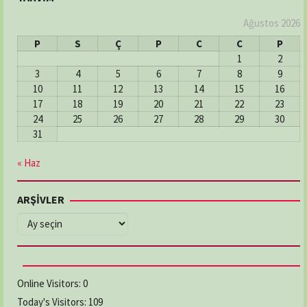
Adres:
MERKEZ MAH: ŞEHİT HAKKI BATI SOK: NO:2/A
03626112246
Ağustos 2026
P
S
Ç
P
C
C
P
1
2
DERECİK ECZANESİ
3
4
5
6
7
8
9
Adres:
Derecik Mahallesi 23 Nısan Caddesi No:82
10
11
12
13
14
15
16
Atakum / Samsun
17
18
19
20
21
22
23
03624655074
24
25
26
27
28
29
30
31
DOKUZ EYLÜL ECZANESİ
« Haz
Adres:
İlyasköy Mahallesi, Aziziye Caddesi,
No:205/A İlkadım / Samsun
ARŞİVLER
03622368481
ARŞİVLER
ELMAS ECZANESİ
Adres:
CUMHURİYET MAH. KEMER CAD. NO:5/2
03628769294
Online Visitors:
0
Today's Visitors:
109