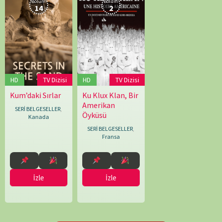
Bölüm:
Bölüm:
14
2
HD
TV Dizisi
HD
TV Dizisi
Ku Klux Klan, Bir
Kum’daki Sırlar
06.10.2020
David
09.09.2023
Brian
Amerikan
Korn
Quigley
,
SERİ BELGESELLER
,
Öyküsü
Brzoza
Kristian
Kanada
Jebsen
,
SERİ BELGESELLER
,
Meagan
Fransa
McAteer
İzle
İzle