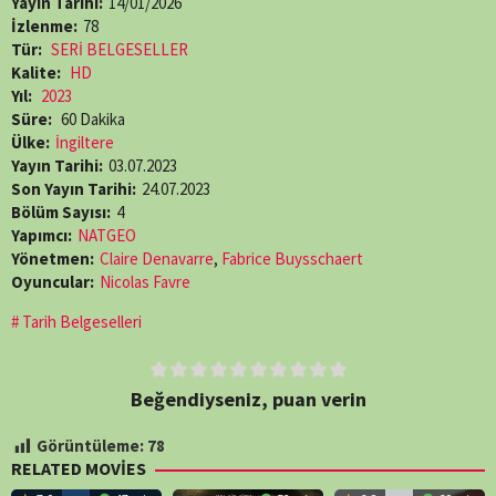
Yayın Tarihi:
14/01/2026
İzlenme:
78
Tür:
SERİ BELGESELLER
Kalite:
HD
Yıl:
2023
Süre:
60 Dakika
Ülke:
İngiltere
Yayın Tarihi:
03.07.2023
Son Yayın Tarihi:
24.07.2023
Bölüm Sayısı:
4
Yapımcı:
NATGEO
Yönetmen:
Claire Denavarre
,
Fabrice Buysschaert
Oyuncular:
Nicolas Favre
Tarih Belgeselleri
Beğendiyseniz, puan verin
Görüntüleme:
78
RELATED MOVIES