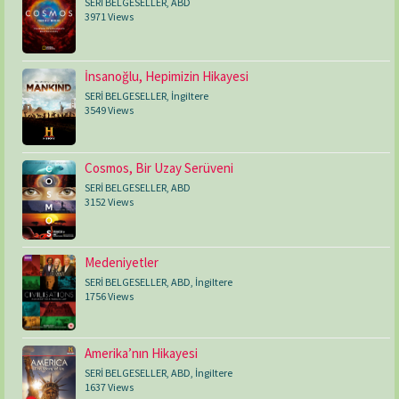
SERİ BELGESELLER
,
ABD
3971 Views
İnsanoğlu, Hepimizin Hikayesi
SERİ BELGESELLER
,
İngiltere
3549 Views
Cosmos, Bir Uzay Serüveni
SERİ BELGESELLER
,
ABD
3152 Views
Medeniyetler
SERİ BELGESELLER
,
ABD
,
İngiltere
1756 Views
Amerika’nın Hikayesi
SERİ BELGESELLER
,
ABD
,
İngiltere
1637 Views