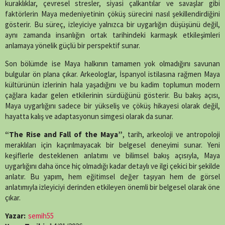
kuraklıklar, çevresel stresler, siyasi çalkantılar ve savaşlar gibi
faktörlerin Maya medeniyetinin çöküş sürecini nasıl şekillendirdiğini
gösterir. Bu süreç, izleyiciye yalnızca bir uygarlığın düşüşünü değil,
aynı zamanda insanlığın ortak tarihindeki karmaşık etkileşimleri
anlamaya yönelik güçlü bir perspektif sunar.
Son bölümde ise Maya halkının tamamen yok olmadığını savunan
bulgular ön plana çıkar. Arkeologlar, İspanyol istilasına rağmen Maya
kültürünün izlerinin hala yaşadığını ve bu kadim toplumun modern
çağlara kadar gelen etkilerinin sürdüğünü gösterir. Bu bakış açısı,
Maya uygarlığını sadece bir yükseliş ve çöküş hikayesi olarak değil,
hayatta kalış ve adaptasyonun simgesi olarak da sunar.
“The Rise and Fall of the Maya”
, tarih, arkeoloji ve antropoloji
meraklıları için kaçırılmayacak bir belgesel deneyimi sunar. Yeni
keşiflerle desteklenen anlatımı ve bilimsel bakış açısıyla, Maya
uygarlığını daha önce hiç olmadığı kadar detaylı ve ilgi çekici bir şekilde
anlatır. Bu yapım, hem eğitimsel değer taşıyan hem de görsel
anlatımıyla izleyiciyi derinden etkileyen önemli bir belgesel olarak öne
çıkar.
Yazar:
semih55