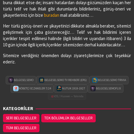
buna dikkat etse de; insani hatalardan dolayı gözümüzden kaçan her
türlü telif ve hak ihlali gibi durumlarda bildirileriniz, görüş-öneri ve
şikayetleriniz için bize
buradan
mail atabilirsiniz…
Her türlü görüş-öneri ve şikayetinizi dikkate almakla beraber, sitemizi
geliştirmek için çaba göstereceğiz… Telif ve hak bildirimi içeren
içerikler tespit edilmesi halinde (ilgili bildiri ve uyarıdan itibaren) 3 ila
10 gün içinde ilgili içerik/içerikler sitemizden derhal kaldırılacaktır…
Sitemize verdiğiniz önemden dolayı ziyaretçilerimize çok teşekkür
ederiz.
BELGESELSEMO
BELGESELSEMO TV REHBERİ (EPG)
BELGESELSEMO TRIVIA
NÖBETÇİ ECZANELER 7/24
NUTUK 1919-1927
BELGESELSEMOFLIX
iOS / Huawei — Yakında
KATEGORİLER
SERİ BELGESELLER
TEK BÖLÜMLÜK BELGESELLER
TÜM BELGESELLER