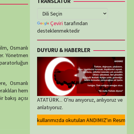
lenmektedir
U & HABERLER
... O'nu anıyoruz, anlıyoruz ve
oruz.
okutulan ANDIMIZ'ın Resmi olarak kaldırılması ve Devlet madalyalarındak
ORİLER
ORİLER
K İZLENENLER