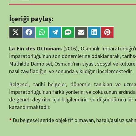
Share
Share
Share
Share
Share
Share
Share
Share
on
on
on
on
on
on
on
on
X
Facebook
WhatsApp
Telegram
SMS
Email
LinkedIn
Pinterest
La Fin des Ottomans
(2016), Osmanlı İmparatorluğu'nun çöküşünü 
(Twitter)
İmparatorluğu'nun son dönemlerine odaklanarak, tarihsel olayları ve
Mathilde Damoisel, Osmanlı'nın siyasi, sosyal ve kültürel yapısında
nasıl zayıfladığını ve sonunda yıkıldığını incelemektedir.
Belgesel, tarihi belgeler, dönemin tanıkları ve uzman görüşleriyl
İmparatorluğu'nun farklı yönlerini ve çöküşünün ardındaki dinamikler
de genel izleyiciler için bilgilendirici ve düşündürücü bir deneyim s
kazandırmaktadır.
*
Bu belgesel seride objektif olmayan, hatalı/asılsız sahneler videod
Yazar:
semih55
Yayın Tarihi:
28/10/2024
İzlenme:
153
Tür:
SERİ BELGESELLER
Yıl:
2016
Süre:
51 Dakika