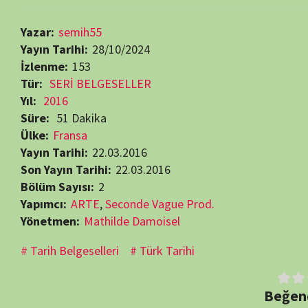
Ülke:
Fransa
Yayın Tarihi:
22.03.2016
Son Yayın Tarihi:
22.03.2016
Bölüm Sayısı:
2
Yapımcı:
ARTE
,
Seconde Vague Prod.
Yönetmen:
Mathilde Damoisel
Tarih Belgeselleri
Türk Tarihi
Beğendiyseniz, 
Görüntüleme:
153
RELATED MOVIES
7.0
47 min
52 min
6.8
Bölüm:
Bölüm:
5
3