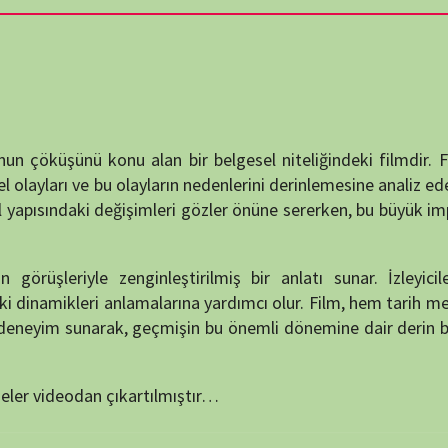
destek
konu alan bir belgesel niteliğindeki filmdir. Film, Osmanlı
DUYUR
 bu olayların nedenlerini derinlemesine analiz eder. Yönetmen
ki değişimleri gözler önüne sererken, bu büyük imparatorluğun
e zenginleştirilmiş bir anlatı sunar. İzleyicilere, Osmanlı
i anlamalarına yardımcı olur. Film, hem tarih meraklıları hem
unarak, geçmişin bu önemli dönemine dair derin bir bakış açısı
ATATÜRK
anlatıy
an çıkartılmıştır…
Okullarımızda 
KATEG
KATEG
EN ÇO