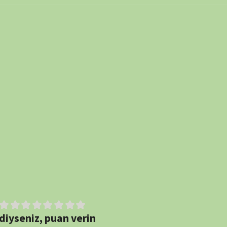
puan verin
60 min
7.1
54 min
44 min
Bölüm:
4