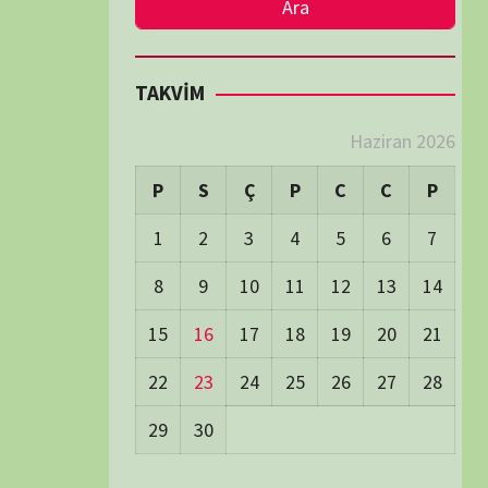
LER
Visitors:
0
 Visitors:
43
ay's Visitors:
54
Days Views:
1.717
0 Days Views:
5.968
65 Days Views:
40.086
Users:
79
ost Date:
24/06/2026
TÜM BELGESELLER