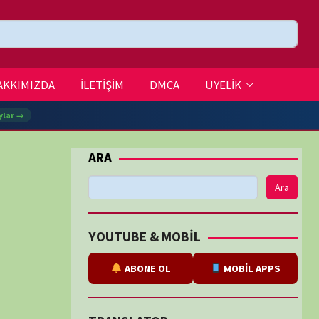
DMCA
ÜYELİK
Ara
BE & MOBİL
ABONE OL
MOBİL APPS
SLATOR
eviri
tarafından