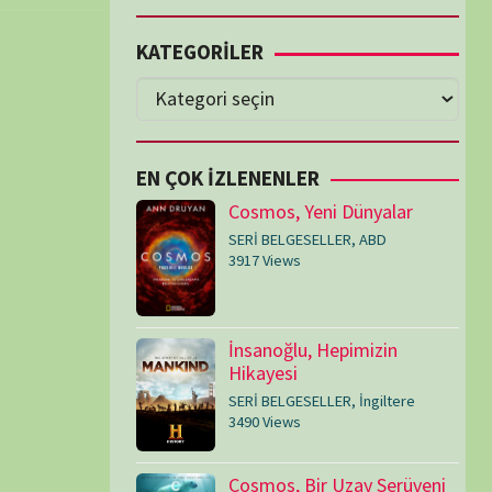
Cosmos, Yeni Dünyalar
SERİ BELGESELLER
,
ABD
3917 Views
İnsanoğlu, Hepimizin
Hikayesi
SERİ BELGESELLER
,
İngiltere
3490 Views
Cosmos, Bir Uzay Serüveni
SERİ BELGESELLER
,
ABD
3073 Views
Medeniyetler
SERİ BELGESELLER
,
ABD
,
İngiltere
1714 Views
Amerika’nın Hikayesi