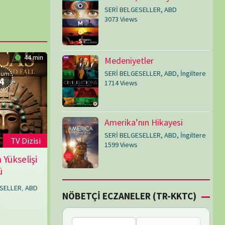
SERİ BELGESELLER
,
ABD
,
İngiltere
1599 Views
Çİ ECZANELER (TR-KKTC)
Bu bölgede nöbetçi
eczane bulunamadı.