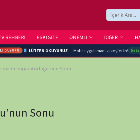
ESKİ SİTE
ÖNEMLİ
DİĞER
HAKKIMIZDA
İLETİŞİM
LÜTFEN OKUYUNUZ
— Mobil uygulamamızı keşfedin!
Detaylar →
ratorluğu'nun Sonu
ARA
YOUTU
 Sonu
TRAN
Ç