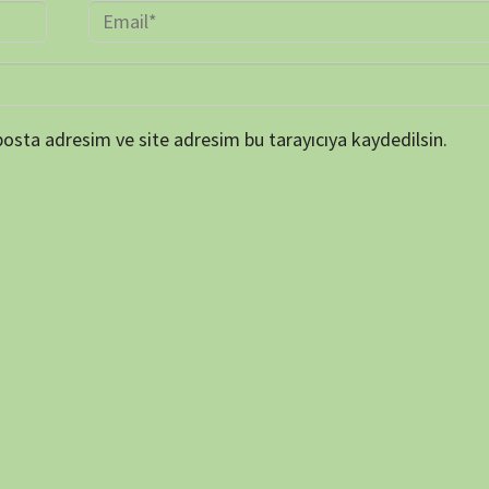
TAKVİ
P
1
8
15
22
29
« Mar
ARŞİV