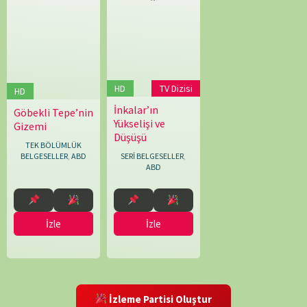
HD
TV Dizisi
HD
İnkalar’ın
14.12.2025
Thibaud
Göbekli Tepe’nin
25.02.2026
Simon
Yükselişi ve
Marchand
Gizemi
Rawles
Düşüşü
TEK BÖLÜMLÜK
SERİ BELGESELLER
,
BELGESELLER
,
ABD
ABD
İzle
İzle
İzleme Partisi Oluştur