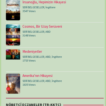
İnsanoğlu, Hepimizin Hikayesi
SERİ BELGESELLER
,
İngiltere
3547 Views
Cosmos, Bir Uzay Serüveni
SERİ BELGESELLER
,
ABD
3148 Views
Medeniyetler
SERİ BELGESELLER
,
ABD
,
İngiltere
1753 Views
Amerika’nın Hikayesi
SERİ BELGESELLER
,
ABD
,
İngiltere
1635 Views
NÖBETÇİ ECZANELER (TR-KKTC)