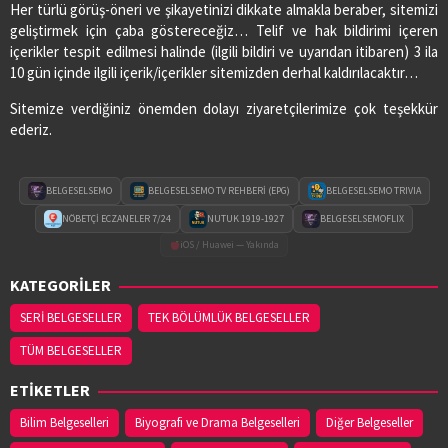
Her türlü görüş-öneri ve şikayetinizi dikkate almakla beraber, sitemizi
geliştirmek için çaba göstereceğiz… Telif ve hak bildirimi içeren
içerikler tespit edilmesi halinde (ilgili bildiri ve uyarıdan itibaren) 3 ila
10 gün içinde ilgili içerik/içerikler sitemizden derhal kaldırılacaktır…
Sitemize verdiğiniz önemden dolayı ziyaretçilerimize çok teşekkür
ederiz.
BELGESELSEMO
BELGESELSEMO TV REHBERİ (EPG)
BELGESELSEMO TRIVIA
NÖBETÇİ ECZANELER 7/24
NUTUK 1919-1927
BELGESELSEMOFLIX
iOS / Huawei — Yakında
KATEGORİLER
SERİ BELGESELLER
TEK BÖLÜMLÜK BELGESELLER
TÜM BELGESELLER
ETİKETLER
Bilim Belgeselleri
Biyografi ve Drama Belgeselleri
Diğer Belgeseller