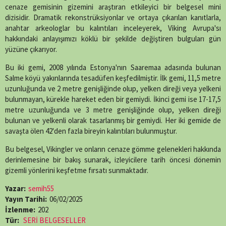
(Twitter)
cenaze gemisinin gizemini araştıran etkileyici bir belgesel mini
dizisidir. Dramatik rekonstrüksiyonlar ve ortaya çıkarılan kanıtlarla,
anahtar arkeologlar bu kalıntıları inceleyerek, Viking Avrupa'sı
hakkındaki anlayışımızı köklü bir şekilde değiştiren bulguları gün
yüzüne çıkarıyor.
Bu iki gemi, 2008 yılında Estonya'nın Saaremaa adasında bulunan
Salme köyü yakınlarında tesadüfen keşfedilmiştir. İlk gemi, 11,5 metre
uzunluğunda ve 2 metre genişliğinde olup, yelken direği veya yelkeni
bulunmayan, kürekle hareket eden bir gemiydi. İkinci gemi ise 17-17,5
metre uzunluğunda ve 3 metre genişliğinde olup, yelken direği
bulunan ve yelkenli olarak tasarlanmış bir gemiydi. Her iki gemide de
savaşta ölen 42'den fazla bireyin kalıntıları bulunmuştur.
Bu belgesel, Vikingler ve onların cenaze gömme gelenekleri hakkında
derinlemesine bir bakış sunarak, izleyicilere tarih öncesi dönemin
gizemli yönlerini keşfetme fırsatı sunmaktadır.
Yazar:
semih55
Yayın Tarihi:
06/02/2025
İzlenme:
202
Tür:
SERİ BELGESELLER