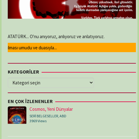
ATATÜRK... O'nu anıyoruz, anlıyoruz ve anlatıyoruz.
ulması umudu ve duasıyla...
KATEGORİLER
KATEGORİLER
EN ÇOK İZLENENLER
Cosmos, Yeni Dünyalar
SERİ BELGESELLER
,
ABD
3969 Views