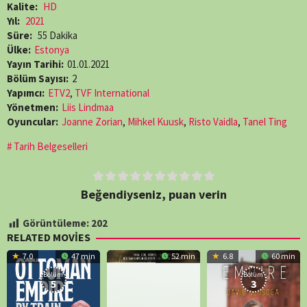
Kalite:
HD
Yıl:
2021
Süre:
55 Dakika
Ülke:
Estonya
Yayın Tarihi:
01.01.2021
Bölüm Sayısı:
2
Yapımcı:
ETV2
,
TVF International
Yönetmen:
Liis Lindmaa
Oyuncular:
Joanne Zorian
,
Mihkel Kuusk
,
Risto Vaidla
,
Tanel Ting
Tarih Belgeselleri
Beğendiyseniz, puan verin
Görüntüleme:
202
RELATED MOVIES
7.0
47 min
52 min
6.8
60 min
Bölüm:
Bölüm:
5
3