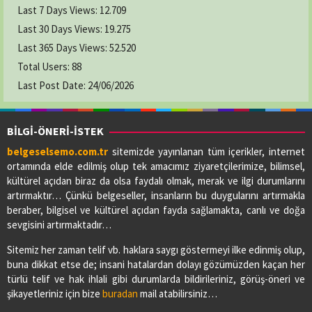
Last 7 Days Views:
12.709
Last 30 Days Views:
19.275
Last 365 Days Views:
52.520
Total Users:
88
Last Post Date:
24/06/2026
BİLGİ-ÖNERİ-İSTEK
belgeselsemo.com.tr
sitemizde yayınlanan tüm içerikler, internet
ortamında elde edilmiş olup tek amacımız ziyaretçilerimize, bilimsel,
kültürel açıdan biraz da olsa faydalı olmak, merak ve ilgi durumlarını
artırmaktır… Çünkü belgeseller, insanların bu duygularını artırmakla
beraber, bilgisel ve kültürel açıdan fayda sağlamakta, canlı ve doğa
sevgisini artırmaktadır…
Sitemiz her zaman telif vb. haklara saygı göstermeyi ilke edinmiş olup,
buna dikkat etse de; insani hatalardan dolayı gözümüzden kaçan her
türlü telif ve hak ihlali gibi durumlarda bildirileriniz, görüş-öneri ve
şikayetleriniz için bize
buradan
mail atabilirsiniz…