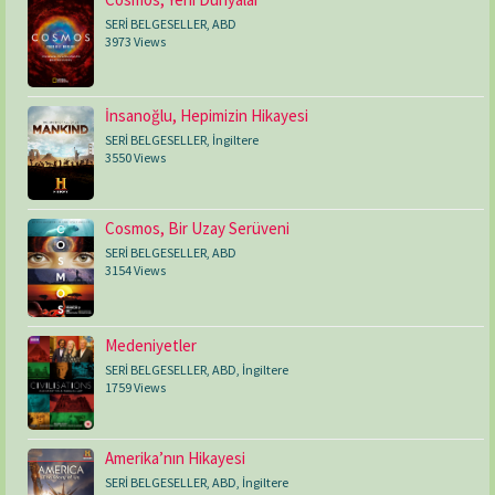
SERİ BELGESELLER
,
ABD
3973 Views
İnsanoğlu, Hepimizin Hikayesi
SERİ BELGESELLER
,
İngiltere
3550 Views
Cosmos, Bir Uzay Serüveni
SERİ BELGESELLER
,
ABD
3154 Views
Medeniyetler
SERİ BELGESELLER
,
ABD
,
İngiltere
1759 Views
Amerika’nın Hikayesi
SERİ BELGESELLER
,
ABD
,
İngiltere