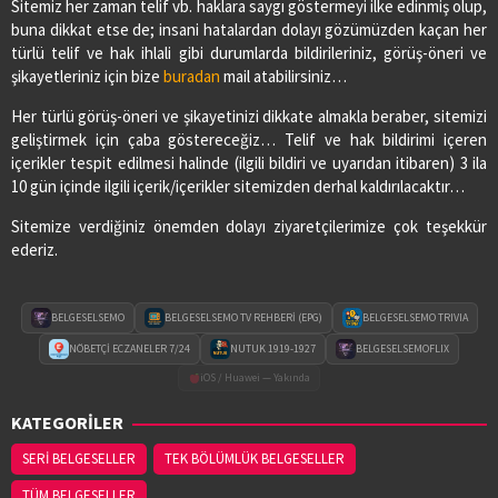
Sitemiz her zaman telif vb. haklara saygı göstermeyi ilke edinmiş olup,
buna dikkat etse de; insani hatalardan dolayı gözümüzden kaçan her
türlü telif ve hak ihlali gibi durumlarda bildirileriniz, görüş-öneri ve
şikayetleriniz için bize
buradan
mail atabilirsiniz…
Her türlü görüş-öneri ve şikayetinizi dikkate almakla beraber, sitemizi
geliştirmek için çaba göstereceğiz… Telif ve hak bildirimi içeren
içerikler tespit edilmesi halinde (ilgili bildiri ve uyarıdan itibaren) 3 ila
10 gün içinde ilgili içerik/içerikler sitemizden derhal kaldırılacaktır…
Sitemize verdiğiniz önemden dolayı ziyaretçilerimize çok teşekkür
ederiz.
BELGESELSEMO
BELGESELSEMO TV REHBERİ (EPG)
BELGESELSEMO TRIVIA
NÖBETÇİ ECZANELER 7/24
NUTUK 1919-1927
BELGESELSEMOFLIX
iOS / Huawei — Yakında
KATEGORİLER
SERİ BELGESELLER
TEK BÖLÜMLÜK BELGESELLER
TÜM BELGESELLER