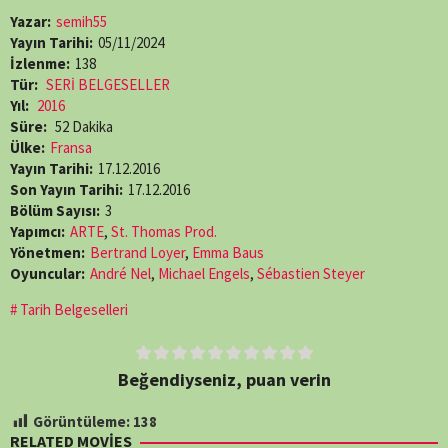
Yazar:
semih55
Yayın Tarihi:
05/11/2024
İzlenme:
138
Tür:
SERİ BELGESELLER
Yıl:
2016
Süre:
52 Dakika
Ülke:
Fransa
Yayın Tarihi:
17.12.2016
Son Yayın Tarihi:
17.12.2016
Bölüm Sayısı:
3
Yapımcı:
ARTE
,
St. Thomas Prod.
Yönetmen:
Bertrand Loyer
,
Emma Baus
Oyuncular:
André Nel
,
Michael Engels
,
Sébastien Steyer
Tarih Belgeselleri
Beğendiyseniz, puan verin
Görüntüleme:
138
RELATED MOVIES