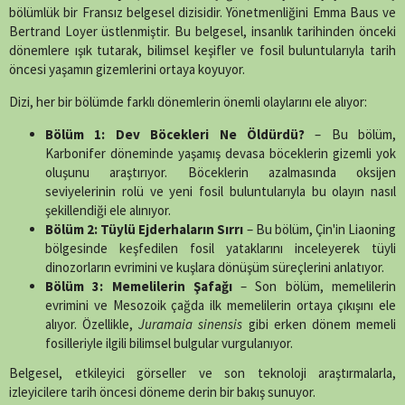
(Twitter)
bölümlük bir Fransız belgesel dizisidir. Yönetmenliğini Emma Baus ve
Bertrand Loyer üstlenmiştir. Bu belgesel, insanlık tarihinden önceki
dönemlere ışık tutarak, bilimsel keşifler ve fosil buluntularıyla tarih
öncesi yaşamın gizemlerini ortaya koyuyor.
Dizi, her bir bölümde farklı dönemlerin önemli olaylarını ele alıyor:
Bölüm 1: Dev Böcekleri Ne Öldürdü?
– Bu bölüm,
Karbonifer döneminde yaşamış devasa böceklerin gizemli yok
oluşunu araştırıyor. Böceklerin azalmasında oksijen
seviyelerinin rolü ve yeni fosil buluntularıyla bu olayın nasıl
şekillendiği ele alınıyor.
Bölüm 2: Tüylü Ejderhaların Sırrı
– Bu bölüm, Çin'in Liaoning
bölgesinde keşfedilen fosil yataklarını inceleyerek tüyli
dinozorların evrimini ve kuşlara dönüşüm süreçlerini anlatıyor.
Bölüm 3: Memelilerin Şafağı
– Son bölüm, memelilerin
evrimini ve Mesozoik çağda ilk memelilerin ortaya çıkışını ele
alıyor. Özellikle,
Juramaia sinensis
gibi erken dönem memeli
fosilleriyle ilgili bilimsel bulgular vurgulanıyor.
Belgesel, etkileyici görseller ve son teknoloji araştırmalarla,
izleyicilere tarih öncesi döneme derin bir bakış sunuyor​.