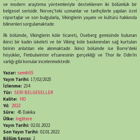
(Twitter)
ve modern araştırma yöntemleriyle desteklenen iki bölümlük bir
belgesel serisidir. Norveç'teki uzmanlar ve tarihçilerle yapılan özel
röportajlar ve son bulgularla, Vikinglerin yaşamı ve kültürü hakkında
bilinenleri sorgulamaktadır.
İlk bölümde, Vikinglerin köle ticareti, Oseberg gemisinde bulunan
ikinci bir kadın iskeleti ve bir Viking köle baskınından sağ kurtulan
birinin anlatıları ele alınmaktadır. İkinci bölümde ise Borre'deki
höyükler, Fimbulwinter efsanesinin gerçekliği ve Thor ile Odin'in
varlığı gibi konular incelenmektedir.
Yazar:
semih55
Yayın Tarihi:
17/02/2025
İzlenme:
234
Tür:
SERİ BELGESELLER
Kalite:
HD
Yıl:
2022
Süre:
45 Dakika
Ülke:
İngiltere
Yayın Tarihi:
02.01.2022
Son Yayın Tarihi:
02.01.2022
Bölüm Sayısı:
2