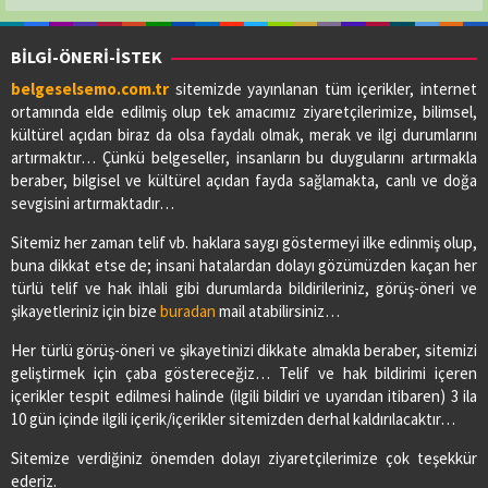
BİLGİ-ÖNERİ-İSTEK
belgeselsemo.com.tr
sitemizde yayınlanan tüm içerikler, internet
ortamında elde edilmiş olup tek amacımız ziyaretçilerimize, bilimsel,
kültürel açıdan biraz da olsa faydalı olmak, merak ve ilgi durumlarını
artırmaktır… Çünkü belgeseller, insanların bu duygularını artırmakla
beraber, bilgisel ve kültürel açıdan fayda sağlamakta, canlı ve doğa
sevgisini artırmaktadır…
Sitemiz her zaman telif vb. haklara saygı göstermeyi ilke edinmiş olup,
buna dikkat etse de; insani hatalardan dolayı gözümüzden kaçan her
türlü telif ve hak ihlali gibi durumlarda bildirileriniz, görüş-öneri ve
şikayetleriniz için bize
buradan
mail atabilirsiniz…
Her türlü görüş-öneri ve şikayetinizi dikkate almakla beraber, sitemizi
geliştirmek için çaba göstereceğiz… Telif ve hak bildirimi içeren
içerikler tespit edilmesi halinde (ilgili bildiri ve uyarıdan itibaren) 3 ila
10 gün içinde ilgili içerik/içerikler sitemizden derhal kaldırılacaktır…
Sitemize verdiğiniz önemden dolayı ziyaretçilerimize çok teşekkür
ederiz.