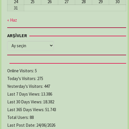
24
25
26
27
28
29
30
31
« Haz
ARŞİVLER
ARŞİVLER
Online Visitors:
5
Today's Visitors:
275
Yesterday's Visitors:
447
Last 7 Days Views:
13.386
Last 30 Days Views:
18.382
Last 365 Days Views:
51.743
Total Users:
88
Last Post Date:
24/06/2026