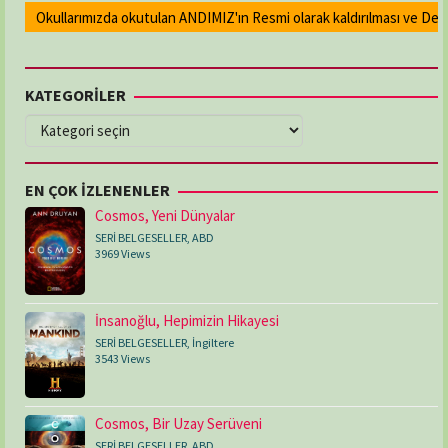
Okullarımızda okutulan ANDIMIZ'ın Resmi olarak kaldırılması ve Devlet 
KATEGORİLER
KATEGORİLER
EN ÇOK İZLENENLER
Cosmos, Yeni Dünyalar
SERİ BELGESELLER
,
ABD
3969 Views
İnsanoğlu, Hepimizin Hikayesi
SERİ BELGESELLER
,
İngiltere
3543 Views
Cosmos, Bir Uzay Serüveni
SERİ BELGESELLER
,
ABD