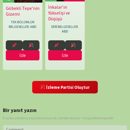
İnkalar’ın
14.12.2025
Thibaud
Göbekli Tepe’nin
25.02.2026
Simon
Yükselişi ve
Marchand
Gizemi
Rawles
Düşüşü
TEK BÖLÜMLÜK
SERİ BELGESELLER
,
BELGESELLER
,
ABD
ABD
İzle
İzle
İzleme Partisi Oluştur
Bir yanıt yazın
E-posta adresiniz yayınlanmayacak.
Gerekli alanlar
*
ile işaretlenmişlerdir