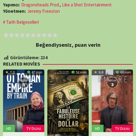
Yapımcı:
Dragonsheads Prod.
,
Like a Shot Entertainment
Yönetmen:
Jeremy Freeston
Tarih Belgeselleri
Beğendiyseniz, puan verin
Görüntüleme:
234
RELATED MOVIES
7.0
47 min
52 min
6.8
60 min
Bölüm:
Bölüm:
5
3
HD
TV Dizisi
HD
TV Dizisi