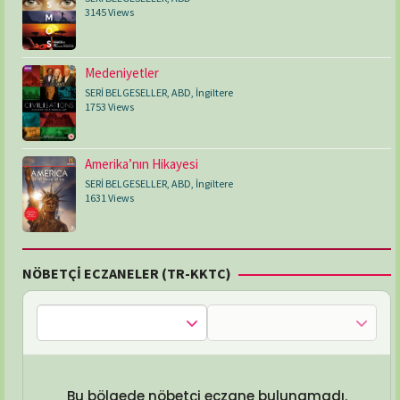
3145 Views
Medeniyetler
SERİ BELGESELLER
,
ABD
,
İngiltere
1753 Views
Amerika’nın Hikayesi
SERİ BELGESELLER
,
ABD
,
İngiltere
1631 Views
NÖBETÇİ ECZANELER (TR-KKTC)
Bu bölgede nöbetçi eczane bulunamadı.