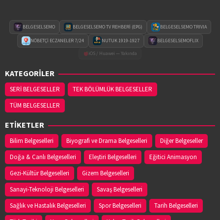
BELGESELSEMO
BELGESELSEMO TV REHBERİ (EPG)
BELGESELSEMO TRIVIA
NÖBETÇİ ECZANELER 7/24
NUTUK 1919-1927
BELGESELSEMOFLIX
iOS / Huawei — Yakında
KATEGORİLER
SERİ BELGESELLER
TEK BÖLÜMLÜK BELGESELLER
TÜM BELGESELLER
ETİKETLER
Bilim Belgeselleri
Biyografi ve Drama Belgeselleri
Diğer Belgeseller
Doğa & Canlı Belgeselleri
Eleştiri Belgeselleri
Eğitici Animasyon
Gezi-Kültür Belgeselleri
Gizem Belgeselleri
Sanayi-Teknoloji Belgeselleri
Savaş Belgeselleri
Sağlık ve Hastalık Belgeselleri
Spor Belgeselleri
Tarih Belgeselleri