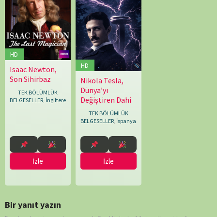
HD
HD
Isaac Newton,
12.04.2013
Renny
Son Sihirbaz
Bartlett
Nikola Tesla,
08.09.2023
Biografías
Dünya’yı
YT
TEK BÖLÜMLÜK
Değiştiren Dahi
BELGESELLER
,
İngiltere
TEK BÖLÜMLÜK
BELGESELLER
,
İspanya
İzle
İzle
Bir yanıt yazın