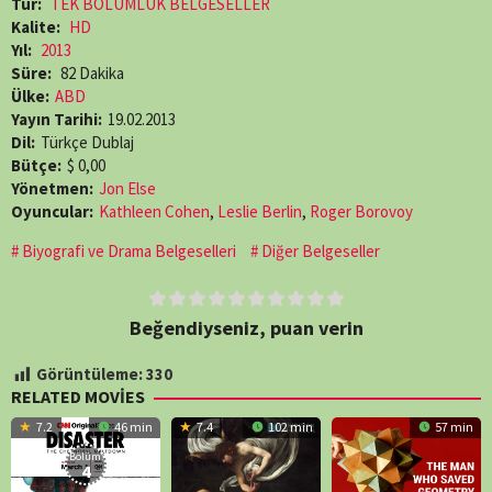
Tür:
TEK BÖLÜMLÜK BELGESELLER
Kalite:
HD
Yıl:
2013
Süre:
82 Dakika
Ülke:
ABD
Yayın Tarihi:
19.02.2013
Dil:
Türkçe Dublaj
Bütçe:
$ 0,00
Yönetmen:
Jon Else
Oyuncular:
Kathleen Cohen
,
Leslie Berlin
,
Roger Borovoy
Biyografi ve Drama Belgeselleri
Diğer Belgeseller
Beğendiyseniz, puan verin
Görüntüleme:
330
RELATED MOVIES
7.2
46 min
7.4
102 min
57 min
Bölüm:
4