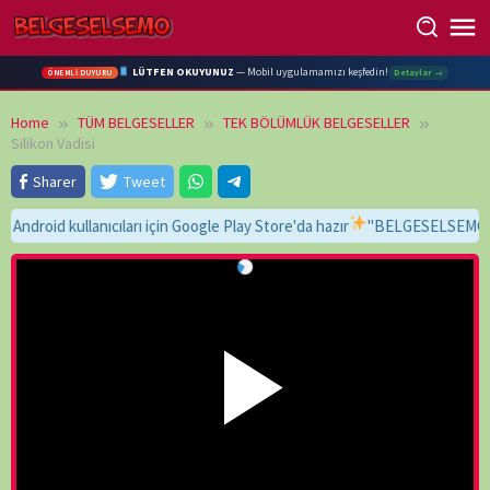
Skip
to
content
LÜTFEN OKUYUNUZ
— Mobil uygulamamızı keşfedin!
Detaylar →
ÖNEMLİ DUYURU
Home
TÜM BELGESELLER
TEK BÖLÜMLÜK BELGESELLER
Silikon Vadisi
Sharer
Tweet
id kullanıcıları için Google Play Store'da hazır
"BELGESELSEMO" yaz, b