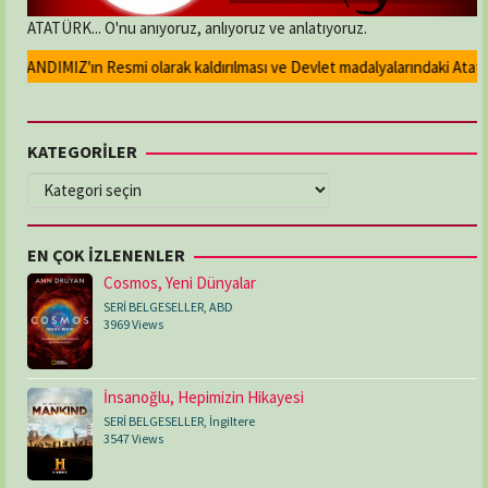
ATATÜRK... O'nu anıyoruz, anlıyoruz ve anlatıyoruz.
 ANDIMIZ'ın Resmi olarak kaldırılması ve Devlet madalyalarındaki Atatürk k
KATEGORİLER
KATEGORİLER
EN ÇOK İZLENENLER
Cosmos, Yeni Dünyalar
SERİ BELGESELLER
,
ABD
3969 Views
İnsanoğlu, Hepimizin Hikayesi
SERİ BELGESELLER
,
İngiltere
3547 Views