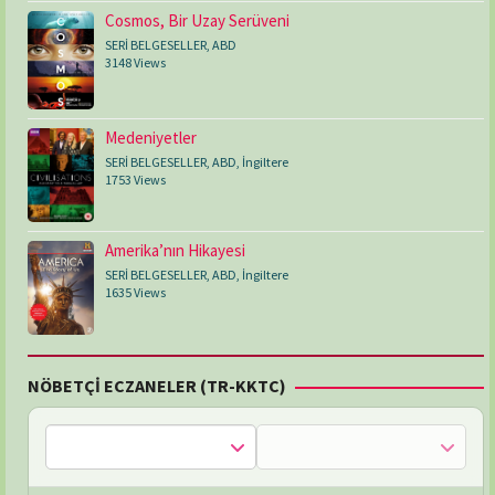
Cosmos, Bir Uzay Serüveni
SERİ BELGESELLER
,
ABD
3148 Views
Medeniyetler
SERİ BELGESELLER
,
ABD
,
İngiltere
1753 Views
Amerika’nın Hikayesi
SERİ BELGESELLER
,
ABD
,
İngiltere
1635 Views
NÖBETÇİ ECZANELER (TR-KKTC)