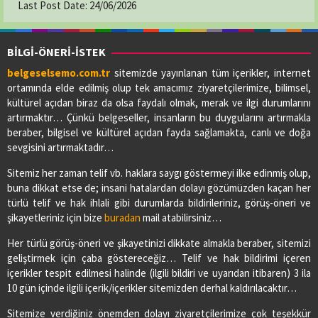
Last Post Date:
24/06/2026
BİLGİ-ÖNERİ-İSTEK
belgeselsemo.com.tr
sitemizde yayınlanan tüm içerikler, internet
ortamında elde edilmiş olup tek amacımız ziyaretçilerimize, bilimsel,
kültürel açıdan biraz da olsa faydalı olmak, merak ve ilgi durumlarını
artırmaktır… Çünkü belgeseller, insanların bu duygularını artırmakla
beraber, bilgisel ve kültürel açıdan fayda sağlamakta, canlı ve doğa
sevgisini artırmaktadır…
Sitemiz her zaman telif vb. haklara saygı göstermeyi ilke edinmiş olup,
buna dikkat etse de; insani hatalardan dolayı gözümüzden kaçan her
türlü telif ve hak ihlali gibi durumlarda bildirileriniz, görüş-öneri ve
şikayetleriniz için bize
buradan
mail atabilirsiniz…
Her türlü görüş-öneri ve şikayetinizi dikkate almakla beraber, sitemizi
geliştirmek için çaba göstereceğiz… Telif ve hak bildirimi içeren
içerikler tespit edilmesi halinde (ilgili bildiri ve uyarıdan itibaren) 3 ila
10 gün içinde ilgili içerik/içerikler sitemizden derhal kaldırılacaktır…
Sitemize verdiğiniz önemden dolayı ziyaretçilerimize çok teşekkür