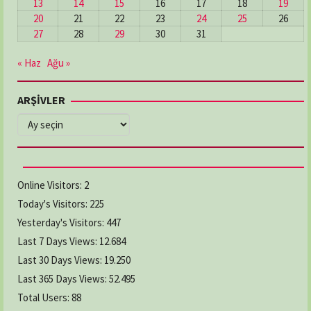
13
14
15
16
17
18
19
20
21
22
23
24
25
26
27
28
29
30
31
« Haz
Ağu »
ARŞİVLER
ARŞİVLER
Online Visitors:
2
Today's Visitors:
225
Yesterday's Visitors:
447
Last 7 Days Views:
12.684
Last 30 Days Views:
19.250
Last 365 Days Views:
52.495
Total Users:
88