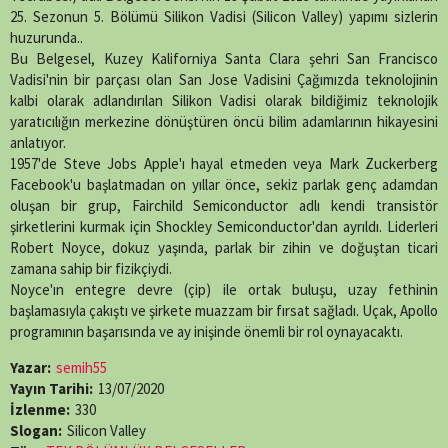
25. Sezonun 5. Bölümü Silikon Vadisi (Silicon Valley) yapımı sizlerin
huzurunda..
Bu Belgesel, Kuzey Kaliforniya Santa Clara şehri San Francisco
Vadisi'nin bir parçası olan San Jose Vadisini Çağımızda teknolojinin
kalbi olarak adlandırılan Silikon Vadisi olarak bildiğimiz teknolojik
yaratıcılığın merkezine dönüştüren öncü bilim adamlarının hikayesini
anlatıyor.
1957'de Steve Jobs Apple'ı hayal etmeden veya Mark Zuckerberg
Facebook'u başlatmadan on yıllar önce, sekiz parlak genç adamdan
oluşan bir grup, Fairchild Semiconductor adlı kendi transistör
şirketlerini kurmak için Shockley Semiconductor'dan ayrıldı. Liderleri
Robert Noyce, dokuz yaşında, parlak bir zihin ve doğuştan ticari
zamana sahip bir fizikçiydi.
Noyce'ın entegre devre (çip) ile ortak buluşu, uzay fethinin
başlamasıyla çakıştı ve şirkete muazzam bir fırsat sağladı. Uçak, Apollo
programının başarısında ve ay inişinde önemli bir rol oynayacaktı.
Yazar:
semih55
Yayın Tarihi:
13/07/2020
İzlenme:
330
Slogan:
Silicon Valley