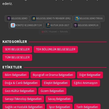
ederiz.
BELGESELSEMO
BELGESELSEMO TV REHBERİ (EPG)
BELGESELSEMO TRIVIA
NÖBETÇİ ECZANELER 7/24
NUTUK 1919-1927
BELGESELSEMOFLIX
iOS / Huawei — Yakında
KATEGORİLER
SERİ BELGESELLER
TEK BÖLÜMLÜK BELGESELLER
TÜM BELGESELLER
ETİKETLER
Bilim Belgeselleri
Biyografi ve Drama Belgeselleri
Diğer Belgeseller
Doğa & Canlı Belgeselleri
Eleştiri Belgeselleri
Eğitici Animasyon
Gezi-Kültür Belgeselleri
Gizem Belgeselleri
Sanayi-Teknoloji Belgeselleri
Savaş Belgeselleri
Sağlık ve Hastalık Belgeselleri
Spor Belgeselleri
Tarih Belgeselleri