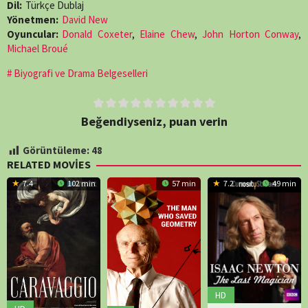
Dil:
Türkçe Dublaj
Yönetmen:
David New
Oyuncular:
Donald Coxeter
,
Elaine Chew
,
John Horton Conway
,
Michael Broué
Biyografi ve Drama Belgeselleri
Beğendiyseniz, puan verin
Görüntüleme:
48
RELATED MOVIES
7.4
102 min
57 min
7.2
49 min
HD