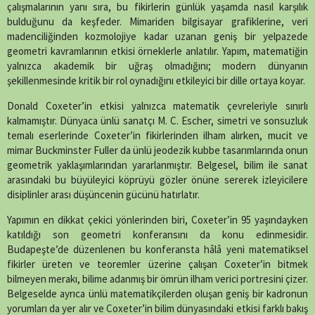
çalışmalarının yanı sıra, bu fikirlerin günlük yaşamda nasıl karşılık
bulduğunu da keşfeder. Mimariden bilgisayar grafiklerine, veri
madenciliğinden kozmolojiye kadar uzanan geniş bir yelpazede
geometri kavramlarının etkisi örneklerle anlatılır. Yapım, matematiğin
yalnızca akademik bir uğraş olmadığını; modern dünyanın
şekillenmesinde kritik bir rol oynadığını etkileyici bir dille ortaya koyar.
Donald Coxeter’in etkisi yalnızca matematik çevreleriyle sınırlı
kalmamıştır. Dünyaca ünlü sanatçı M. C. Escher, simetri ve sonsuzluk
temalı eserlerinde Coxeter’in fikirlerinden ilham alırken, mucit ve
mimar Buckminster Fuller da ünlü jeodezik kubbe tasarımlarında onun
geometrik yaklaşımlarından yararlanmıştır. Belgesel, bilim ile sanat
arasındaki bu büyüleyici köprüyü gözler önüne sererek izleyicilere
disiplinler arası düşüncenin gücünü hatırlatır.
Yapımın en dikkat çekici yönlerinden biri, Coxeter’in 95 yaşındayken
katıldığı son geometri konferansını da konu edinmesidir.
Budapeşte’de düzenlenen bu konferansta hâlâ yeni matematiksel
fikirler üreten ve teoremler üzerine çalışan Coxeter’in bitmek
bilmeyen merakı, bilime adanmış bir ömrün ilham verici portresini çizer.
Belgeselde ayrıca ünlü matematikçilerden oluşan geniş bir kadronun
yorumları da yer alır ve Coxeter’in bilim dünyasındaki etkisi farklı bakış