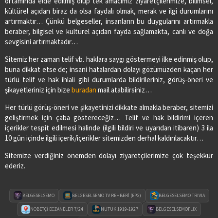
ortamında elde edilmiş olup tek amacımız ziyaretçilerimize, bilimsel,
kültürel açıdan biraz da olsa faydalı olmak, merak ve ilgi durumlarını
artırmaktır… Çünkü belgeseller, insanların bu duygularını artırmakla
beraber, bilgisel ve kültürel açıdan fayda sağlamakta, canlı ve doğa
sevgisini artırmaktadır…
Sitemiz her zaman telif vb. haklara saygı göstermeyi ilke edinmiş olup,
buna dikkat etse de; insani hatalardan dolayı gözümüzden kaçan her
türlü telif ve hak ihlali gibi durumlarda bildirileriniz, görüş-öneri ve
şikayetleriniz için bize
buradan
mail atabilirsiniz…
Her türlü görüş-öneri ve şikayetinizi dikkate almakla beraber, sitemizi
geliştirmek için çaba göstereceğiz… Telif ve hak bildirimi içeren
içerikler tespit edilmesi halinde (ilgili bildiri ve uyarıdan itibaren) 3 ila
10 gün içinde ilgili içerik/içerikler sitemizden derhal kaldırılacaktır…
Sitemize verdiğiniz önemden dolayı ziyaretçilerimize çok teşekkür
ederiz.
BELGESELSEMO
BELGESELSEMO TV REHBERİ (EPG)
BELGESELSEMO TRIVIA
NÖBETÇİ ECZANELER 7/24
NUTUK 1919-1927
BELGESELSEMOFLIX