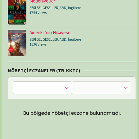
Medeniyetler
SERİ BELGESELLER
,
ABD
,
İngiltere
1754 Views
Amerika’nın Hikayesi
SERİ BELGESELLER
,
ABD
,
İngiltere
1636 Views
NÖBETÇİ ECZANELER (TR-KKTC)
Bu bölgede nöbetçi eczane bulunamadı.