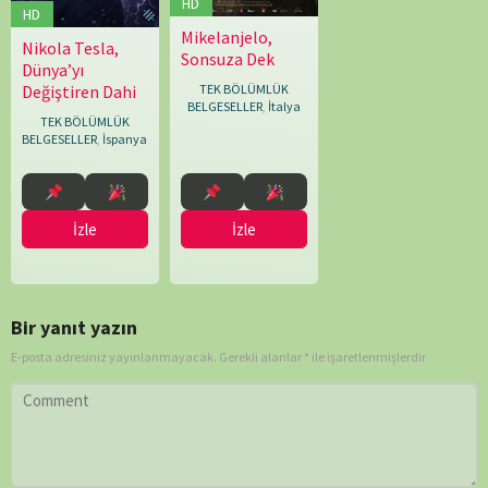
HD
HD
Mikelanjelo,
20.09.2017
Emanuele
Nikola Tesla,
08.09.2023
Biografías
Sonsuza Dek
Imbucci
Dünya’yı
YT
Değiştiren Dahi
TEK BÖLÜMLÜK
BELGESELLER
,
İtalya
TEK BÖLÜMLÜK
BELGESELLER
,
İspanya
İzle
İzle
Bir yanıt yazın
E-posta adresiniz yayınlanmayacak.
Gerekli alanlar
*
ile işaretlenmişlerdir