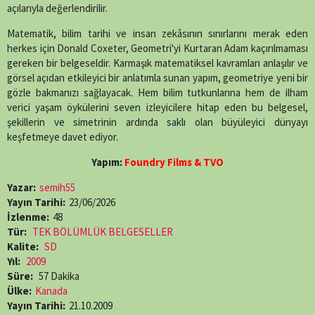
açılarıyla değerlendirilir.
Matematik, bilim tarihi ve insan zekâsının sınırlarını merak eden
herkes için Donald Coxeter, Geometri'yi Kurtaran Adam kaçırılmaması
gereken bir belgeseldir. Karmaşık matematiksel kavramları anlaşılır ve
görsel açıdan etkileyici bir anlatımla sunan yapım, geometriye yeni bir
gözle bakmanızı sağlayacak. Hem bilim tutkunlarına hem de ilham
verici yaşam öykülerini seven izleyicilere hitap eden bu belgesel,
şekillerin ve simetrinin ardında saklı olan büyüleyici dünyayı
keşfetmeye davet ediyor.
Yapım:
Foundry Films & TVO
Yazar:
semih55
Yayın Tarihi:
23/06/2026
İzlenme:
48
Tür:
TEK BÖLÜMLÜK BELGESELLER
Kalite:
SD
Yıl:
2009
Süre:
57 Dakika
Ülke:
Kanada
Yayın Tarihi:
21.10.2009