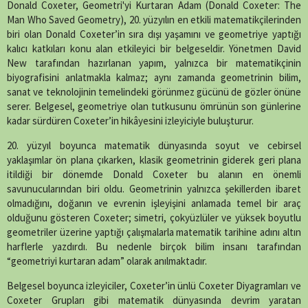
X
Facebook
WhatsApp
Telegram
SMS
Email
LinkedIn
Pinterest
Donald Coxeter, Geometri'yi Kurtaran Adam (Donald Coxeter: The
(Twitter)
Man Who Saved Geometry), 20. yüzyılın en etkili matematikçilerinden
biri olan Donald Coxeter’in sıra dışı yaşamını ve geometriye yaptığı
kalıcı katkıları konu alan etkileyici bir belgeseldir. Yönetmen David
New tarafından hazırlanan yapım, yalnızca bir matematikçinin
biyografisini anlatmakla kalmaz; aynı zamanda geometrinin bilim,
sanat ve teknolojinin temelindeki görünmez gücünü de gözler önüne
serer. Belgesel, geometriye olan tutkusunu ömrünün son günlerine
kadar sürdüren Coxeter’in hikâyesini izleyiciyle buluşturur.
20. yüzyıl boyunca matematik dünyasında soyut ve cebirsel
yaklaşımlar ön plana çıkarken, klasik geometrinin giderek geri plana
itildiği bir dönemde Donald Coxeter bu alanın en önemli
savunucularından biri oldu. Geometrinin yalnızca şekillerden ibaret
olmadığını, doğanın ve evrenin işleyişini anlamada temel bir araç
olduğunu gösteren Coxeter; simetri, çokyüzlüler ve yüksek boyutlu
geometriler üzerine yaptığı çalışmalarla matematik tarihine adını altın
harflerle yazdırdı. Bu nedenle birçok bilim insanı tarafından
“geometriyi kurtaran adam” olarak anılmaktadır.
Belgesel boyunca izleyiciler, Coxeter’in ünlü Coxeter Diyagramları ve
Coxeter Grupları gibi matematik dünyasında devrim yaratan