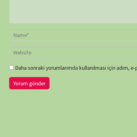
BİLGİ-ÖNERİ-İSTEK
belgeselsemo.com.tr
sitemizde yayınlanan tüm içerikler, intern
edilmiş olup tek amacımız ziyaretçilerimize, bilimsel, kültürel açı
faydalı olmak, merak ve ilgi durumlarını artırmaktır… Çünkü belgesel