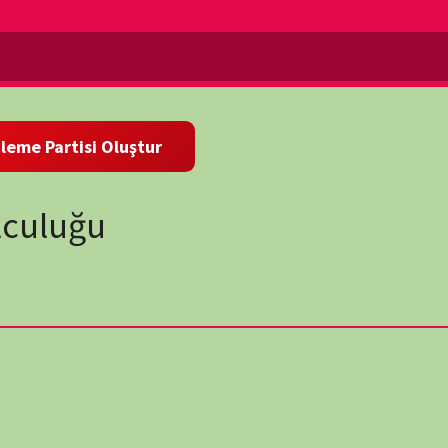
u
wp-
, bu belge Emperyal Ailenin son aylarını Temmuz 1918'de
lculukta imparatorluk ailesine eşlik eden Çarın yakın bir
n sonra yeniden inşa edebildi ve Romanov ailesinin düşüşünü