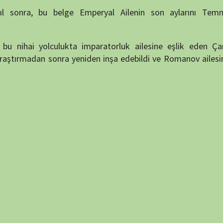
NÖBET
puan verin
49 min
77 min
7.2
97 min