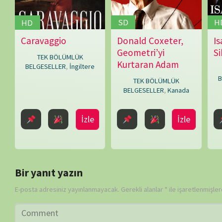
Daha sonraki yorumlarımda kullanılması için adım, e-posta adresim