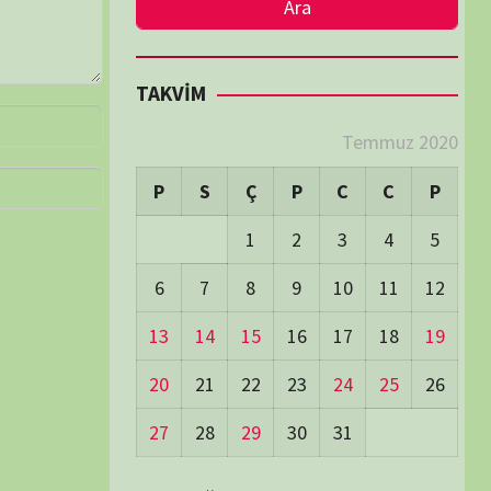
LER
Visitors:
1
 Visitors:
35
ay's Visitors:
216
Days Views:
1.390
0 Days Views:
6.414
65 Days Views:
40.648
Users:
81
ost Date:
24/06/2026
TÜM BELGESELLER