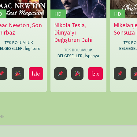
TAKVİ
P
 ve site adresim bu tarayıcıya kaydedilsin.
6
13
20
27
« Haz
ARŞİV