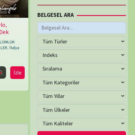
M
Temmuz 2020
S
Ç
P
C
C
P
1
2
3
4
5
7
8
9
10
11
12
14
15
16
17
18
19
21
22
23
24
25
26
28
29
30
31
Ağu »
LER