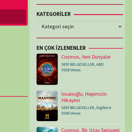
Cosmos, Yeni Dünyalar
SERİ BELGESELLER
,
ABD
3928 Views
İnsanoğlu, Hepimizin
Hikayesi
SERİ BELGESELLER
,
İngiltere
3500 Views
Cosmos, Bir Uzay Serüveni
SERİ BELGESELLER
,
ABD
3092 Views
Medeniyetler
SERİ BELGESELLER
,
ABD
,
İngiltere
1720 Views
Amerika’nın Hikayesi