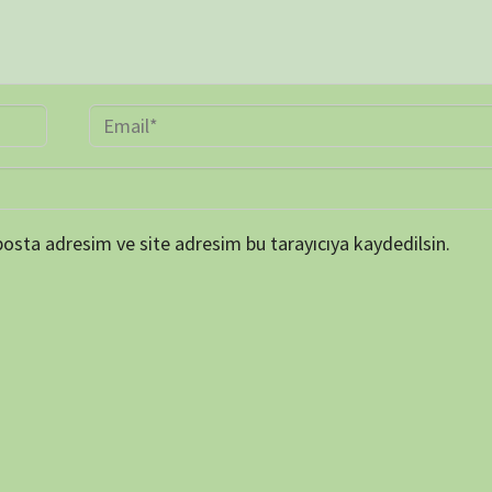
ARŞİV
Online 
Today's
Yesterd
Last 7 
Last 3
Last 3
Total 
Last P
KATEGORİLER
et ortamında elde
SERİ BELGESELLER
TEK BÖLÜMLÜK BELGESELLER
dan biraz da olsa
ler, insanların bu
ETİKETLER