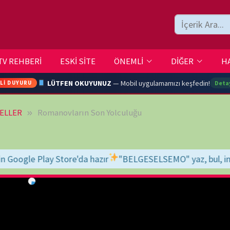
ESKİ SİTE
ÖNEMLİ
DİĞER
HAKKIMIZDA
İLETİŞİM
LÜTFEN OKUYUNUZ
— Mobil uygulamamızı keşfedin!
Detaylar →
manovların Son Yolculuğu
ARA
da hazır
"BELGESELSEMO" yaz, bul, indir, keyfini çıkar!
İyi seyirler 
YOUTU
TRAN
Ç