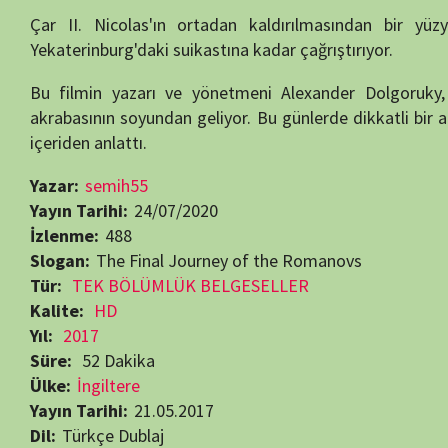
Tür:
TEK BÖLÜMLÜK BELGESELLER
Kalite:
HD
Yıl:
2017
Süre:
52 Dakika
Ülke:
İngiltere
Yayın Tarihi:
21.05.2017
Dil:
Türkçe Dublaj
Yönetmen:
Alexandre Dolgorouky
Biyografi ve Drama Belgeselleri
Beğendiyseniz, 
Görüntüleme:
488
RELATED MOVIES
7.4
102 min
57 min
7.2