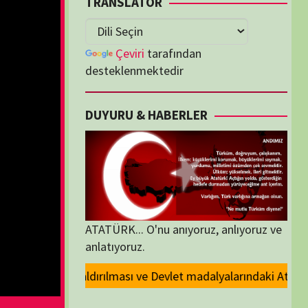
lenmektedir
U & HABERLER
... O'nu anıyoruz, anlıyoruz ve
oruz.
evlet madalyalarındaki Atatürk kabartmasının kaldırılması kararını kını
ORİLER
ORİLER
K İZLENENLER