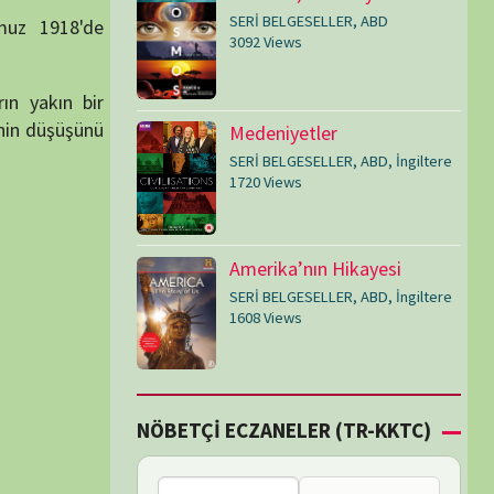
SERİ BELGESELLER
,
ABD
,
İngiltere
1608 Views
Çİ ECZANELER (TR-KKTC)
Bu bölgede nöbetçi
eczane bulunamadı.