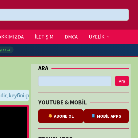
DMCA
ÜYELİK
Ara
dileriz...
BE & MOBİL
ABONE OL
MOBİL APPS
SLATOR
eviri
tarafından