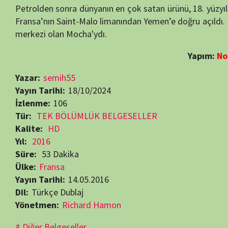
Yıl:
2016
Süre:
53 Dakika
Ülke:
Fransa
Yayın Tarihi:
14.05.2016
Dil:
Türkçe Dublaj
Yönetmen:
Richard Hamon
Diğer Belgeseller
Beğendiyseniz, 
Görüntüleme:
106
RELATED MOVIES
7.2
46 min
6.9
54 min
Bölüm:
Bölüm:
Bölüm:
4
14
9