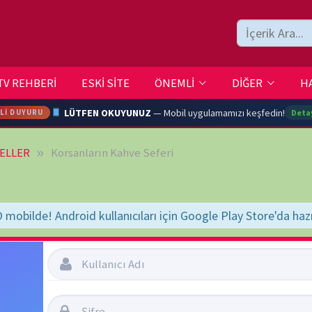
ESKİ SİTE
ÖNEMLİ
DİĞER
HAKKIMIZDA
İLETİŞİM
LÜTFEN OKUYUNUZ
— Mobil uygulamamızı keşfedin!
Detaylar →
rsanların Kahve Seferi
ARA
nıcıları için Google Play Store'da hazır
"BELGESELSEMO" yaz, bul, ind
YOUTU
TRAN
Şifremi Unuttum
Beni Hatırla
Ç