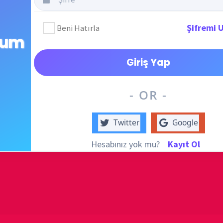
destek
DUYUR
- OR -
Twitter
Google
Hesabınız yok mu?
Kayıt Ol
ATATÜRK
anlatıy
ktir... Hürce tekrar Okullarımızda okutulması umudu ve duasıyla...
KATEG
KATEG
i Oluştur
EN ÇO