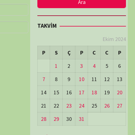
LER
Visitors:
0
 Visitors:
44
ay's Visitors:
54
Days Views:
1.718
0 Days Views:
5.969
65 Days Views:
40.087
Users:
79
ost Date:
24/06/2026
TÜM BELGESELLER