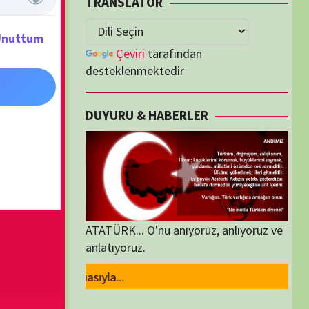
lenmektedir
U & HABERLER
... O'nu anıyoruz, anlıyoruz ve
oruz.
ORİLER
ORİLER
K İZLENENLER