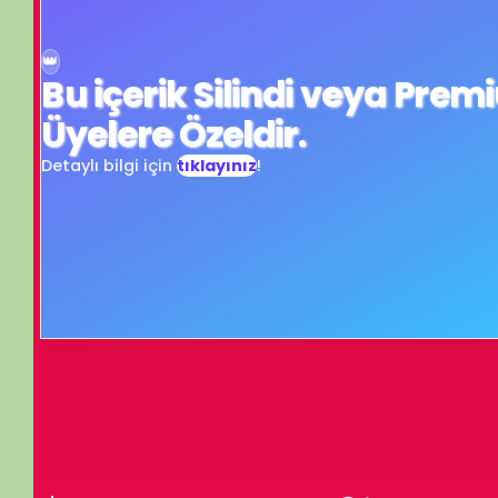
Üyelere Özeldir.
Detaylı bilgi için
tıklayınız
!
k kabartmasının kaldırılması kararını kınıyoruz.. ANT demek, YEMİN deme
Turn off light
Comments
İzleme Partisi
BELGESELSEMO
İzleme Partis