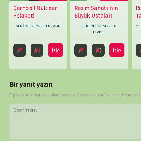
Daha sonraki yorumlarımda kullanılması için adım, e-posta adresim