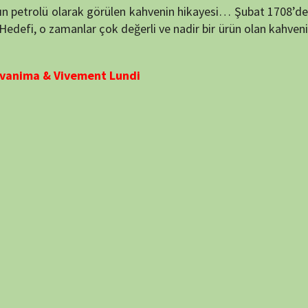
NÖBET
puan verin
30 min
7.9
53 min
7.2
94 min