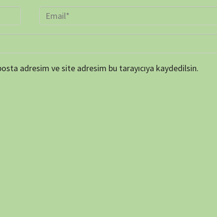
ARŞİV
Online 
Today's
Yesterd
Last 7 
Last 3
Last 3
Total 
Last P
KATEGORİLER
et ortamında elde
SERİ BELGESELLER
TEK BÖLÜMLÜK BELGESELLER
dan biraz da olsa
ler, insanların bu
ETİKETLER