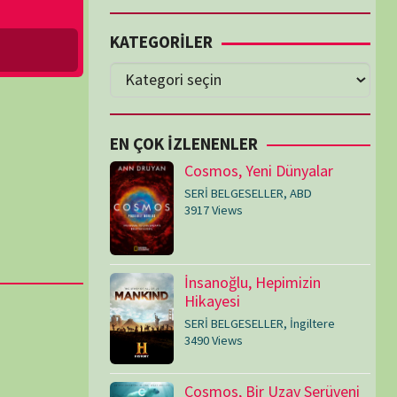
Cosmos, Yeni Dünyalar
SERİ BELGESELLER
,
ABD
3917 Views
İnsanoğlu, Hepimizin
Hikayesi
SERİ BELGESELLER
,
İngiltere
3490 Views
Cosmos, Bir Uzay Serüveni
SERİ BELGESELLER
,
ABD
3073 Views
Medeniyetler
SERİ BELGESELLER
,
ABD
,
İngiltere
1714 Views
Amerika’nın Hikayesi