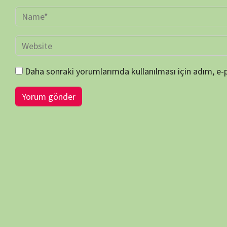
BİLGİ-ÖNERİ-İSTEK
belgeselsemo.com.tr
sitemizde yayınlanan tüm içerikler, intern
edilmiş olup tek amacımız ziyaretçilerimize, bilimsel, kültürel açı
faydalı olmak, merak ve ilgi durumlarını artırmaktır… Çünkü belgesel