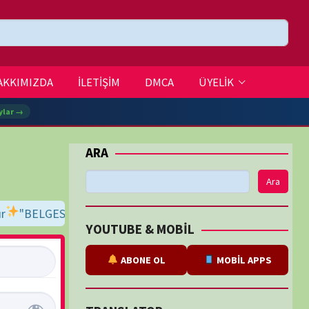
DMCA
ÜYELİK
Ara
ir, keyfini çıkar!
İyi seyirler dileriz...
BE & MOBİL
ABONE OL
MOBİL APPS
SLATOR
eviri
tarafından