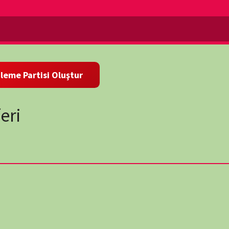
larak görülen kahvenin hikayesi… Şubat 1708’de iki fırkateyn
anlar çok değerli ve nadir bir ürün olan kahvenin ana ticaret
ivement Lundi