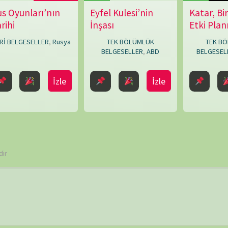
TAKVİ
 ve site adresim bu tarayıcıya kaydedilsin.
P
7
14
21
28
« Eyl
K
ARŞİV