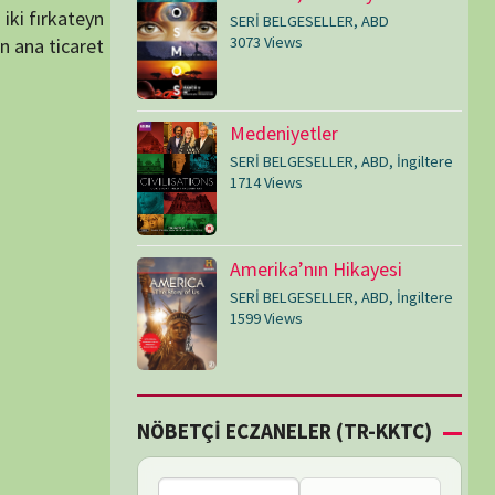
SERİ BELGESELLER
,
ABD
,
İngiltere
1599 Views
Çİ ECZANELER (TR-KKTC)
Bu bölgede nöbetçi
eczane bulunamadı.