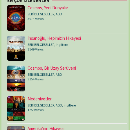
EN ÇOK İZLENENLER
Cosmos, Yeni Dünyalar
SERİ BELGESELLER
,
ABD
3973 Views
İnsanoğlu, Hepimizin Hikayesi
SERİ BELGESELLER
,
İngiltere
3549 Views
Cosmos, Bir Uzay Serüveni
SERİ BELGESELLER
,
ABD
3154 Views
Medeniyetler
SERİ BELGESELLER
,
ABD
,
İngiltere
1759 Views
Amerika’nın Hikayesi