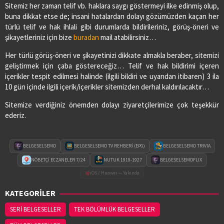
Sitemiz her zaman telif vb. haklara saygı göstermeyi ilke edinmiş olup,
buna dikkat etse de; insani hatalardan dolayı gözümüzden kaçan her
türlü telif ve hak ihlali gibi durumlarda bildirileriniz, görüş-öneri ve
şikayetleriniz için bize
buradan
mail atabilirsiniz…
Her türlü görüş-öneri ve şikayetinizi dikkate almakla beraber, sitemizi
geliştirmek için çaba göstereceğiz… Telif ve hak bildirimi içeren
içerikler tespit edilmesi halinde (ilgili bildiri ve uyarıdan itibaren) 3 ila
10 gün içinde ilgili içerik/içerikler sitemizden derhal kaldırılacaktır…
Sitemize verdiğiniz önemden dolayı ziyaretçilerimize çok teşekkür
ederiz.
BELGESELSEMO
BELGESELSEMO TV REHBERİ (EPG)
BELGESELSEMO TRIVIA
NÖBETÇİ ECZANELER 7/24
NUTUK 1919-1927
BELGESELSEMOFLIX
iOS / Huawei — Yakında
KATEGORİLER
SERİ BELGESELLER
TEK BÖLÜMLÜK BELGESELLER