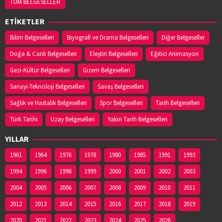
TÜM BELGESELLER
ETİKETLER
Bilim Belgeselleri
Biyografi ve Drama Belgeselleri
Diğer Belgeseller
Doğa & Canlı Belgeselleri
Eleştiri Belgeselleri
Eğitici Animasyon
Gezi-Kültür Belgeselleri
Gizem Belgeselleri
Sanayi-Teknoloji Belgeselleri
Savaş Belgeselleri
Sağlık ve Hastalık Belgeselleri
Spor Belgeselleri
Tarih Belgeselleri
Türk Tarihi
Uzay Belgeselleri
Yakın Tarih Belgeselleri
YILLAR
1961
1964
1976
1978
1980
1985
1991
1993
1994
1996
1998
1999
2000
2001
2002
2003
2004
2005
2006
2007
2008
2009
2010
2011
2012
2013
2014
2015
2016
2017
2018
2019
2020
2021
2022
2023
2024
2025
2026