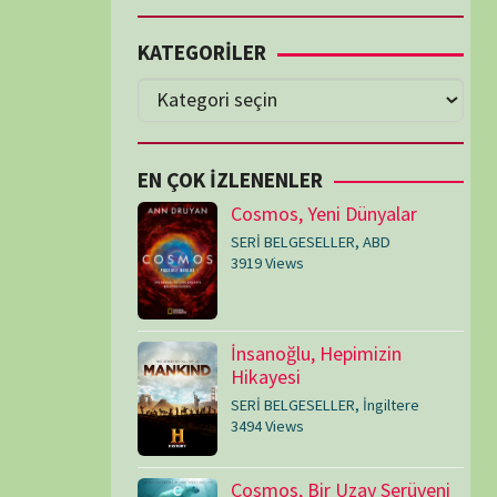
Cosmos, Yeni Dünyalar
SERİ BELGESELLER
,
ABD
3919 Views
İnsanoğlu, Hepimizin
Hikayesi
SERİ BELGESELLER
,
İngiltere
3494 Views
Cosmos, Bir Uzay Serüveni
SERİ BELGESELLER
,
ABD
3076 Views
Medeniyetler
SERİ BELGESELLER
,
ABD
,
İngiltere
1715 Views
Amerika’nın Hikayesi