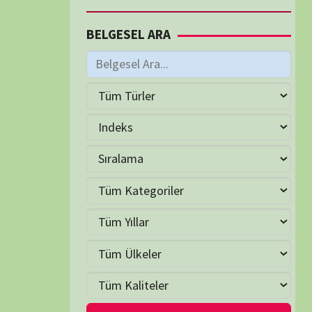
M
Kasım 2024
S
Ç
P
C
C
P
1
2
3
5
6
7
8
9
10
12
13
14
15
16
17
19
20
21
22
23
24
26
27
28
29
30
ra »
LER