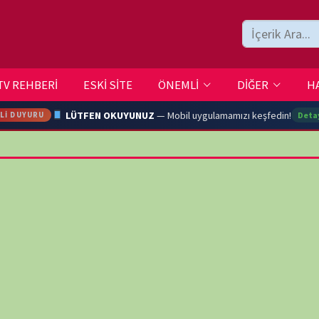
ESKİ SİTE
ÖNEMLİ
DİĞER
HAKKIMIZDA
İLETİŞİM
LÜTFEN OKUYUNUZ
— Mobil uygulamamızı keşfedin!
Detaylar →
ARA
YOUTU
TRAN
Ç