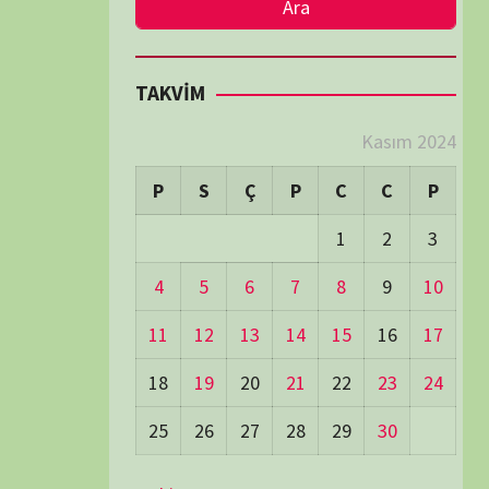
LER
Visitors:
1
 Visitors:
41
ay's Visitors:
65
Days Views:
1.649
0 Days Views:
6.162
65 Days Views:
40.049
Users:
80
ost Date:
24/06/2026
TÜM BELGESELLER