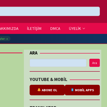
DMCA
ÜYELİK
Ara
BE & MOBİL
ABONE OL
MOBİL APPS
SLATOR
eviri
tarafından