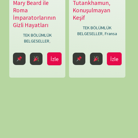
BELGESELLER
,
Fransa
TEK BÖLÜMLÜK
BELGESELLER
,
İzle
İzle