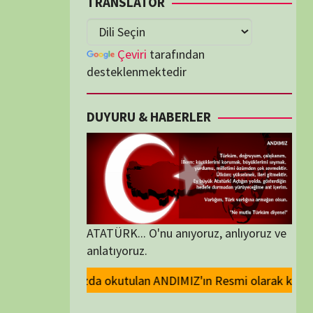
lenmektedir
U & HABERLER
... O'nu anıyoruz, anlıyoruz ve
oruz.
ANDIMIZ'ın Resmi olarak kaldırılması ve Devlet madalyalarındaki Atatürk
ORİLER
ORİLER
K İZLENENLER