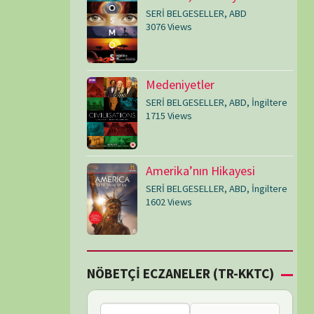
SERİ BELGESELLER
,
ABD
,
İngiltere
1602 Views
Çİ ECZANELER (TR-KKTC)
Bu bölgede nöbetçi
eczane bulunamadı.