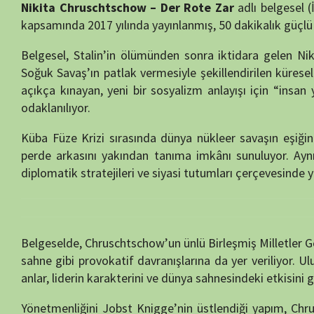
Belgeselde, Chruschtschow’un ünlü Birleşmiş Milletler Genel Kurul
sahne gibi provokatif davranışlarına da yer veriliyor. Uluslararası 
anlar, liderin karakterini ve dünya sahnesindeki etkisini güçlü biçim
Yönetmenliğini Jobst Knigge’nin üstlendiği yapım, Chruschtschow’u
Nina Lvovna Khrushcheva) ile tarihçilerin yorumlarına başvurarak,
anlatıyor. Onun hem sistem içinde reform yapmaya çalışan bir figür h
Sonuç olarak;
Nikita Chruschtschow – Der Rote Zar
, sadece bir biyo
psikolojik atmosferini yansıtan derinlikli bir analiz sunuyor. Chrusc
sistemine hem de dünyaya bıraktığı mirası tarihin ışığında yeniden oku
Yapım:
DocStation
Yazar:
semih55
Yayın Tarihi:
19/07/2025
İzlenme:
123
Tür:
TEK BÖLÜMLÜK BELGESELLER
Kalite:
HD
Yıl:
2017