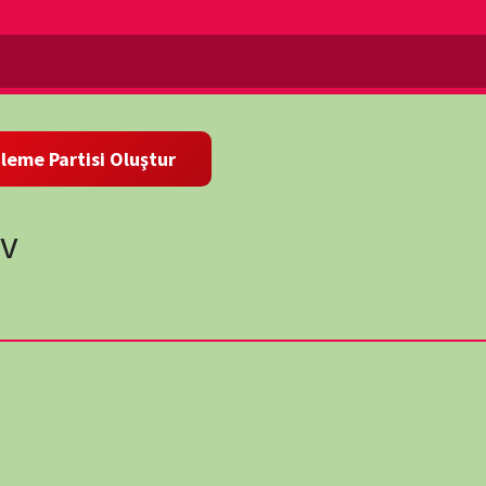
kita Khrushchev: The Red Tsar
), ZDF’nin
Terra X History
serisi
portredir.
chtschow’un Sovyetler Birliği’ni hem modernleştirme hem de
üklenme sürecini inceliyor. Stalin’in olağanüstü terör rejimini
osyalizm” vizyonunu savunan Chruschtschow’un bu dönüşümüne
Chruschtschow’un cesur ancak bir o kadar riskli kararlarının
nşa edilen Berlin Duvarı ve ABD ile gerginlik ortamı, onun
lendiriliyor
.