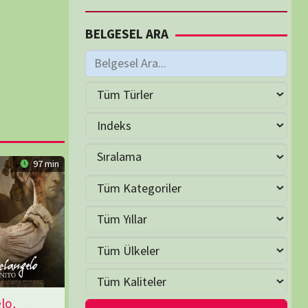
M
Temmuz 2025
S
Ç
P
C
C
P
1
2
3
4
5
6
8
9
10
11
12
13
15
16
17
18
19
20
22
23
24
25
26
27
29
30
31
Ağu »
LER