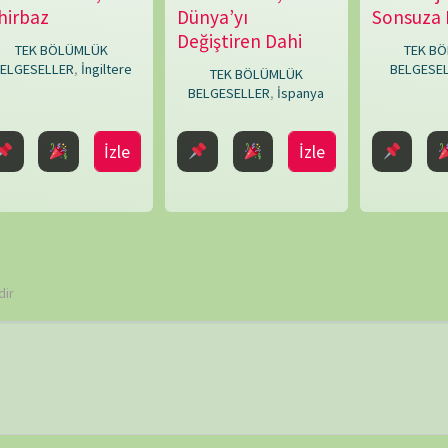
ARŞİV
 ve site adresim bu tarayıcıya kaydedilsin.
Online 
Today's
Yesterd
Last 7 
Last 3
Last 3
Total 
Last P
KATEGORİLER
et ortamında elde
SERİ BELGESELLER
TEK BÖLÜMLÜK BELGESELLER
dan biraz da olsa
ler, insanların bu
ETİKETLER