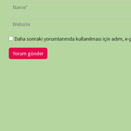
duygularını artırmakla beraber, bilgisel ve kültürel açıdan fayda sa
doğa sevgisini artırmaktadır…
Sitemiz her zaman telif vb. haklara saygı göstermeyi ilke edinmiş 
etse de; insani hatalardan dolayı gözümüzden kaçan her türlü telif 
durumlarda bildirileriniz, görüş-öneri ve şikayetleriniz için b
atabilirsiniz…
Her türlü görüş-öneri ve şikayetinizi dikkate almakla beraber, sitemiz
çaba göstereceğiz… Telif ve hak bildirimi içeren içerikler tespit edilm
bildiri ve uyarıdan itibaren) 3 ila 10 gün içinde ilgili içerik/içerikle
kaldırılacaktır…
Sitemize verdiğiniz önemden dolayı ziyaretçilerimize çok teşekkür e
BELGESELSEMO
BELGESELSEMO TV REHBERİ (EPG)
BELGESE
NÖBETÇİ ECZANELER 7/24
NUTUK 1919-1927
BELGESE
iOS / Huawei — Yakında