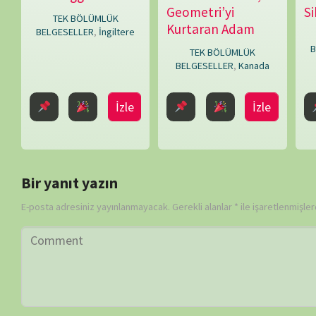
Daha sonraki yorumlarımda kullanılması için adım, e-posta adresim
BİLGİ-ÖNERİ-İSTEK
belgeselsemo.com.tr
sitemizde yayınlanan tüm içerikler, intern
edilmiş olup tek amacımız ziyaretçilerimize, bilimsel, kültürel açı
faydalı olmak, merak ve ilgi durumlarını artırmaktır… Çünkü belgesel