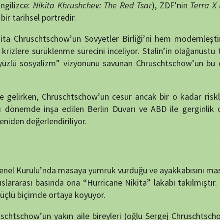
u’nda masaya yumruk vurduğu ve ayakkabısını masaya vurduğu
basında ona “Hurricane Nikita” lakabı takılmıştır. Bu dramatik
NÖBET
de ortaya koyuyor
.
n yakın aile bireyleri (oğlu Sergej Chruschtschow ve torunu
 doruk ve çöküş arasındaki ince çizgiyi çarpıcı bir şekilde
em de kendisini yenemeyen bir lider portresi çiziliyor.
grafik belgesel değil, aynı zamanda Soğuk Savaş’ın politik ve
htschow’un güçlü ideallerini, riskli kararlarını ve hem Sovyet
mak isteyen izleyiciler için ideal bir yapım.
 (ZDF adına)