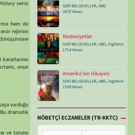
SERİ BELGESELLER
,
ABD
,
İngiltere
1599 Views
Çİ ECZANELER (TR-KKTC)
Bu bölgede nöbetçi
eczane bulunamadı.