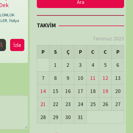
LER
Visitors:
1
 Visitors:
44
ay's Visitors:
54
Days Views:
1.718
0 Days Views:
5.969
65 Days Views:
40.087
Users:
79
ost Date:
24/06/2026
TÜM BELGESELLER