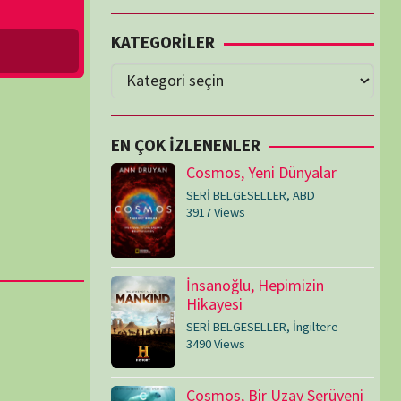
Cosmos, Yeni Dünyalar
SERİ BELGESELLER
,
ABD
3917 Views
İnsanoğlu, Hepimizin
Hikayesi
SERİ BELGESELLER
,
İngiltere
3490 Views
Cosmos, Bir Uzay Serüveni
SERİ BELGESELLER
,
ABD
3073 Views
Medeniyetler
SERİ BELGESELLER
,
ABD
,
İngiltere
1714 Views
Amerika’nın Hikayesi