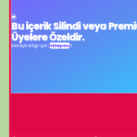
Üyelere Özeldir.
Detaylı bilgi için
tıklayınız
!
Turn off light
Comments
İzleme Partisi
BELGESELSEMO
İzleme Partis