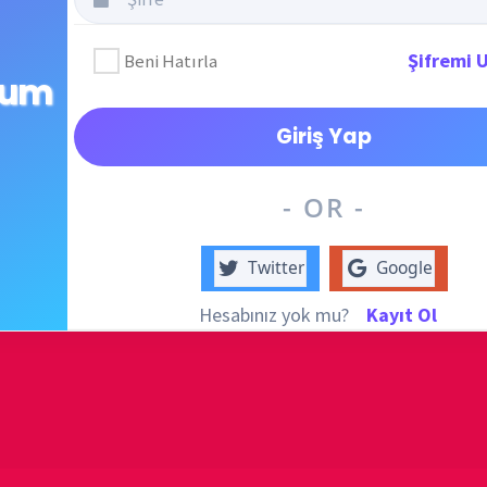
destek
DUYUR
- OR -
Twitter
Google
Hesabınız yok mu?
Kayıt Ol
ATATÜRK
anlatıy
Okullarımız
KATEG
KATEG
i Oluştur
EN ÇO