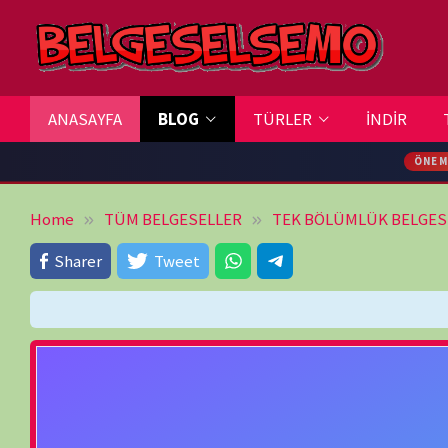
Skip
to
content
ANASAYFA
BLOG
TÜRLER
İNDİR
TV REHBERİ
ÖNEMLİ DUYURU
Home
TÜM BELGESELLER
TEK BÖLÜMLÜK BELGESELLER
Kı
Sharer
Tweet
Bu içerik Silindi veya Premium