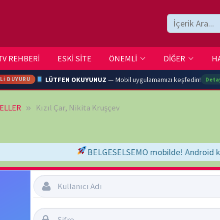
ESKİ SİTE
ÖNEMLİ
DİĞER
HAKKIMIZDA
İLETİŞİM
LÜTFEN OKUYUNUZ
— Mobil uygulamamızı keşfedin!
Detaylar →
zıl Çar, Nikita Kruşçev
ARA
BELGESELSEMO mobilde! Android kullanıcıları için Google Play Store'
YOUTU
TRAN
Şifremi Unuttum
Beni Hatırla
Ç