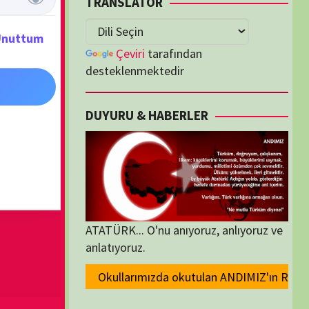
lenmektedir
U & HABERLER
... O'nu anıyoruz, anlıyoruz ve
oruz.
da okutulan ANDIMIZ'ın Resmi olarak kaldırılması ve Devlet madalyaların
ORİLER
ORİLER
K İZLENENLER