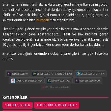
Sitemiz her zaman telif vb. haklara saygı göstermeyi ilke edinmiş olup,
buna dikkat etse de; insani hatalardan dolayı gözümüzden kaçan her
türlü telif ve hak ihlali gibi durumlarda bildirileriniz, görüş-öneri ve
şikayetleriniz için bize
buradan
mail atabilirsiniz…
Her türlü görüş-öneri ve şikayetinizi dikkate almakla beraber, sitemizi
geliştirmek için çaba göstereceğiz… Telif ve hak bildirimi içeren
içerikler tespit edilmesi halinde (ilgili bildiri ve uyarıdan itibaren) 3 ila
10 gün içinde ilgili içerik/içerikler sitemizden derhal kaldırılacaktır…
Sitemize verdiğiniz önemden dolayı ziyaretçilerimize çok teşekkür
ederiz.
BELGESELSEMO
BELGESELSEMO TV REHBERİ (EPG)
BELGESELSEMO TRIVIA
NÖBETÇİ ECZANELER 7/24
NUTUK 1919-1927
BELGESELSEMOFLIX
iOS / Huawei — Yakında
KATEGORİLER
SERİ BELGESELLER
TEK BÖLÜMLÜK BELGESELLER