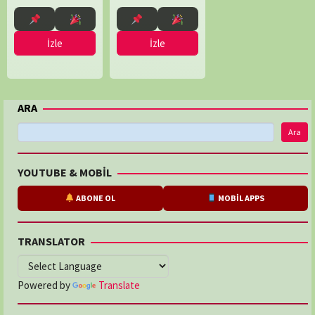
Radice
Rawles
,
Renny
Bartlett
,
İzle
İzle
Robin
Dashwood
ARA
Ara
YOUTUBE & MOBİL
ABONE OL
MOBİL APPS
TRANSLATOR
Powered by
Translate