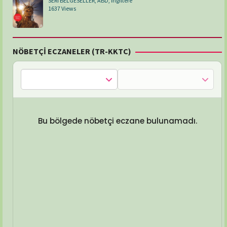
SERİ BELGESELLER
,
ABD
,
İngiltere
1637 Views
NÖBETÇİ ECZANELER (TR-KKTC)
Bu bölgede nöbetçi eczane bulunamadı.