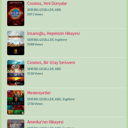
Cosmos, Yeni Dünyalar
SERİ BELGESELLER
,
ABD
3971 Views
İnsanoğlu, Hepimizin Hikayesi
SERİ BELGESELLER
,
İngiltere
3548 Views
Cosmos, Bir Uzay Serüveni
SERİ BELGESELLER
,
ABD
3150 Views
Medeniyetler
SERİ BELGESELLER
,
ABD
,
İngiltere
1756 Views
Amerika’nın Hikayesi