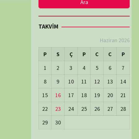
LER
Visitors:
0
 Visitors:
44
ay's Visitors:
54
Days Views:
1.718
0 Days Views:
5.969
65 Days Views:
40.087
Users:
79
ost Date:
24/06/2026
TÜM BELGESELLER