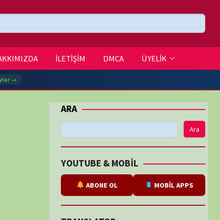
DMCA
ÜYELİK
Ara
BE & MOBİL
ABONE OL
MOBİL APPS
SLATOR
eviri
tarafından