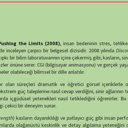
destek
 Limits (2008)
, insan bedeninin stres, tehlike ve ekstrem
DUYUR
çarpıcı bir belgesel dizisidir. 2008 yılında
Discovery Channel
m laboratuvarının içine çekermiş gibi; kasların, sinir sisteminin,
rer. CGI (bilgisayar animasyonu) ve gerçek yaşam hikâyeleri
ği bilimsel bir dille anlatılır.
leri dramatik ve öğretici görsel içeriklerle ortaya koyar.
aleplerine nasıl cevap verdiğini, sinir ağlarının tehlike anında
ATATÜRK
 yetenekleri nasıl tetiklediğini öğrenirler. Bu yönüyle dizi,
anlatıy
r deneyim sunar.
Okullarımızda
arın dayanıklılığı ve patlayıcı güç gibi insan performanslarının
ğanüstü keskinlik ve detay algılama yeteneğini ortaya koyar.
refleksleri tetikleme süreçlerine odaklanır. Son olarak
Beyin
a moduna geçtiğini ve bilinçaltı mekanizmaları nasıl harekete
KATEG
KATEG
EN ÇO
ş örneklerin bilimsel anlatımla harmanlanmasıdır. Yüksek hızlı