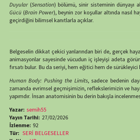
animasyonlar sayesinde vücudun iç işleyişi adeta görünür hale gelir
fırsatı bulur. Bu da seriyi, hem eğitici hem de sürükleyici bir deneyim h
Human Body: Pushing the Limits
, sadece bedenin dayanıklılığını 
zamanda evrimsel geçmişimizin, reflekslerimizin ve hayatta kalma iç
yapımdır. İnsan anatomisinin bu derin bakışla incelenmesi, izleyici
Yazar:
semih55
Yayın Tarihi:
27/02/2026
İzlenme:
92
Tür:
SERİ BELGESELLER
Kalite:
HD
Yıl:
2008
Süre:
44 Dakika
Ülke:
ABD
Yayın Tarihi:
02.03.2008
Son Yayın Tarihi:
09.03.2008
Bölüm Sayısı:
4
Yapımcı:
Dangerous Films
,
Discovery Channel
Yönetmen:
Dan Clifton
,
Jeremy Turner
,
Mark Radice
Oyuncular:
Alan Graham
,
Bray Poor
,
Sean Kinney