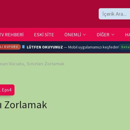
ESKİ SİTE
ÖNEMLİ
DİĞER
HAKKIMIZDA
İLETİŞİM
LÜTFEN OKUYUNUZ
— Mobil uygulamamızı keşfedin!
Detaylar →
 Sınırları Zorlamak
ARA
YOUTU
lamak
TRAN
wp-
Ç