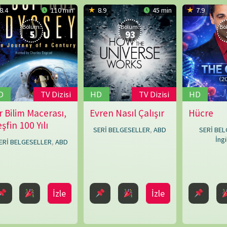
Erik
İzle
İzle
İzle
Todd
Dellums
,
George
Harris
,
BELGE
Kate
i Oluştur
Dart
,
Lorne
Townend
,
Louise
Say
,
Mark
Bridge
,
Mike
Rowe
,
Paul
O'Connor
,
Peter
Chinn
,
Shaun
Trevisick