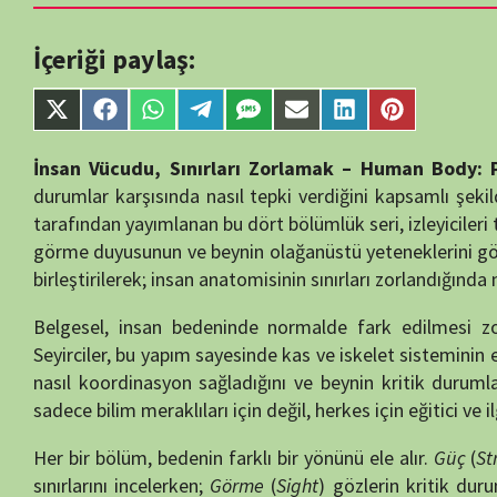
single-tv.php
on
Share
Share
Share
Share
Share
Share
Share
Share
line
88
on
on
on
on
on
on
on
on
X
Facebook
WhatsApp
Telegram
SMS
Email
LinkedIn
Pinterest
İnsan Vücudu, Sınırları Zorlamak – Human Body: Pushing the
(Twitter)
durumlar karşısında nasıl tepki verdiğini kapsamlı şekilde inceleyen 
tarafından yayımlanan bu dört bölümlük seri, izleyicileri tıpkı bir bili
görme duyusunun ve beynin olağanüstü yeteneklerini gözler önüne se
birleştirilerek; insan anatomisinin sınırları zorlandığında neler olabilece
Belgesel, insan bedeninde normalde fark edilmesi zor olan süreç
Seyirciler, bu yapım sayesinde kas ve iskelet sisteminin ekstrem güç t
nasıl koordinasyon sağladığını ve beynin kritik durumlarda içgüdüsel
sadece bilim meraklıları için değil, herkes için eğitici ve ilgi çekici bi
Her bir bölüm, bedenin farklı bir yönünü ele alır.
Güç
(
Strength
) kasl
sınırlarını incelerken;
Görme
(
Sight
) gözlerin kritik durumlarda ola
Duyular
(
Sensation
) bölümü, sinir sisteminin dünyayı algılama ve 
Gücü
(
Brain Power
), beynin zor koşullar altında nasıl hayatta kalm
geçirdiğini bilimsel kanıtlarla açıklar.
Belgeselin dikkat çekici yanlarından biri de, gerçek hayattan alınmı