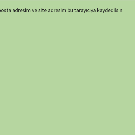
ARŞİV
Online 
Today's
Yesterd
Last 7 
Last 3
Last 3
Total 
Last P
KATEGORİLER
et ortamında elde
SERİ BELGESELLER
TEK BÖLÜMLÜK BELGESELLER
dan biraz da olsa
ler, insanların bu
ETİKETLER