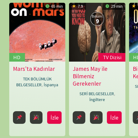
Elizabeth
Rob
İzle
İzle
Trojian
,
Whittlesey
Emma
Parkins
,
James
Gray
,
İzleme Partis
Robin
Bicknell
Bir yanıt yazın
E-posta adresiniz yayınlanmayacak.
Gerekli alanlar
*
ile işaretlenmişlerdir