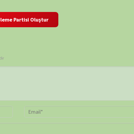
 ve site adresim bu tarayıcıya kaydedilsin.
TAKVİ
P
1
8
15
22
29
« Mar
ARŞİV