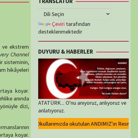
lenmektedir
U & HABERLER
... O'nu anıyoruz, anlıyoruz ve
oruz.
 okutulan ANDIMIZ'ın Resmi olarak kaldırılması ve Devlet madalyalarında
ORİLER
ORİLER
K İZLENENLER