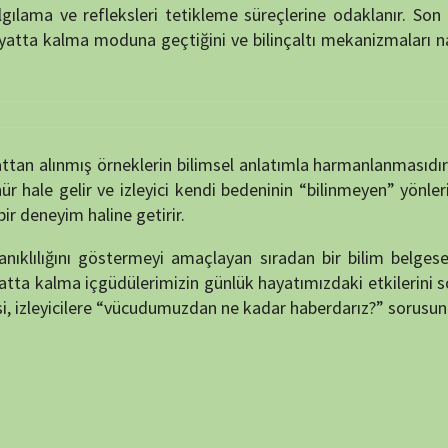
 ve izleyici kendi bedeninin “bilinmeyen” yönlerini keşfetme
aline getirir.
göstermeyi amaçlayan sıradan bir bilim belgeseli değil; aynı
güdülerimizin günlük hayatımızdaki etkilerini sorgulatan bir
lere “vücudumuzdan ne kadar haberdarız?” sorusunu sordurur.