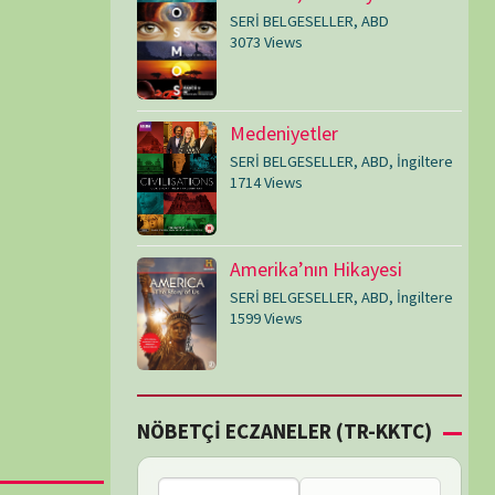
SERİ BELGESELLER
,
ABD
,
İngiltere
1599 Views
Çİ ECZANELER (TR-KKTC)
Bu bölgede nöbetçi
eczane bulunamadı.