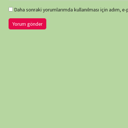
BİLGİ-ÖNERİ-İSTEK
belgeselsemo.com.tr
sitemizde yayınlanan tüm içerikler, intern
edilmiş olup tek amacımız ziyaretçilerimize, bilimsel, kültürel açı
faydalı olmak, merak ve ilgi durumlarını artırmaktır… Çünkü belgesel