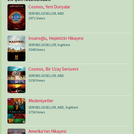
Cosmos, Yeni Dünyalar
SERİ BELGESELLER
,
ABD
3971 Views
İnsanoğlu, Hepimizin Hikayesi
SERİ BELGESELLER
,
İngiltere
3548 Views
Cosmos, Bir Uzay Serüveni
SERİ BELGESELLER
,
ABD
3150 Views
Medeniyetler
SERİ BELGESELLER
,
ABD
,
İngiltere
1756 Views
Amerika’nın Hikayesi