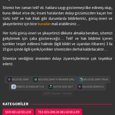
Sitemiz her zaman telif vb. haklara saygı göstermeyi ilke edinmiş olup,
buna dikkat etse de; insani hatalardan dolayı gözümüzden kaçan her
türlü telif ve hak ihlali gibi durumlarda bildirileriniz, görüş-öneri ve
şikayetleriniz için bize
buradan
mail atabilirsiniz…
Her türlü görüş-öneri ve şikayetinizi dikkate almakla beraber, sitemizi
geliştirmek için çaba göstereceğiz… Telif ve hak bildirimi içeren
içerikler tespit edilmesi halinde (ilgili bildiri ve uyarıdan itibaren) 3 ila
10 gün içinde ilgili içerik/içerikler sitemizden derhal kaldırılacaktır…
Sitemize verdiğiniz önemden dolayı ziyaretçilerimize çok teşekkür
ederiz.
BELGESELSEMO
BELGESELSEMO TV REHBERİ (EPG)
BELGESELSEMO TRIVIA
NÖBETÇİ ECZANELER 7/24
NUTUK 1919-1927
BELGESELSEMOFLIX
iOS / Huawei — Yakında
KATEGORİLER
SERİ BELGESELLER
TEK BÖLÜMLÜK BELGESELLER