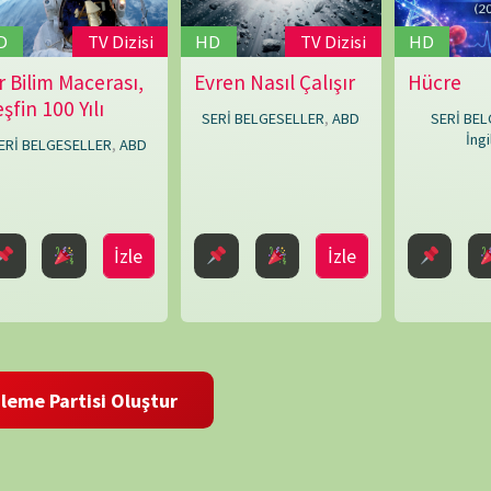
i Oluştur
Dart
,
Lorne
Townend
,
Louise
Say
,
BELGE
Mark
Bridge
,
Mike
Rowe
,
Paul
O'Connor
,
Peter
Chinn
,
Shaun
Trevisick
 ve site adresim bu tarayıcıya kaydedilsin.