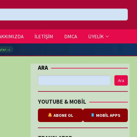
DMCA
ÜYELİK
Ara
BE & MOBİL
ABONE OL
MOBİL APPS
SLATOR
eviri
tarafından