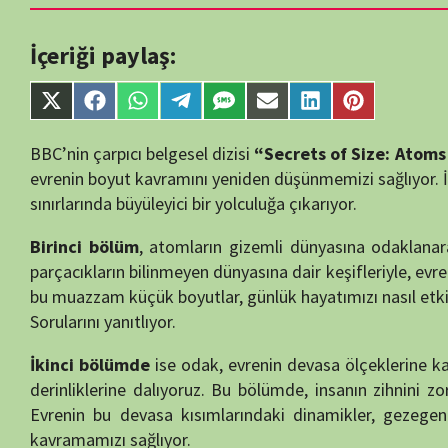
single-tv.php
on
Share
Share
Share
Share
Share
Share
Share
Share
line
88
on
on
on
on
on
on
on
on
X
Facebook
WhatsApp
Telegram
SMS
Email
LinkedIn
Pinterest
BBC’nin çarpıcı belgesel dizisi
“Secrets of Size: Atoms to Superga
(Twitter)
evrenin boyut kavramını yeniden düşünmemizi sağlıyor. İki bölümden
sınırlarında büyüleyici bir yolculuğa çıkarıyor.
Birinci bölüm
, atomların gizemli dünyasına odaklanarak, maddenin 
parçacıkların bilinmeyen dünyasına dair keşifleriyle, evrenin en tem
bu muazzam küçük boyutlar, günlük hayatımızı nasıl etkiliyor ve evre
Sorularını yanıtlıyor.
İkinci bölümde
ise odak, evrenin devasa ölçeklerine kayıyor. Galaks
derinliklerine dalıyoruz. Bu bölümde, insanın zihnini zorlayan devasa
Evrenin bu devasa kısımlarındaki dinamikler, gezegenimizin bu gen
kavramamızı sağlıyor.
Belgeselin her iki bölümü de, hem en küçük boyutlardan en büyük ya
sunuyor. İzleyicilere, evrendeki yerimizi sorgulatıyor ve evrenin boyu
ışığında aktarıyor.