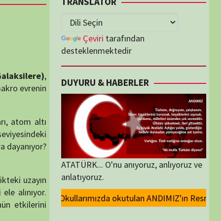
lenmektedir
U & HABERLER
... O'nu anıyoruz, anlıyoruz ve
oruz.
 okutulan ANDIMIZ'ın Resmi olarak kaldırılması ve Devlet madalyalarında
ORİLER
ORİLER
K İZLENENLER