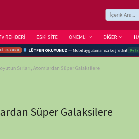
ESKİ SİTE
ÖNEMLİ
DİĞER
HAKKIMIZDA
İLETİŞİM
LÜTFEN OKUYUNUZ
— Mobil uygulamamızı keşfedin!
Detaylar →
rı, Atomlardan Süper Galaksilere
ARA
YOUTU
 Süper Galaksilere
TRAN
wp-
Ç