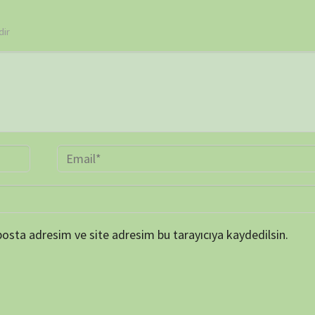
TAKVİ
P
1
8
15
22
29
« Mar
ARŞİV