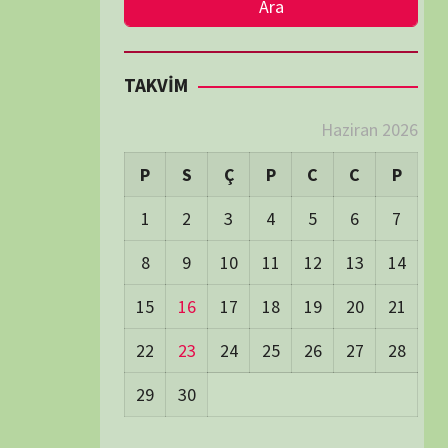
LER
Visitors:
2
 Visitors:
42
ay's Visitors:
54
Days Views:
1.712
0 Days Views:
5.963
65 Days Views:
40.081
Users:
79
ost Date:
24/06/2026
TÜM BELGESELLER