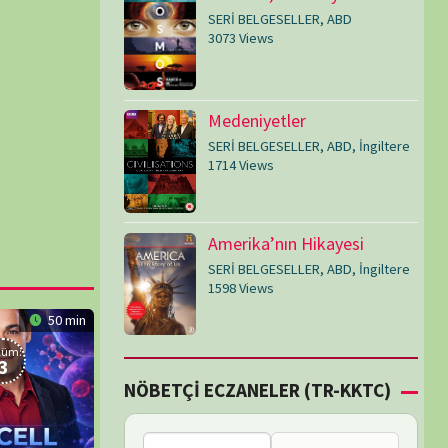
SERİ BELGESELLER
,
ABD
,
İngiltere
1598 Views
Çİ ECZANELER (TR-KKTC)
Bu bölgede nöbetçi
eczane bulunamadı.