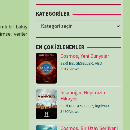
Cosmos, Yeni Dünyalar
SERİ BELGESELLER
,
ABD
3917 Views
İnsanoğlu, Hepimizin
Hikayesi
SERİ BELGESELLER
,
İngiltere
3490 Views
Cosmos, Bir Uzay Serüveni
SERİ BELGESELLER
,
ABD
3073 Views
Medeniyetler
SERİ BELGESELLER
,
ABD
,
İngiltere
1714 Views
Amerika’nın Hikayesi