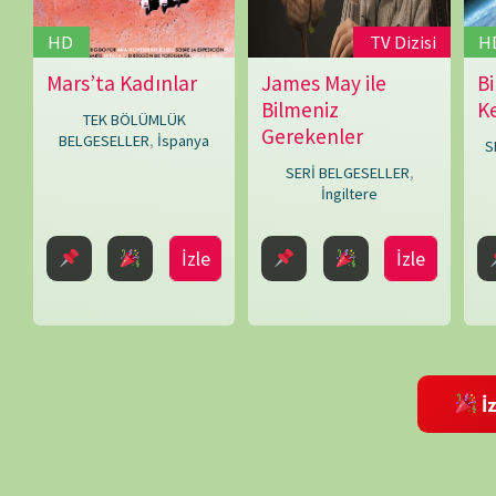
İzleme Partis
Robin
Bicknell
Bir yanıt yazın
E-posta adresiniz yayınlanmayacak.
Gerekli alanlar
*
ile işaretlenmişlerdir
Daha sonraki yorumlarımda kullanılması için adım, e-posta adresim