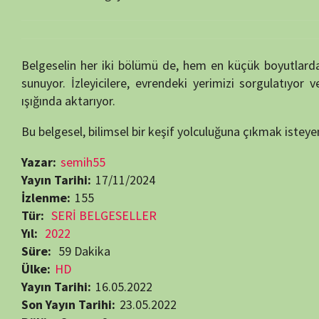
Bu belgesel, bilimsel bir keşif yolculuğuna çıkmak isteyenler için ka
Yazar:
semih55
Yayın Tarihi:
17/11/2024
İzlenme:
155
Tür:
SERİ BELGESELLER
Yıl:
2022
Süre:
59 Dakika
Ülke:
HD
Yayın Tarihi:
16.05.2022
Son Yayın Tarihi:
23.05.2022
Bölüm Sayısı:
2
Yapımcı:
ARTE
,
BBC
,
Furnace
,
The Kavli Prize
Yönetmen:
Andrew Smith
,
Tim Usborne
Oyuncular:
Alexia Lopez
,
Jim Al-Khalili
,
Tim Horbury
Bilim Belgeselleri
Uzay Belgeselleri
Beğendiyseniz, 
Görüntüleme:
155