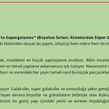
destek
laxies” (Boyutun Sırları: Atomlardan Süper Galaksilere)
,
DUYUR
 oluşan bu yapım, izleyiciyi hem mikro hem de makro evrenin
en küçük yapıtaşlarını inceliyor. Bilim insanları, atom altı
el yapılarını anlamamıza ışık tutuyor. Nanometre seviyesindeki
ndeki her şeyin temeli nasıl bu küçük parçacıklara dayanıyor?
ATATÜRK
anlatıy
iler, süper galaksiler ve sonsuzluğa yakın genişlikteki uzayın
 boyutlar ve gökadaların birbiriyle olan ilişkisi ele alınıyor.
Okullarımızda
iş yapı içindeki yerini ve evrenin büyüklüğünün etkilerini
KATEG
KATEG
pılara kadar evrenin derinliklerine inen kapsamlı bir bakış
tlarıyla ilgili büyüleyici bilgileri en güncel bilimsel veriler
EN ÇO