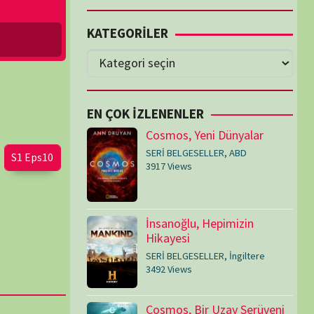
Cosmos, Yeni Dünyalar
SERİ BELGESELLER
,
ABD
3917 Views
İnsanoğlu, Hepimizin
Hikayesi
SERİ BELGESELLER
,
İngiltere
3492 Views
Cosmos, Bir Uzay Serüveni
SERİ BELGESELLER
,
ABD
3074 Views
Medeniyetler
SERİ BELGESELLER
,
ABD
,
İngiltere
1714 Views
Amerika’nın Hikayesi