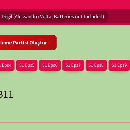
Eps5
S1 Eps6
S1 Eps7
S1 Eps8
S1 Eps9
S1 Eps10
olan Galvani ile yapılan bir bahsin sonucu olduğunu biliyor
ydi.
Değil (Alessandro Volta, Batteries not Included)