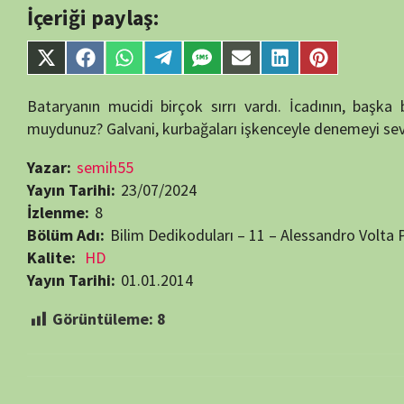
Kalite:
HD
Yayın Tarihi:
01.01.2014
Görüntüleme:
8
Bir yanıt yazın
E-posta adresiniz yayınlanmayacak.
Gerekli alanlar
*
ile işaretlenmişlerdir