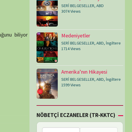
SERİ BELGESELLER
,
ABD
,
İngiltere
1599 Views
Çİ ECZANELER (TR-KKTC)
Bu bölgede nöbetçi
eczane bulunamadı.