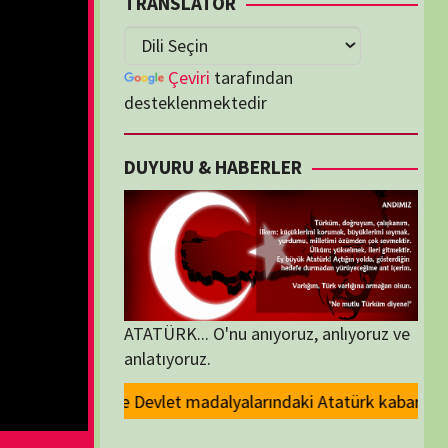
lenmektedir
U & HABERLER
... O'nu anıyoruz, anlıyoruz ve
oruz.
yalarındaki Atatürk kabartmasının kaldırılması kararını kınıyoruz.. ANT
ORİLER
ORİLER
K İZLENENLER