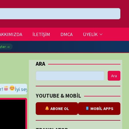
DMCA
ÜYELİK
Ara
BE & MOBİL
ABONE OL
MOBİL APPS
SLATOR
eviri
tarafından