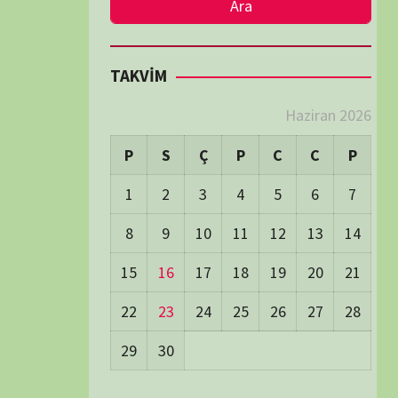
LER
Visitors:
2
 Visitors:
51
ay's Visitors:
62
Days Views:
1.802
0 Days Views:
6.085
65 Days Views:
40.099
Users:
79
ost Date:
24/06/2026
TÜM BELGESELLER