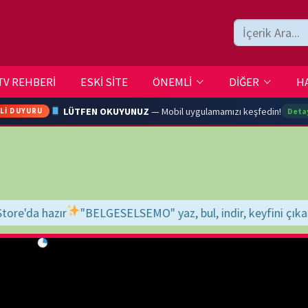
ESKİ SİTE
ÖNEMLİ
DİĞER
HAKKIMIZDA
İLETİŞİM
LÜTFEN OKUYUNUZ
— Mobil uygulamamızı keşfedin!
Detaylar →
ARA
ESELSEMO" yaz, bul, indir, keyfini çıkar!
İyi seyirler dileriz...
YOUTU
TRAN
Ç