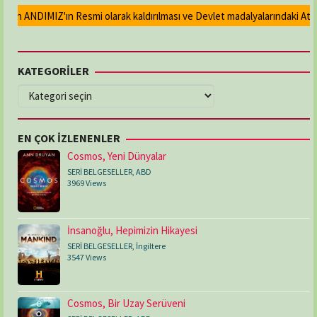
an ANDIMIZ'ın Resmi olarak kaldırılması ve Devlet madalyalarındaki Atatür
KATEGORİLER
KATEGORİLER
EN ÇOK İZLENENLER
Cosmos, Yeni Dünyalar
SERİ BELGESELLER
,
ABD
3969 Views
İnsanoğlu, Hepimizin Hikayesi
SERİ BELGESELLER
,
İngiltere
3547 Views
Cosmos, Bir Uzay Serüveni