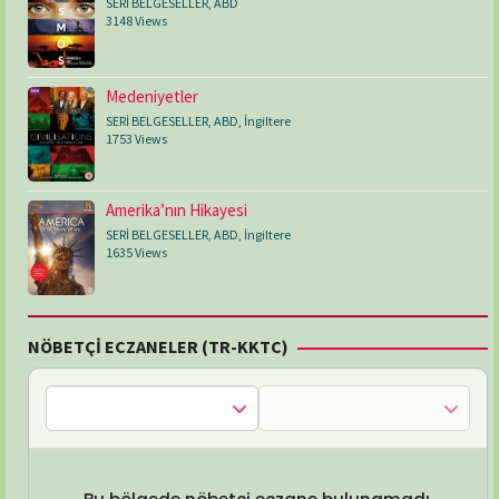
SERİ BELGESELLER
,
ABD
3148 Views
Medeniyetler
SERİ BELGESELLER
,
ABD
,
İngiltere
1753 Views
Amerika’nın Hikayesi
SERİ BELGESELLER
,
ABD
,
İngiltere
1635 Views
NÖBETÇİ ECZANELER (TR-KKTC)