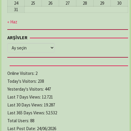
24
25
26
27
28
29
30
31
« Haz
ARŞİVLER
ARŞİVLER
Online Visitors:
2
Today's Visitors:
238
Yesterday's Visitors:
447
Last 7 Days Views:
12.721
Last 30 Days Views:
19.287
Last 365 Days Views:
52.532
Total Users:
88
Last Post Date:
24/06/2026