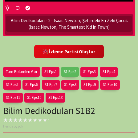
Bilim Dedikoduları - 2 - Isaac Newton, Şehirdeki En Zeki Çocuk
(Isaac Newton, The Smartest Kid in Town)
İzleme Partisi Oluştur
Tüm Bölümleri Gör
S1 Eps1
S1 Eps2
S1 Eps3
S1 Eps4
S1 Eps5
S1 Eps6
S1 Eps7
S1 Eps8
S1 Eps9
S1 Eps10
S1 Eps11
S1 Eps12
S1 Eps13
Bilim Dedikoduları S1B2
Henüz oy yok