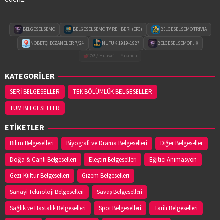
BELGESELSEMO
BELGESELSEMO TV REHBERİ (EPG)
BELGESELSEMO TRIVIA
NÖBETÇİ ECZANELER 7/24
NUTUK 1919-1927
BELGESELSEMOFLIX
iOS / Huawei — Yakında
KATEGORİLER
SERİ BELGESELLER
TEK BÖLÜMLÜK BELGESELLER
TÜM BELGESELLER
ETİKETLER
Bilim Belgeselleri
Biyografi ve Drama Belgeselleri
Diğer Belgeseller
Doğa & Canlı Belgeselleri
Eleştiri Belgeselleri
Eğitici Animasyon
Gezi-Kültür Belgeselleri
Gizem Belgeselleri
Sanayi-Teknoloji Belgeselleri
Savaş Belgeselleri
Sağlık ve Hastalık Belgeselleri
Spor Belgeselleri
Tarih Belgeselleri