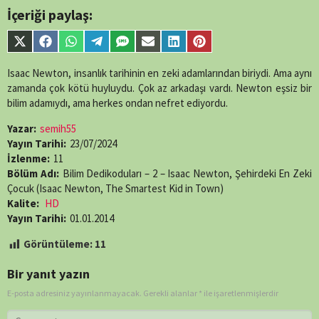
İçeriği paylaş:
Share
Share
Share
Share
Share
Share
Share
Share
on
on
on
on
on
on
on
on
X
Facebook
WhatsApp
Telegram
SMS
Email
LinkedIn
Pinterest
Isaac Newton, insanlık tarihinin en zeki adamlarından biriydi. Ama aynı
(Twitter)
zamanda çok kötü huyluydu. Çok az arkadaşı vardı. Newton eşsiz bir
bilim adamıydı, ama herkes ondan nefret ediyordu.
Yazar:
semih55
Yayın Tarihi:
23/07/2024
İzlenme:
11
Bölüm Adı:
Bilim Dedikoduları – 2 – Isaac Newton, Şehirdeki En Zeki
Çocuk (Isaac Newton, The Smartest Kid in Town)
Kalite:
HD
Yayın Tarihi:
01.01.2014
Görüntüleme:
11
Bir yanıt yazın
E-posta adresiniz yayınlanmayacak.
Gerekli alanlar
*
ile işaretlenmişlerdir