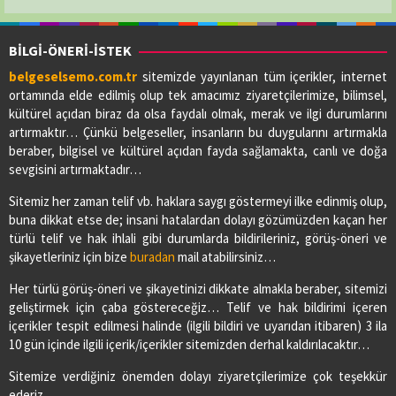
BİLGİ-ÖNERİ-İSTEK
belgeselsemo.com.tr
sitemizde yayınlanan tüm içerikler, internet
ortamında elde edilmiş olup tek amacımız ziyaretçilerimize, bilimsel,
kültürel açıdan biraz da olsa faydalı olmak, merak ve ilgi durumlarını
artırmaktır… Çünkü belgeseller, insanların bu duygularını artırmakla
beraber, bilgisel ve kültürel açıdan fayda sağlamakta, canlı ve doğa
sevgisini artırmaktadır…
Sitemiz her zaman telif vb. haklara saygı göstermeyi ilke edinmiş olup,
buna dikkat etse de; insani hatalardan dolayı gözümüzden kaçan her
türlü telif ve hak ihlali gibi durumlarda bildirileriniz, görüş-öneri ve
şikayetleriniz için bize
buradan
mail atabilirsiniz…
Her türlü görüş-öneri ve şikayetinizi dikkate almakla beraber, sitemizi
geliştirmek için çaba göstereceğiz… Telif ve hak bildirimi içeren
içerikler tespit edilmesi halinde (ilgili bildiri ve uyarıdan itibaren) 3 ila
10 gün içinde ilgili içerik/içerikler sitemizden derhal kaldırılacaktır…
Sitemize verdiğiniz önemden dolayı ziyaretçilerimize çok teşekkür
ederiz.