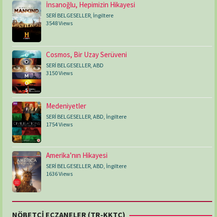
İnsanoğlu, Hepimizin Hikayesi
SERİ BELGESELLER
,
İngiltere
3548 Views
Cosmos, Bir Uzay Serüveni
SERİ BELGESELLER
,
ABD
3150 Views
Medeniyetler
SERİ BELGESELLER
,
ABD
,
İngiltere
1754 Views
Amerika’nın Hikayesi
SERİ BELGESELLER
,
ABD
,
İngiltere
1636 Views
NÖBETÇİ ECZANELER (TR-KKTC)