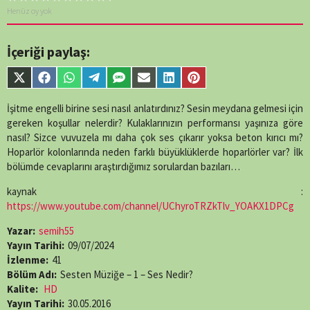
Henüz oy yok
İçeriği paylaş:
Share
Share
Share
Share
Share
Share
Share
Share
on
on
on
on
on
on
on
on
X
Facebook
WhatsApp
Telegram
SMS
Email
LinkedIn
Pinterest
İşitme engelli birine sesi nasıl anlatırdınız? Sesin meydana gelmesi için
(Twitter)
gereken koşullar nelerdir? Kulaklarınızın performansı yaşınıza göre
nasıl? Sizce vuvuzela mı daha çok ses çıkarır yoksa beton kırıcı mı?
Hoparlör kolonlarında neden farklı büyüklüklerde hoparlörler var? İlk
bölümde cevaplarını araştırdığımız sorulardan bazıları…
kaynak :
https://www.youtube.com/channel/UChyroTRZkTlv_YOAKX1DPCg
Yazar:
semih55
Yayın Tarihi:
09/07/2024
İzlenme:
41
Bölüm Adı:
Sesten Müziğe – 1 – Ses Nedir?
Kalite:
HD
Yayın Tarihi:
30.05.2016