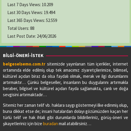
Last 7 Days Views:
10.209
Last 30 Days Views:
19.494
Last 365 Days Views:
52.559
Total Users:
88
Last Post Date:
24/06/2026
BİLGİ-ÖNERİ-İSTEK
belgeselsemo.com.tr
sitemizde yayınlanan tüm içerikler, internet
ortamında elde edilmiş olup tek amacımız ziyaretçilerimize, bilimsel,
kültürel açıdan biraz da olsa faydalı olmak, merak ve ilgi durumlarını
artırmaktır… Çünkü belgeseller, insanların bu duygularını artırmakla
beraber, bilgisel ve kültürel açıdan fayda sağlamakta, canlı ve doğa
sevgisini artırmaktadır…
Sitemiz her zaman telif vb. haklara saygı göstermeyi ilke edinmiş olup,
buna dikkat etse de; insani hatalardan dolayı gözümüzden kaçan her
türlü telif ve hak ihlali gibi durumlarda bildirileriniz, görüş-öneri ve
şikayetleriniz için bize
buradan
mail atabilirsiniz…