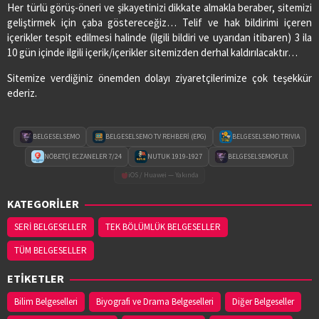
Her türlü görüş-öneri ve şikayetinizi dikkate almakla beraber, sitemizi
geliştirmek için çaba göstereceğiz… Telif ve hak bildirimi içeren
içerikler tespit edilmesi halinde (ilgili bildiri ve uyarıdan itibaren) 3 ila
10 gün içinde ilgili içerik/içerikler sitemizden derhal kaldırılacaktır…
Sitemize verdiğiniz önemden dolayı ziyaretçilerimize çok teşekkür
ederiz.
BELGESELSEMO
BELGESELSEMO TV REHBERİ (EPG)
BELGESELSEMO TRIVIA
NÖBETÇİ ECZANELER 7/24
NUTUK 1919-1927
BELGESELSEMOFLIX
iOS / Huawei — Yakında
KATEGORİLER
SERİ BELGESELLER
TEK BÖLÜMLÜK BELGESELLER
TÜM BELGESELLER
ETİKETLER
Bilim Belgeselleri
Biyografi ve Drama Belgeselleri
Diğer Belgeseller