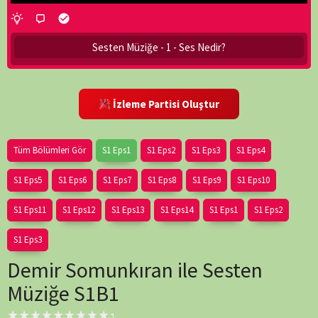
Sesten Müziğe - 1 - Ses Nedir?
İzleme Partisi Oluştur
Tüm Bölümleri Gör
S1 Eps1
S1 Eps2
S1 Eps3
S1 Eps4
S1 Eps5
S1 Eps6
S1 Eps7
S1 Eps8
S1 Eps9
S1 Eps10
S1 Eps11
S1 Eps12
S1 Eps13
S1 Eps14
S1 Eps1
S1 Eps2
S1 Eps3
Demir Somunkıran ile Sesten
Müziğe S1B1