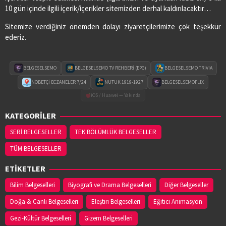
10 gün içinde ilgili içerik/içerikler sitemizden derhal kaldırılacaktır…
Sitemize verdiğiniz önemden dolayı ziyaretçilerimize çok teşekkür
ederiz.
BELGESELSEMO
BELGESELSEMO TV REHBERİ (EPG)
BELGESELSEMO TRIVIA
NÖBETÇİ ECZANELER 7/24
NUTUK 1919-1927
BELGESELSEMOFLIX
iOS / Huawei — Yakında
KATEGORİLER
SERİ BELGESELLER
TEK BÖLÜMLÜK BELGESELLER
TÜM BELGESELLER
ETİKETLER
Bilim Belgeselleri
Biyografi ve Drama Belgeselleri
Diğer Belgeseller
Doğa & Canlı Belgeselleri
Eleştiri Belgeselleri
Eğitici Animasyon
Gezi-Kültür Belgeselleri
Gizem Belgeselleri