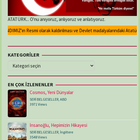
ATATÜRK... O'nu anıyoruz, anlıyoruz ve anlatıyoruz.
NDIMIZ'ın Resmi olarak kaldırılması ve Devlet madalyalarındaki Atatürk ka
KATEGORİLER
KATEGORİLER
EN ÇOK İZLENENLER
Cosmos, Yeni Dünyalar
SERİ BELGESELLER
,
ABD
3971 Views
İnsanoğlu, Hepimizin Hikayesi
SERİ BELGESELLER
,
İngiltere
3548 Views