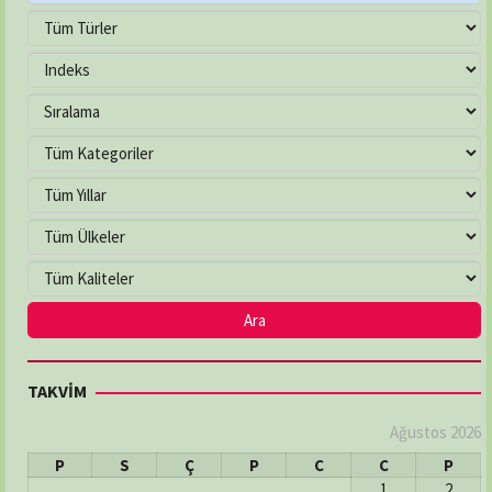
TAKVİM
Ağustos 2026
P
S
Ç
P
C
C
P
1
2