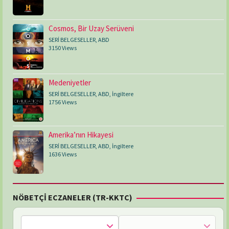
Cosmos, Bir Uzay Serüveni
SERİ BELGESELLER
,
ABD
3150 Views
Medeniyetler
SERİ BELGESELLER
,
ABD
,
İngiltere
1756 Views
Amerika’nın Hikayesi
SERİ BELGESELLER
,
ABD
,
İngiltere
1636 Views
NÖBETÇİ ECZANELER (TR-KKTC)