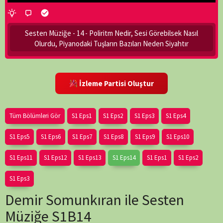
Sesten Müziğe - 14 - Poliritm Nedir, Sesi Görebilsek Nasıl
Olurdu, Piyanodaki Tuşların Bazıları Neden Siyahtır
İzleme Partisi Oluştur
Tüm Bölümleri Gör
S1 Eps1
S1 Eps2
S1 Eps3
S1 Eps4
S1 Eps5
S1 Eps6
S1 Eps7
S1 Eps8
S1 Eps9
S1 Eps10
S1 Eps11
S1 Eps12
S1 Eps13
S1 Eps14
S1 Eps1
S1 Eps2
S1 Eps3
Demir Somunkıran ile Sesten
Müziğe S1B14