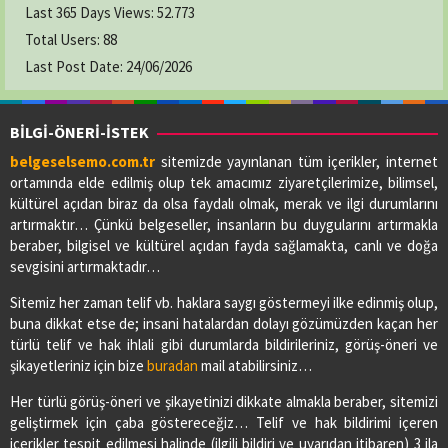
Last 365 Days Views:
52.773
Total Users:
88
Last Post Date:
24/06/2026
BİLGİ-ÖNERİ-İSTEK
belgeselsemo.com.tr
sitemizde yayınlanan tüm içerikler, internet
ortamında elde edilmiş olup tek amacımız ziyaretçilerimize, bilimsel,
kültürel açıdan biraz da olsa faydalı olmak, merak ve ilgi durumlarını
artırmaktır… Çünkü belgeseller, insanların bu duygularını artırmakla
beraber, bilgisel ve kültürel açıdan fayda sağlamakta, canlı ve doğa
sevgisini artırmaktadır…
Sitemiz her zaman telif vb. haklara saygı göstermeyi ilke edinmiş olup,
buna dikkat etse de; insani hatalardan dolayı gözümüzden kaçan her
türlü telif ve hak ihlali gibi durumlarda bildirileriniz, görüş-öneri ve
şikayetleriniz için bize
buradan
mail atabilirsiniz…
Her türlü görüş-öneri ve şikayetinizi dikkate almakla beraber, sitemizi
geliştirmek için çaba göstereceğiz… Telif ve hak bildirimi içeren
içerikler tespit edilmesi halinde (ilgili bildiri ve uyarıdan itibaren) 3 ila