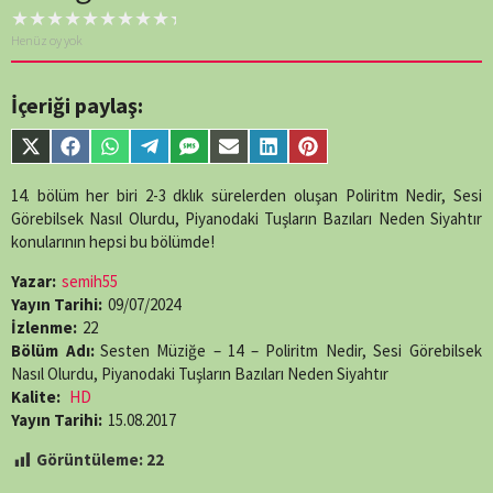
Henüz oy yok
İçeriği paylaş:
Share
Share
Share
Share
Share
Share
Share
Share
on
on
on
on
on
on
on
on
X
Facebook
WhatsApp
Telegram
SMS
Email
LinkedIn
Pinterest
14. bölüm her biri 2-3 dklık sürelerden oluşan Poliritm Nedir, Sesi
(Twitter)
Görebilsek Nasıl Olurdu, Piyanodaki Tuşların Bazıları Neden Siyahtır
konularının hepsi bu bölümde!
Yazar:
semih55
Yayın Tarihi:
09/07/2024
İzlenme:
22
Bölüm Adı:
Sesten Müziğe – 14 – Poliritm Nedir, Sesi Görebilsek
Nasıl Olurdu, Piyanodaki Tuşların Bazıları Neden Siyahtır
Kalite:
HD
Yayın Tarihi:
15.08.2017
Görüntüleme:
22