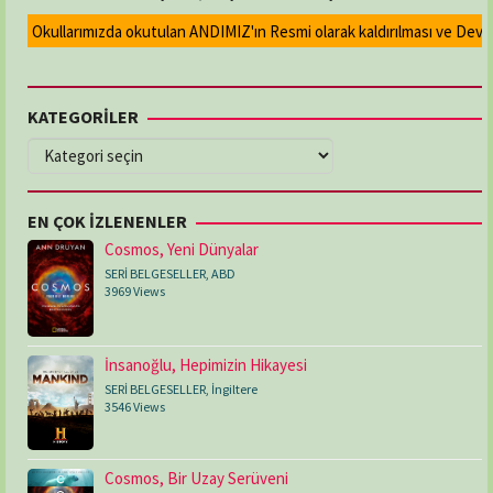
Okullarımızda okutulan ANDIMIZ'ın Resmi olarak kaldırılması ve Devlet m
KATEGORİLER
KATEGORİLER
EN ÇOK İZLENENLER
Cosmos, Yeni Dünyalar
SERİ BELGESELLER
,
ABD
3969 Views
İnsanoğlu, Hepimizin Hikayesi
SERİ BELGESELLER
,
İngiltere
3546 Views
Cosmos, Bir Uzay Serüveni