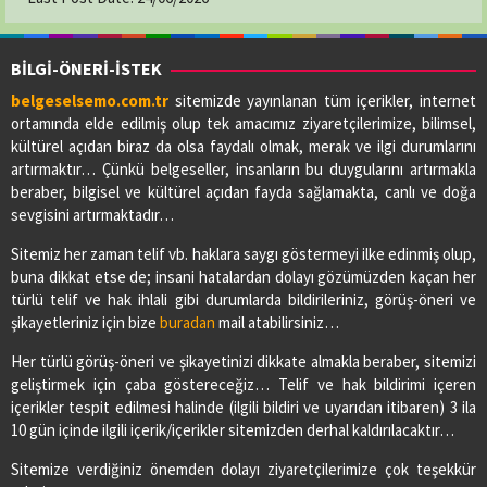
BİLGİ-ÖNERİ-İSTEK
belgeselsemo.com.tr
sitemizde yayınlanan tüm içerikler, internet
ortamında elde edilmiş olup tek amacımız ziyaretçilerimize, bilimsel,
kültürel açıdan biraz da olsa faydalı olmak, merak ve ilgi durumlarını
artırmaktır… Çünkü belgeseller, insanların bu duygularını artırmakla
beraber, bilgisel ve kültürel açıdan fayda sağlamakta, canlı ve doğa
sevgisini artırmaktadır…
Sitemiz her zaman telif vb. haklara saygı göstermeyi ilke edinmiş olup,
buna dikkat etse de; insani hatalardan dolayı gözümüzden kaçan her
türlü telif ve hak ihlali gibi durumlarda bildirileriniz, görüş-öneri ve
şikayetleriniz için bize
buradan
mail atabilirsiniz…
Her türlü görüş-öneri ve şikayetinizi dikkate almakla beraber, sitemizi
geliştirmek için çaba göstereceğiz… Telif ve hak bildirimi içeren
içerikler tespit edilmesi halinde (ilgili bildiri ve uyarıdan itibaren) 3 ila
10 gün içinde ilgili içerik/içerikler sitemizden derhal kaldırılacaktır…
Sitemize verdiğiniz önemden dolayı ziyaretçilerimize çok teşekkür