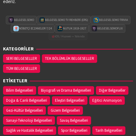
ederiz.
BELGESELSEMO
BELGESELSEMO TV REHBERİ (EPG)
BELGESELSEMO TRIVIA
NÖBETÇİ ECZANELER 7/24
NUTUK 1919-1927
BELGESELSEMOFLIX
iOS / Huawei — Yakında
KATEGORİLER
SERİ BELGESELLER
TEK BÖLÜMLÜK BELGESELLER
TÜM BELGESELLER
ETİKETLER
Bilim Belgeselleri
Biyografi ve Drama Belgeselleri
Diğer Belgeseller
Doğa & Canlı Belgeselleri
Eleştiri Belgeselleri
Eğitici Animasyon
Gezi-Kültür Belgeselleri
Gizem Belgeselleri
Sanayi-Teknoloji Belgeselleri
Savaş Belgeselleri
Sağlık ve Hastalık Belgeselleri
Spor Belgeselleri
Tarih Belgeselleri