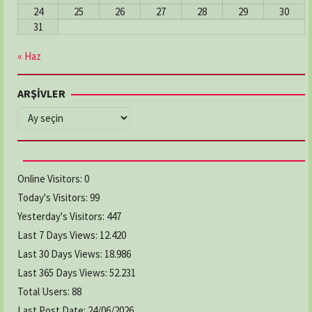
24
25
26
27
28
29
30
31
« Haz
ARŞİVLER
ARŞİVLER
Online Visitors:
0
Today's Visitors:
99
Yesterday's Visitors:
447
Last 7 Days Views:
12.420
Last 30 Days Views:
18.986
Last 365 Days Views:
52.231
Total Users:
88
Last Post Date:
24/06/2026