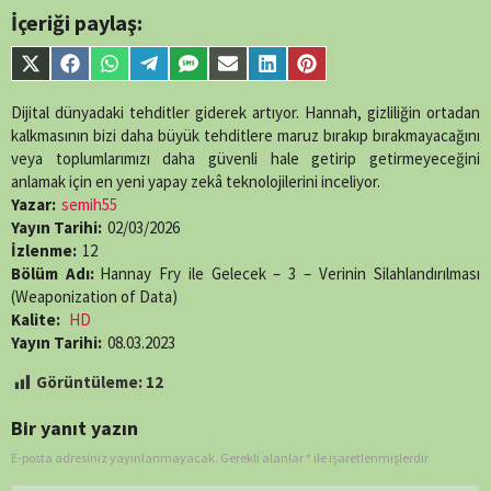
İçeriği paylaş:
Share
Share
Share
Share
Share
Share
Share
Share
on
on
on
on
on
on
on
on
X
Facebook
WhatsApp
Telegram
SMS
Email
LinkedIn
Pinterest
Dijital dünyadaki tehditler giderek artıyor. Hannah, gizliliğin ortadan
(Twitter)
kalkmasının bizi daha büyük tehditlere maruz bırakıp bırakmayacağını
veya toplumlarımızı daha güvenli hale getirip getirmeyeceğini
anlamak için en yeni yapay zekâ teknolojilerini inceliyor.
Yazar:
semih55
Yayın Tarihi:
02/03/2026
İzlenme:
12
Bölüm Adı:
Hannay Fry ile Gelecek – 3 – Verinin Silahlandırılması
(Weaponization of Data)
Kalite:
HD
Yayın Tarihi:
08.03.2023
Görüntüleme:
12
Bir yanıt yazın
E-posta adresiniz yayınlanmayacak.
Gerekli alanlar
*
ile işaretlenmişlerdir