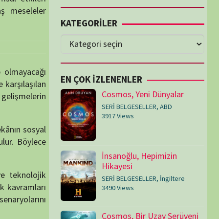
Cosmos, Yeni Dünyalar
SERİ BELGESELLER
,
ABD
3917 Views
İnsanoğlu, Hepimizin
Hikayesi
SERİ BELGESELLER
,
İngiltere
3490 Views
Cosmos, Bir Uzay Serüveni
SERİ BELGESELLER
,
ABD
3073 Views
Medeniyetler
SERİ BELGESELLER
,
ABD
,
İngiltere
1714 Views
Amerika’nın Hikayesi