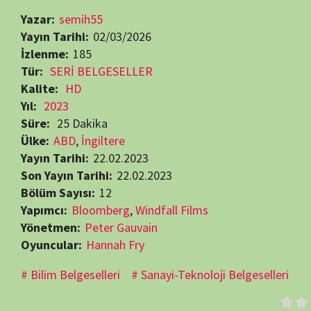
Bölüm Sayısı:
12
Yapımcı:
Bloomberg
,
Windfall Films
Yönetmen:
Peter Gauvain
Oyuncular:
Hannah Fry
Bilim Belgeselleri
Sanayi-Teknoloji Belgeselleri
Beğendiyseniz, 
Görüntüleme:
185
RELATED MOVIES
65 min
7.9
29 min
8.4
Bölüm:
Bölüm:
9
5
HD
TV Dizisi
HD
T
Mars’ta Kadınlar
James May ile
Bir Bilim Mac
19.06.2024
Ana
20.06.2011
Alex
11.01.1998
Carl