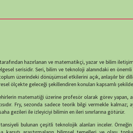
destek
DUYUR
azırlanan ve matematikçi, yazar ve bilim iletişimcisi
Hannah
idir. Seri, bilim ve teknoloji alanındaki en önemli ve çığır açıcı
deki dönüşümsel etkilerini açık, anlaşılır bir dille anlatır. Her
 geleceği şekillendiren konuları kapsamlı şekilde ele alır.
atematiği üzerine profesör olarak görev yapan, aynı zamanda
ATATÜRK
y, sezonda sadece teorik bilgi vermekle kalmaz; aynı zamanda
anlatıy
 izleyiciyi bilimin en ileri sınırlarına götürür.
Okullarımızda ok
unan çeşitli teknolojik alanları inceler. Örneğin bir bölümde
tırmaların bilimsel temelleri ve olası toplumsal etkileri
enekleri, verinin silahlaştırılması gibi çağdaş meseleler
KATEG
KATEG
nerji kaynağı olarak gerçekçi bir seçenek olup olmayacağı
EN ÇO
rişimlerini ziyaret ederek bu alandaki ilerlemeyi ve karşılaşılan