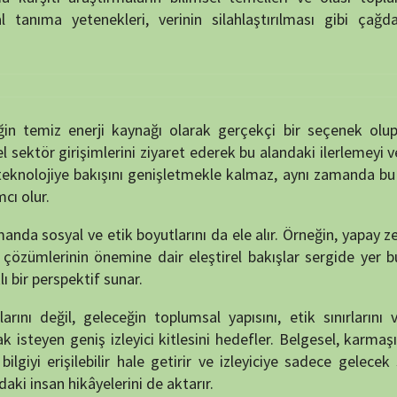
e bakışını genişletmekle kalmaz, aynı zamanda bu gelişmelerin
l ve etik boyutlarını da ele alır. Örneğin, yapay zekânın sosyal
in önemine dair eleştirel bakışlar sergide yer bulur. Böylece
tif sunar.
eleceğin toplumsal yapısını, etik sınırlarını ve teknolojik
iş izleyici kitlesini hedefler. Belgesel, karmaşık kavramları
ebilir hale getirir ve izleyiciye sadece gelecek senaryolarını
âyelerini de aktarır.