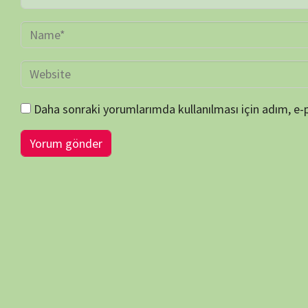
BİLGİ-ÖNERİ-İSTEK
belgeselsemo.com.tr
sitemizde yayınlanan tüm içerikler, intern
edilmiş olup tek amacımız ziyaretçilerimize, bilimsel, kültürel açı
faydalı olmak, merak ve ilgi durumlarını artırmaktır… Çünkü belgesel