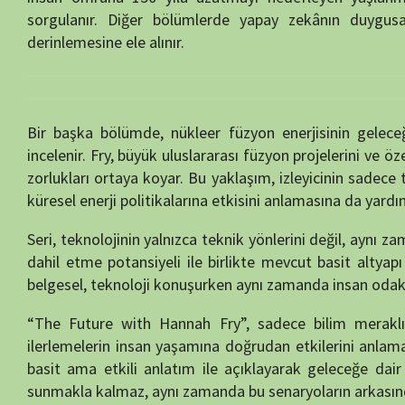
zorlukları ortaya koyar. Bu yaklaşım, izleyicinin sadece teknolojiy
küresel enerji politikalarına etkisini anlamasına da yardımcı olur.
Seri, teknolojinin yalnızca teknik yönlerini değil, aynı zamanda sosya
dahil etme potansiyeli ile birlikte mevcut basit altyapı çözümlerin
belgesel, teknoloji konuşurken aynı zamanda insan odaklı bir perspek
“The Future with Hannah Fry”, sadece bilim meraklılarını değil, g
ilerlemelerin insan yaşamına doğrudan etkilerini anlamak isteyen gen
basit ama etkili anlatım ile açıklayarak geleceğe dair bilgiyi erişil
sunmakla kalmaz, aynı zamanda bu senaryoların arkasındaki insan hik
Yazar:
semih55
Yayın Tarihi:
02/03/2026
İzlenme:
185
Tür:
SERİ BELGESELLER
Kalite:
HD
Yıl:
2023
Süre:
25 Dakika
Ülke:
ABD
,
İngiltere
Yayın Tarihi:
22.02.2023
Son Yayın Tarihi:
22.02.2023