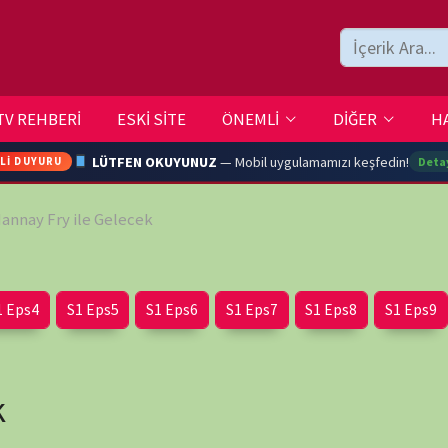
ESKİ SİTE
ÖNEMLİ
DİĞER
HAKKIMIZDA
İLETİŞİM
LÜTFEN OKUYUNUZ
— Mobil uygulamamızı keşfedin!
Detaylar →
e Gelecek
ARA
Eps5
S1 Eps6
S1 Eps7
S1 Eps8
S1 Eps9
S1 Eps10
YOUTU
TRAN
Ç