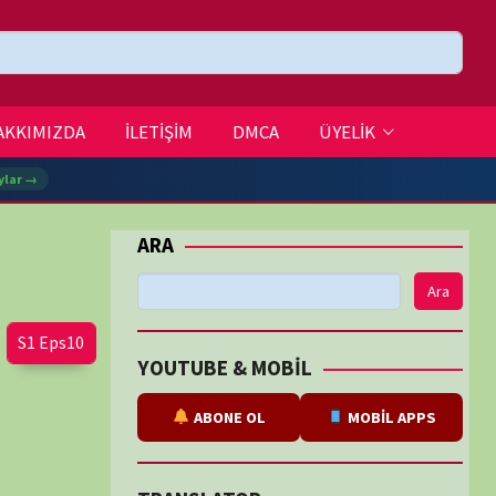
DMCA
ÜYELİK
Ara
BE & MOBİL
ABONE OL
MOBİL APPS
SLATOR
eviri
tarafından