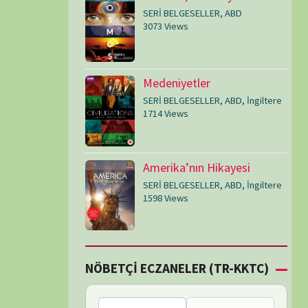
SERİ BELGESELLER
,
ABD
,
İngiltere
1598 Views
Çİ ECZANELER (TR-KKTC)
Bu bölgede nöbetçi
eczane bulunamadı.