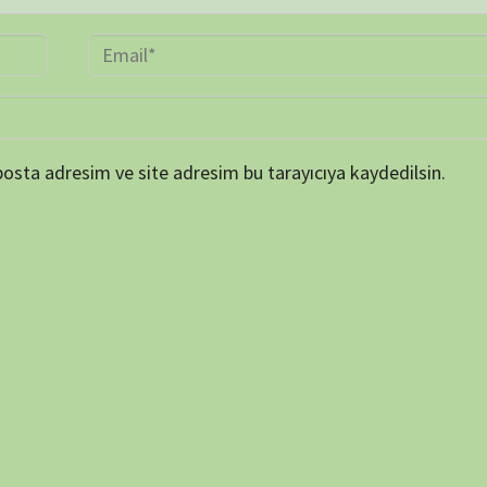
ARŞİV
Online 
Today's
Yesterd
Last 7 
Last 3
Last 3
Total 
Last P
KATEGORİLER
et ortamında elde
SERİ BELGESELLER
TEK BÖLÜMLÜK BELGESELLER
dan biraz da olsa
ler, insanların bu
ETİKETLER