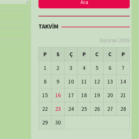
LER
Visitors:
2
 Visitors:
37
ay's Visitors:
54
Days Views:
1.700
0 Days Views:
5.951
65 Days Views:
40.069
Users:
79
ost Date:
24/06/2026
TÜM BELGESELLER