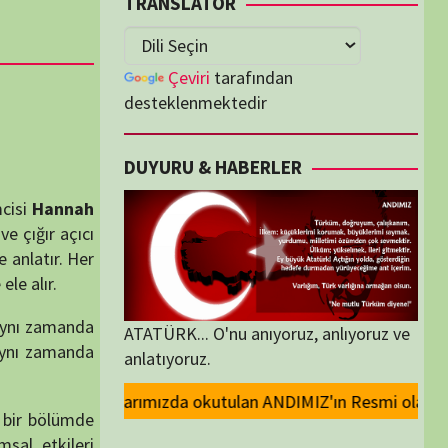
lenmektedir
U & HABERLER
... O'nu anıyoruz, anlıyoruz ve
oruz.
utulan ANDIMIZ'ın Resmi olarak kaldırılması ve Devlet madalyalarındaki 
ORİLER
ORİLER
K İZLENENLER