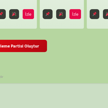
O'Connor
,
Peter
Chinn
,
Shaun
TAKVİ
Trevisick
 ve site adresim bu tarayıcıya kaydedilsin.
P
1
8
15
22
29
« Mar
ARŞİV