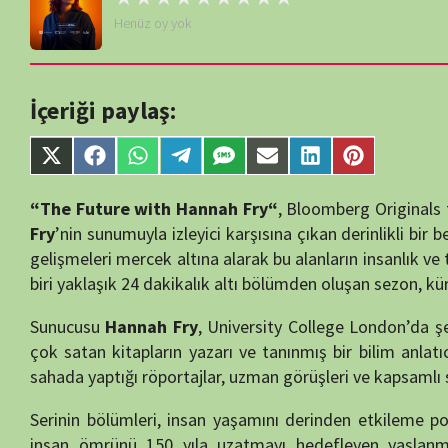
İçeriği paylaş:
Share
Share
Share
Share
Share
Share
Share
Share
on
on
on
on
on
on
on
on
X
Facebook
WhatsApp
Telegram
SMS
Email
LinkedIn
Pinterest
“The Future with Hannah Fry“
, Bloomberg Originals tarafından h
(Twitter)
Fry
’nin sunumuyla izleyici karşısına çıkan derinlikli bir belgesel seris
gelişmeleri mercek altına alarak bu alanların insanlık ve toplum üzerin
biri yaklaşık 24 dakikalık altı bölümden oluşan sezon, küresel ölçekte
Sunucusu
Hannah Fry
, University College London’da şehirlerin m
çok satan kitapların yazarı ve tanınmış bir bilim anlatıcısıdır. Fr
sahada yaptığı röportajlar, uzman görüşleri ve kapsamlı saha gezileri ile
Serinin bölümleri, insan yaşamını derinden etkileme potansiyeli bul
insan ömrünü 150 yıla uzatmayı hedefleyen yaşlanma karşıtı araş
sorgulanır. Diğer bölümlerde yapay zekânın duygusal tanıma yet
derinlemesine ele alınır.
Bir başka bölümde, nükleer füzyon enerjisinin geleceğin temiz e
incelenir. Fry, büyük uluslararası füzyon projelerini ve özel sektör gi