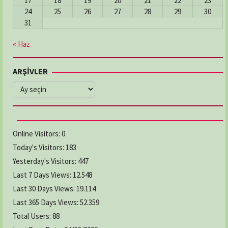
17
18
19
20
21
22
23
24
25
26
27
28
29
30
31
« Haz
ARŞİVLER
ARŞİVLER
Online Visitors:
0
Today's Visitors:
183
Yesterday's Visitors:
447
Last 7 Days Views:
12.548
Last 30 Days Views:
19.114
Last 365 Days Views:
52.359
Total Users:
88