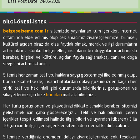
Last Post Date:
24/06/2026
BİLGİ-ÖNERİ-İSTEK
belgeselsemo.com.tr
sitemizde yayınlanan tüm içerikler, internet
ortamında elde edilmiş olup tek amacımız ziyaretçilerimize, bilimsel,
kültürel açıdan biraz da olsa faydalı olmak, merak ve ilgi durumlarını
artırmaktır… Çünkü belgeseller, insanların bu duygularını artırmakla
beraber, bilgisel ve kültürel açıdan fayda sağlamakta, canlı ve doğa
sevgisini artırmaktadır…
Sitemiz her zaman telif vb. haklara saygı göstermeyi ilke edinmiş olup,
buna dikkat etse de; insani hatalardan dolayı gözümüzden kaçan her
türlü telif ve hak ihlali gibi durumlarda bildirileriniz, görüş-öneri ve
şikayetleriniz için bize
buradan
mail atabilirsiniz…
Her türlü görüş-öneri ve şikayetinizi dikkate almakla beraber, sitemizi
geliştirmek için çaba göstereceğiz… Telif ve hak bildirimi içeren
içerikler tespit edilmesi halinde (ilgili bildiri ve uyarıdan itibaren) 3 ila
10 gün içinde ilgili içerik/içerikler sitemizden derhal kaldırılacaktır…
Sitemize verdiğiniz önemden dolayı ziyaretçilerimize çok teşekkür