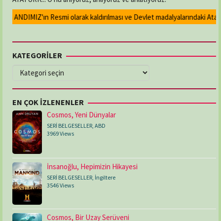
n ANDIMIZ'ın Resmi olarak kaldırılması ve Devlet madalyalarındaki Atatürk
KATEGORİLER
KATEGORİLER
EN ÇOK İZLENENLER
Cosmos, Yeni Dünyalar
SERİ BELGESELLER
,
ABD
3969 Views
İnsanoğlu, Hepimizin Hikayesi
SERİ BELGESELLER
,
İngiltere
3546 Views
Cosmos, Bir Uzay Serüveni