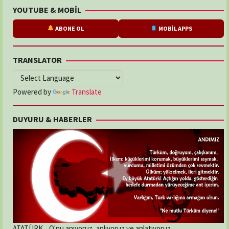
YOUTUBE & MOBİL
ABONE OL
MOBİL APPS
TRANSLATOR
Powered by
Translate
DUYURU & HABERLER
ATATÜRK... O'nu anıyoruz, anlıyoruz ve anlatıyoruz.