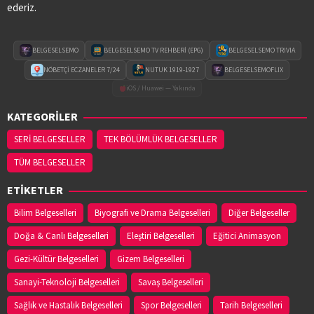
ederiz.
BELGESELSEMO
BELGESELSEMO TV REHBERİ (EPG)
BELGESELSEMO TRIVIA
NÖBETÇİ ECZANELER 7/24
NUTUK 1919-1927
BELGESELSEMOFLIX
iOS / Huawei — Yakında
KATEGORİLER
SERİ BELGESELLER
TEK BÖLÜMLÜK BELGESELLER
TÜM BELGESELLER
ETİKETLER
Bilim Belgeselleri
Biyografi ve Drama Belgeselleri
Diğer Belgeseller
Doğa & Canlı Belgeselleri
Eleştiri Belgeselleri
Eğitici Animasyon
Gezi-Kültür Belgeselleri
Gizem Belgeselleri
Sanayi-Teknoloji Belgeselleri
Savaş Belgeselleri
Sağlık ve Hastalık Belgeselleri
Spor Belgeselleri
Tarih Belgeselleri