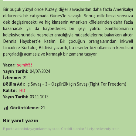
on
on
on
on
on
on
on
on
episode.php
on
X
Facebook
WhatsApp
Telegram
SMS
Email
LinkedIn
Pinterest
Bir buçuk yüzyıl önce Kuzey, diğer savaşlardan daha fazla Amerikalıyı
line
89
(Twitter)
öldürecek bir çatışmada Güney'le savaştı. Sonuç milletimizi sonsuza
dek değiştirecekti ve hiç kimsenin Amerikan kölelerinden daha fazla
kazanacak ya da kaybedecek bir şeyi yoktu. Smithsonian'ın
koleksiyonundaki nesneler aracılığıyla mücadelelerine bakarken aktör
Dennis Haysbert'e katılın. Bir çocuğun prangalarından inkwell
Lincoln'e Kurtuluş Bildirisi yazardı, bu eserler bizi ülkemizin kendisini
parçaladığı acımasız ve karmaşık bir zamana taşıyor.
Yazar:
semih55
Yayın Tarihi:
04/07/2024
İzlenme:
21
Bölüm Adı:
İç Savaş – 3 – Özgürlük İçin Savaş (Fight For Freedom)
Kalite:
HD
Yayın Tarihi:
03.11.2013
Görüntüleme:
21
Bir yanıt yazın
E-posta adresiniz yayınlanmayacak.
Gerekli alanlar
*
ile işaretlenmişlerdir