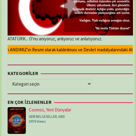
ATATÜRK... O'nu anıyoruz, anlıyoruz ve anlatıyoruz.
an ANDIMIZ'ın Resmi olarak kaldırılması ve Devlet madalyalarındaki Atatür
KATEGORİLER
KATEGORİLER
EN ÇOK İZLENENLER
Cosmos, Yeni Dünyalar
SERİ BELGESELLER
,
ABD
3970 Views