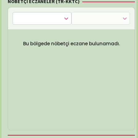
NÖBETÇİ ECZANELER (TR-KKTC)
Bu bölgede nöbetçi eczane bulunamadı.