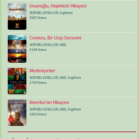
İnsanoğlu, Hepimizin Hikayesi
SERİ BELGESELLER
,
İngiltere
3547 Views
Cosmos, Bir Uzay Serüveni
SERİ BELGESELLER
,
ABD
3149 Views
Medeniyetler
SERİ BELGESELLER
,
ABD
,
İngiltere
1753 Views
Amerika’nın Hikayesi
SERİ BELGESELLER
,
ABD
,
İngiltere
1635 Views