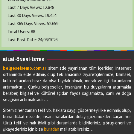
Last 7 Days Views:
12.848
Last 30 Days Views:
19.414
Last 365 Days Views:
52.659
Total Users:
88
Last Post Date:
24/06/2026
BİLGİ-ÖNERİ-İSTEK
belgeselsemo.com.tr
sitemizde yayınlanan tüm içerikler, internet
ortamında elde edilmiş olup tek amacımız ziyaretçilerimize, bilimsel,
kültürel açıdan biraz da olsa faydalı olmak, merak ve ilgi durumlarını
artırmaktır… Çünkü belgeseller, insanların bu duygularını artırmakla
beraber, bilgisel ve kültürel açıdan fayda sağlamakta, canlı ve doğa
sevgisini artırmaktadır…
Sitemiz her zaman telif vb. haklara saygı göstermeyi ilke edinmiş olup,
buna dikkat etse de; insani hatalardan dolayı gözümüzden kaçan her
türlü telif ve hak ihlali gibi durumlarda bildirileriniz, görüş-öneri ve
şikayetleriniz için bize
buradan
mail atabilirsiniz…