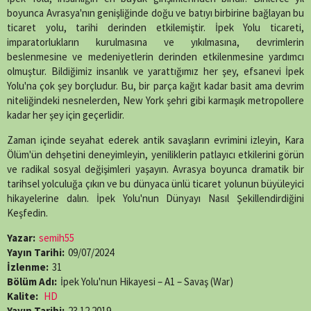
(Twitter)
boyunca Avrasya'nın genişliğinde doğu ve batıyı birbirine bağlayan bu
ticaret yolu, tarihi derinden etkilemiştir. İpek Yolu ticareti,
imparatorlukların kurulmasına ve yıkılmasına, devrimlerin
beslenmesine ve medeniyetlerin derinden etkilenmesine yardımcı
olmuştur. Bildiğimiz insanlık ve yarattığımız her şey, efsanevi İpek
Yolu'na çok şey borçludur. Bu, bir parça kağıt kadar basit ama devrim
niteliğindeki nesnelerden, New York şehri gibi karmaşık metropollere
kadar her şey için geçerlidir.
Zaman içinde seyahat ederek antik savaşların evrimini izleyin, Kara
Ölüm'ün dehşetini deneyimleyin, yeniliklerin patlayıcı etkilerini görün
ve radikal sosyal değişimleri yaşayın. Avrasya boyunca dramatik bir
tarihsel yolculuğa çıkın ve bu dünyaca ünlü ticaret yolunun büyüleyici
hikayelerine dalın. İpek Yolu'nun Dünyayı Nasıl Şekillendirdiğini
Keşfedin.
Yazar:
semih55
Yayın Tarihi:
09/07/2024
İzlenme:
31
Bölüm Adı:
İpek Yolu'nun Hikayesi – A1 – Savaş (War)
Kalite:
HD
Yayın Tarihi:
23.12.2019