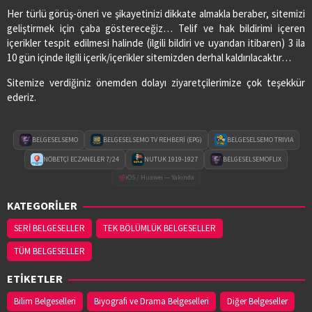
Her türlü görüş-öneri ve şikayetinizi dikkate almakla beraber, sitemizi
geliştirmek için çaba göstereceğiz… Telif ve hak bildirimi içeren
içerikler tespit edilmesi halinde (ilgili bildiri ve uyarıdan itibaren) 3 ila
10 gün içinde ilgili içerik/içerikler sitemizden derhal kaldırılacaktır…
Sitemize verdiğiniz önemden dolayı ziyaretçilerimize çok teşekkür
ederiz.
BELGESELSEMO
BELGESELSEMO TV REHBERİ (EPG)
BELGESELSEMO TRIVIA
NÖBETÇİ ECZANELER 7/24
NUTUK 1919-1927
BELGESELSEMOFLIX
iOS / Huawei — Yakında
KATEGORİLER
SERİ BELGESELLER
TEK BÖLÜMLÜK BELGESELLER
TÜM BELGESELLER
ETİKETLER
Bilim Belgeselleri
Biyografi ve Drama Belgeselleri
Diğer Belgeseller