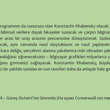
e sunulan en son teorileri daha da anlaşılır hale getirecek.
Sistemi’nin Sınırında (На краю Солнечной системы)
BELGE