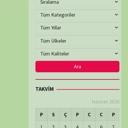
9
10
11
12
13
14
16
17
18
19
20
21
23
24
25
26
27
28
30
LER
LER
Visitors:
1
 Visitors:
41
ay's Visitors:
62