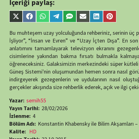
gerçekler akışında size rehberlik ederek, açık ve ilgi çekici bir şekild
Yazar:
semih55
Yayın Tarihi:
28/02/2026
İzlenme:
4
Bölüm Adı:
Konstantin Khabensky ile Bilim Akşamları – 4 – Güneş 
Kalite:
HD
Yayın Tarihi:
23.10.2015
Görüntüleme:
4
Bir yanıt yazın
E-posta adresiniz yayınlanmayacak.
Gerekli alanlar
*
ile işaretlenmişlerdir