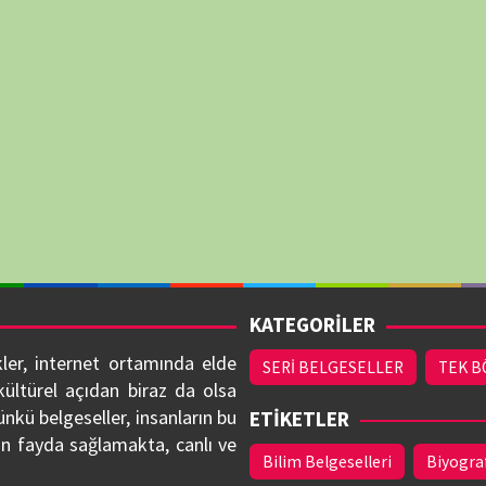
YILLAR
r sitemizden derhal
1961
1964
1976
1978
1980
1985
1998
1999
2000
2001
2002
2003
deriz.
2008
2009
2010
2011
2012
2013
2018
2019
2020
2021
2022
2023
LSEMO TRIVIA
LSEMOFLIX
BELGESELSEMO.COM.TR - 2026