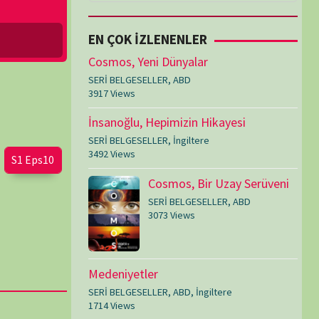
LGESELLER
,
İngiltere
ws
Cosmos, Bir Uzay Serüveni
SERİ BELGESELLER
,
ABD
3073 Views
yetler
LGESELLER
,
ABD
,
İngiltere
ws
Amerika’nın Hikayesi
SERİ BELGESELLER
,
ABD
,
İngiltere
1599 Views
Çİ ECZANELER (TR-KKTC)