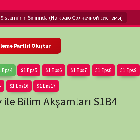
SERİ BE
3492 Vie
Eps5
S1 Eps6
S1 Eps7
S1 Eps8
S1 Eps9
S1 Eps10
6
S1 Eps17
ilim Akşamları S1B4
Medeni
SERİ BE
1714 Vie
da sunucusu olan Konstantin Khabensky olacak: “Evren Nasıl
lere dayalı hikayeler sunacak ve çarpıcı bilgisayar grafikleri
r uzay aracının penceresine dönüştürecek. Sadece uzak uzay
NÖBET
anda nasıl oluştuklarını ve nasıl yapılandırıldıklarını da
, yerçekimi alanına yakalanma riski olmadan yaklaşacaksınız.
ceksiniz – bilgisayar grafikleri milyarlarca yılı dakikalara
nizi sağlayacak. Konstantin Khabensky, büyüleyici bilimsel