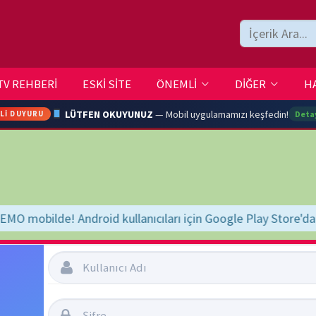
ESKİ SİTE
ÖNEMLİ
DİĞER
HAKKIMIZDA
İLETİŞİM
LÜTFEN OKUYUNUZ
— Mobil uygulamamızı keşfedin!
Detaylar →
ARA
kullanıcıları için Google Play Store'da hazır
"BELGESELSEMO" yaz, bul
YOUTU
TRAN
Şifremi Unuttum
Beni Hatırla
Ç