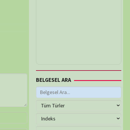
M
Haziran 2026
S
Ç
P
C
C
P
2
3
4
5
6
7