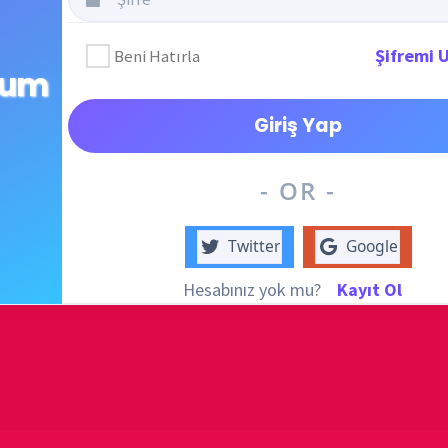
destek
DUYUR
- OR -
ATATÜRK
Twitter
Google
anlatıy
Hesabınız yok mu?
Kayıt Ol
demektir... Hürce tekrar Okullarımızda okutulması umudu ve duasıyla...
KATEG
KATEG
EN ÇO
in Sınırında (На краю Солнечной системы)
Cosmos
SERİ BE
3917 Vie
i Oluştur
İnsanoğ