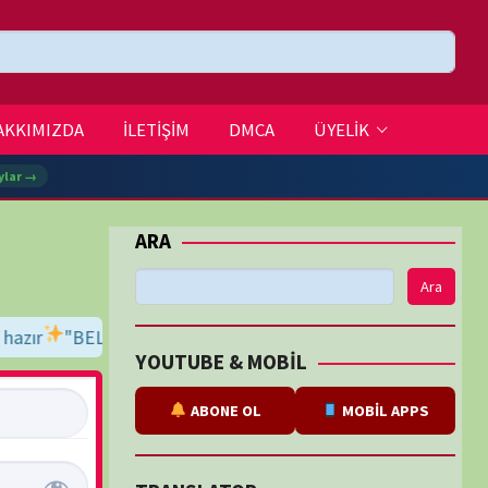
DMCA
ÜYELİK
Ara
, indir, keyfini çıkar!
İyi seyirler dileriz...
BE & MOBİL
ABONE OL
MOBİL APPS
SLATOR
eviri
tarafından