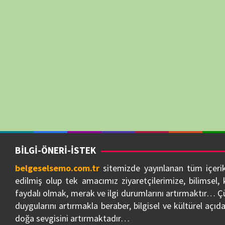
bildiri ve uyarıdan itibaren) 3 ila 10 gün içinde ilgili içerik/içerikle
kaldırılacaktır…
Sitemize verdiğiniz önemden dolayı ziyaretçilerimize çok teşekkür e
BELGESELSEMO
BELGESELSEMO TV REHBERİ (EPG)
BELGESE
NÖBETÇİ ECZANELER 7/24
NUTUK 1919-1927
BELGESE
iOS / Huawei — Yakında