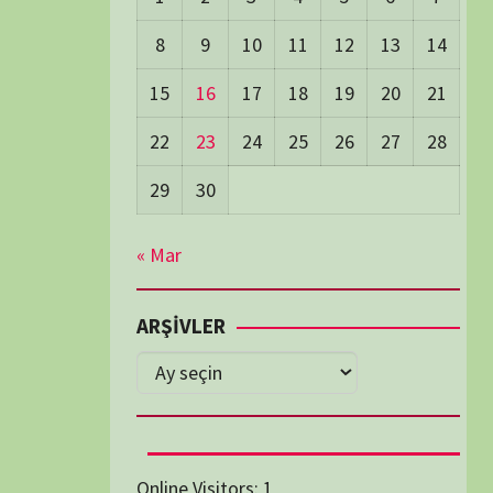
Days Views:
1.771
0 Days Views:
6.054
65 Days Views:
40.068
Users:
79
ost Date:
24/06/2026
TÜM BELGESELLER
Diğer Belgeseller
tici Animasyon
i-Teknoloji Belgeselleri
Spor Belgeselleri
Yakın Tarih Belgeselleri