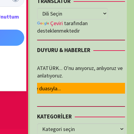
lenmektedir
U & HABERLER
... O'nu anıyoruz, anlıyoruz ve
oruz.
ORİLER
ORİLER
K İZLENENLER
, Yeni Dünyalar
LGESELLER
,
ABD
ws
lu, Hepimizin Hikayesi