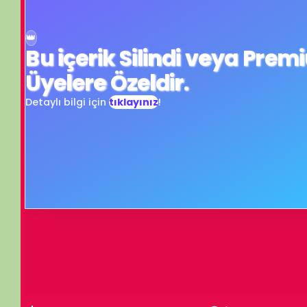
Üyelere Özeldir.
Detaylı bilgi için
tıklayınız
!
atürk kabartmasının kaldırılması kararını kınıyoruz.. ANT demek, YEMİN 
Turn off light
Comments
İzleme Partisi
Konstantin Khabensky ile Bilim Akşamları - 4 - Güneş Sistemi’n
İzleme Partis