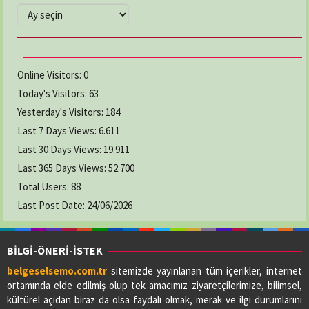
ARŞİVLER
ELMAS ECZANESİ
Adres:
CUMHURİYET MAH. KEMER CAD. NO:5/2
03628769294
Online Visitors:
0
Today's Visitors:
63
GAMZE ECZANESİ
Yesterday's Visitors:
184
Adres:
YENİ CAMİ MAH. LİSE CAD. NO:64/A
Last 7 Days Views:
6.611
03626222619
Last 30 Days Views:
19.911
Last 365 Days Views:
52.700
Total Users:
KAVAK ECZANESİ
88
Adres:
19 MAYIS MAH. ADNAN MENDERES CAD.
Last Post Date:
24/06/2026
NO:73/A
03627412412
BİLGİ-ÖNERİ-İSTEK
belgeselsemo.com.tr
sitemizde yayınlanan tüm içerikler, internet
LADİK ELİF ECZANESİ
ortamında elde edilmiş olup tek amacımız ziyaretçilerimize, bilimsel,
Adres:
BAHŞİ MAH.GAZİ CAD.NO:56/A
kültürel açıdan biraz da olsa faydalı olmak, merak ve ilgi durumlarını