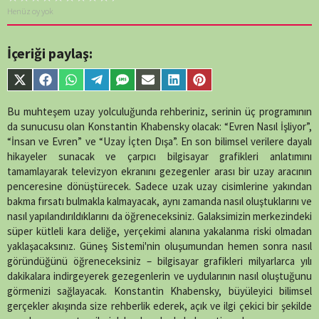
Henüz oy yok
İçeriği paylaş:
Share
Share
Share
Share
Share
Share
Share
Share
on
on
on
on
on
on
on
on
X
Facebook
WhatsApp
Telegram
SMS
Email
LinkedIn
Pinterest
Bu muhteşem uzay yolculuğunda rehberiniz, serinin üç programının
(Twitter)
da sunucusu olan Konstantin Khabensky olacak: “Evren Nasıl İşliyor”,
“İnsan ve Evren” ve “Uzay İçten Dışa”. En son bilimsel verilere dayalı
hikayeler sunacak ve çarpıcı bilgisayar grafikleri anlatımını
tamamlayarak televizyon ekranını gezegenler arası bir uzay aracının
penceresine dönüştürecek. Sadece uzak uzay cisimlerine yakından
bakma fırsatı bulmakla kalmayacak, aynı zamanda nasıl oluştuklarını ve
nasıl yapılandırıldıklarını da öğreneceksiniz. Galaksimizin merkezindeki
süper kütleli kara deliğe, yerçekimi alanına yakalanma riski olmadan
yaklaşacaksınız. Güneş Sistemi'nin oluşumundan hemen sonra nasıl
göründüğünü öğreneceksiniz – bilgisayar grafikleri milyarlarca yılı
dakikalara indirgeyerek gezegenlerin ve uydularının nasıl oluştuğunu
görmenizi sağlayacak. Konstantin Khabensky, büyüleyici bilimsel
gerçekler akışında size rehberlik ederek, açık ve ilgi çekici bir şekilde