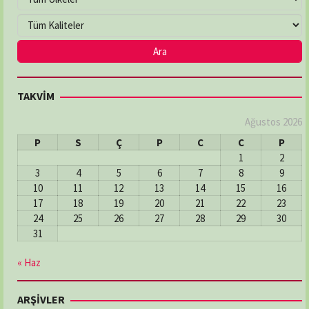
Adres:
Çiftlik Mahallesi, 100. Yıl Bulvarı No:225/A
İlkadım / Samsun
03622336321
DENİZ ECZANESİ
TAKVİM
Adres:
MERKEZ MAH: ŞEHİT HAKKI BATI SOK: NO:2/A
03626112246
Ağustos 2026
P
S
Ç
P
C
C
P
1
2
DERECİK ECZANESİ
3
4
5
6
7
8
9
Adres:
Derecik Mahallesi 23 Nısan Caddesi No:82
10
11
12
13
14
15
16
Atakum / Samsun
17
18
19
20
21
22
23
03624655074
24
25
26
27
28
29
30
31
DOKUZ EYLÜL ECZANESİ
« Haz
Adres:
İlyasköy Mahallesi, Aziziye Caddesi,
No:205/A İlkadım / Samsun
ARŞİVLER
03622368481