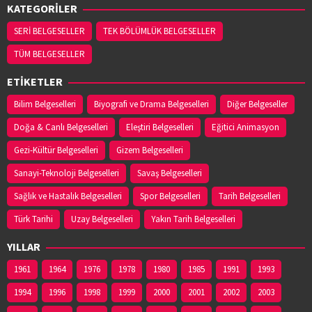
KATEGORİLER
03622560360
SERİ BELGESELLER
TEK BÖLÜMLÜK BELGESELLER
TÜM BELGESELLER
YASEMİN ECZANESİ
Adres:
EMIREFENDI MAHALLESI HASAN ÇAKIN
ETİKETLER
CADDESI NO:14/B
03625443111
Bilim Belgeselleri
Biyografi ve Drama Belgeselleri
Diğer Belgeseller
Doğa & Canlı Belgeselleri
Eleştiri Belgeselleri
Eğitici Animasyon
YENİ HAVZA ECZANESİ
Gezi-Kültür Belgeselleri
Gizem Belgeselleri
Adres:
İCADİYE MAH. KAZIMPAŞA CAD. NO:48/1
Sanayi-Teknoloji Belgeselleri
Savaş Belgeselleri
03627141953
Sağlık ve Hastalık Belgeselleri
Spor Belgeselleri
Tarih Belgeselleri
Türk Tarihi
Uzay Belgeselleri
Yakın Tarih Belgeselleri
YİĞİT ECZANESİ
Adres:
Eyüp Sultan Mahallesi, Şeyh Şamil Sokak
YILLAR
No:1AA Ayvacık / Samsun
1961
03628132140
1964
1976
1978
1980
1985
1991
1993
1994
1996
1998
1999
2000
2001
2002
2003