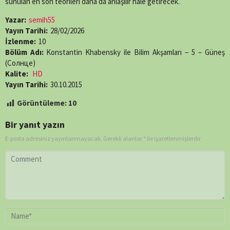
sunulan en son teorileri daha da anlaşılır hale getirecek.
Yazar:
semih55
Yayın Tarihi:
28/02/2026
İzlenme:
10
Bölüm Adı:
Konstantin Khabensky ile Bilim Akşamları – 5 – Güneş
(Солнце)
Kalite:
HD
Yayın Tarihi:
30.10.2015
Görüntüleme:
10
Bir yanıt yazın
E-posta adresiniz yayınlanmayacak.
Gerekli alanlar
*
ile işaretlenmişlerdir