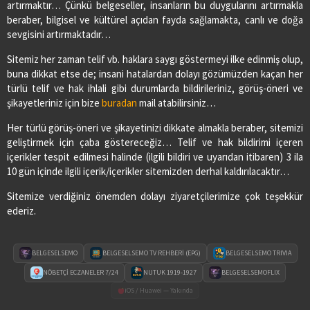
03627713091
artırmaktır… Çünkü belgeseller, insanların bu duygularını artırmakla
beraber, bilgisel ve kültürel açıdan fayda sağlamakta, canlı ve doğa
sevgisini artırmaktadır…
PİAZZA ECZANESİ
Sitemiz her zaman telif vb. haklara saygı göstermeyi ilke edinmiş olup,
Adres:
YENİ MAH. ÇARŞAMBA CAD. NO:52
buna dikkat etse de; insani hatalardan dolayı gözümüzden kaçan her
03622901605
türlü telif ve hak ihlali gibi durumlarda bildirileriniz, görüş-öneri ve
şikayetleriniz için bize
buradan
mail atabilirsiniz…
SAĞLIK ECZANESİ
Her türlü görüş-öneri ve şikayetinizi dikkate almakla beraber, sitemizi
Adres:
CUMHURİYET MAH.1.ZİRAAT SOKAK NO:17/B
geliştirmek için çaba göstereceğiz… Telif ve hak bildirimi içeren
03626474078
içerikler tespit edilmesi halinde (ilgili bildiri ve uyarıdan itibaren) 3 ila
10 gün içinde ilgili içerik/içerikler sitemizden derhal kaldırılacaktır…
Sitemize verdiğiniz önemden dolayı ziyaretçilerimize çok teşekkür
SEDA ECZANESİ
ederiz.
Adres:
ORTA MAH. MUSA KÜÇÜKKURT CAD. NO:2/A
03628213333
BELGESELSEMO
BELGESELSEMO TV REHBERİ (EPG)
BELGESELSEMO TRIVIA
VURAL ECZANESİ
NÖBETÇİ ECZANELER 7/24
NUTUK 1919-1927
BELGESELSEMOFLIX
Adres:
19 MAYIS MAH. HACI ALİ EKİNCİ BULVARI
iOS / Huawei — Yakında
NO:4/C