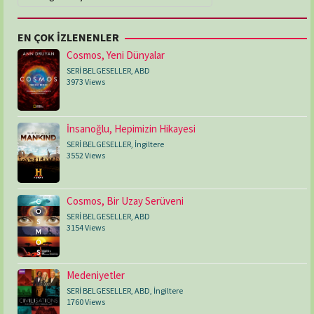
EN ÇOK İZLENENLER
Cosmos, Yeni Dünyalar
SERİ BELGESELLER
,
ABD
3973 Views
İnsanoğlu, Hepimizin Hikayesi
SERİ BELGESELLER
,
İngiltere
3552 Views
Cosmos, Bir Uzay Serüveni
SERİ BELGESELLER
,
ABD
3154 Views
Medeniyetler
SERİ BELGESELLER
,
ABD
,
İngiltere
1760 Views