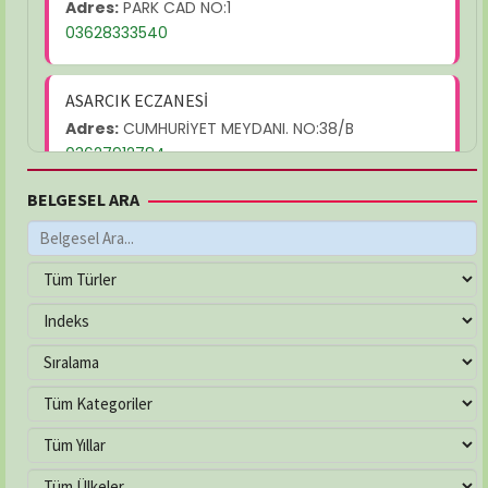
Adres:
PARK CAD NO:1
03628333540
ASARCIK ECZANESİ
Adres:
CUMHURİYET MEYDANI. NO:38/B
03627912784
BELGESEL ARA
AYŞEGÜL ECZANESİ
Adres:
MEVLANA MAH. YUKARIBAKIRPINARI SOK.
NO:21/C
03625026232
ÇAKIRLAR ECZANESİ
Adres:
YALI MAH. ATATÜRK BULVARI NO:263/B
03624577799
ÇEVRE ECZANESİ