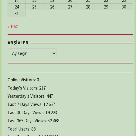
17
18
19
20
21
22
23
24
25
26
27
28
29
30
31
« Haz
ARŞİVLER
ARŞİVLER
Online Visitors:
0
Today's Visitors:
217
Yesterday's Visitors:
447
Last 7 Days Views:
12.657
Last 30 Days Views:
19.223
Last 365 Days Views:
52.468
Total Users:
88