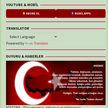
YOUTUBE & MOBİL
ABONE OL
MOBİL APPS
TRANSLATOR
Powered by
Translate
DUYURU & HABERLER
ATATÜRK... O'nu anıyoruz, anlıyoruz ve anlatıyoruz.