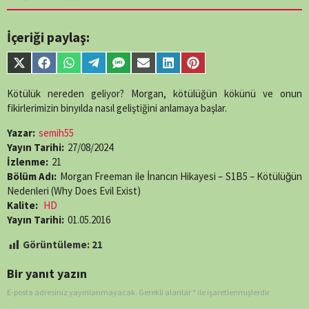
numeric value
encountered in
/home/belges/public_html/belgeselsemo/wp-
İçeriği paylaş:
content/themes/muvipro/template-
parts/content-
Share
Share
Share
Share
Share
Share
Share
Share
single-
on
on
on
on
on
on
on
on
episode.php
on
X
Facebook
WhatsApp
Telegram
SMS
Email
LinkedIn
Pinterest
Kötülük nereden geliyor? Morgan, kötülüğün kökünü ve onun
line
89
(Twitter)
fikirlerimizin binyılda nasıl geliştiğini anlamaya başlar.
Yazar:
semih55
Yayın Tarihi:
27/08/2024
İzlenme:
21
Bölüm Adı:
Morgan Freeman ile İnancın Hikayesi – S1B5 – Kötülüğün
Nedenleri (Why Does Evil Exist)
Kalite:
HD
Yayın Tarihi:
01.05.2016
Görüntüleme:
21
Bir yanıt yazın
E-posta adresiniz yayınlanmayacak.
Gerekli alanlar
*
ile işaretlenmişlerdir