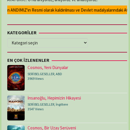
lan ANDIMIZ'ın Resmi olarak kaldırılması ve Devlet madalyalarındaki Atatür
KATEGORİLER
KATEGORİLER
EN ÇOK İZLENENLER
Cosmos, Yeni Dünyalar
SERİ BELGESELLER
,
ABD
3969 Views
İnsanoğlu, Hepimizin Hikayesi
SERİ BELGESELLER
,
İngiltere
3547 Views
Cosmos, Bir Uzay Serüveni