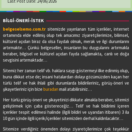
Last Post Date:
24/06/2026
BİLGİ-ÖNERİ-İSTEK
belgeselsemo.com.tr
sitemizde yayınlanan tüm içerikler, internet
ortamında elde edilmiş olup tek amacımız ziyaretçilerimize, bilimsel,
kültürel açıdan biraz da olsa faydalı olmak, merak ve ilgi durumlarını
artırmaktır… Çünkü belgeseller, insanların bu duygularını artırmakla
beraber, bilgisel ve kültürel açıdan fayda sağlamakta, canlı ve doğa
sevgisini artırmaktadır…
Sitemiz her zaman telif vb. haklara saygı göstermeyi ilke edinmiş olup,
buna dikkat etse de; insani hatalardan dolayı gözümüzden kaçan her
türlü telif ve hak ihlali gibi durumlarda bildirileriniz, görüş-öneri ve
şikayetleriniz için bize
buradan
mail atabilirsiniz…
Her türlü görüş-öneri ve şikayetinizi dikkate almakla beraber, sitemizi
geliştirmek için çaba göstereceğiz… Telif ve hak bildirimi içeren
içerikler tespit edilmesi halinde (ilgili bildiri ve uyarıdan itibaren) 3 ila
10 gün içinde ilgili içerik/içerikler sitemizden derhal kaldırılacaktır…
Sitemize verdiğiniz önemden dolayı ziyaretçilerimize çok teşekkür