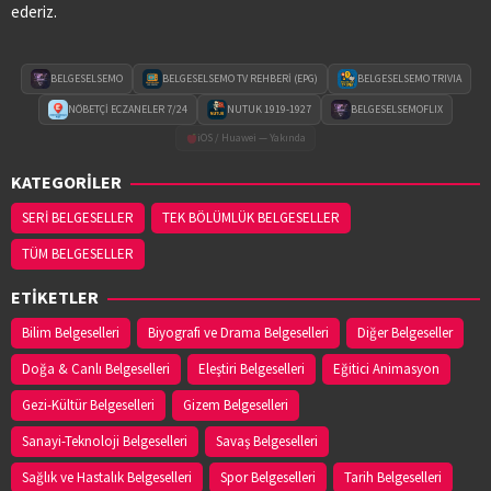
ederiz.
BELGESELSEMO
BELGESELSEMO TV REHBERİ (EPG)
BELGESELSEMO TRIVIA
NÖBETÇİ ECZANELER 7/24
NUTUK 1919-1927
BELGESELSEMOFLIX
iOS / Huawei — Yakında
KATEGORİLER
SERİ BELGESELLER
TEK BÖLÜMLÜK BELGESELLER
TÜM BELGESELLER
ETİKETLER
Bilim Belgeselleri
Biyografi ve Drama Belgeselleri
Diğer Belgeseller
Doğa & Canlı Belgeselleri
Eleştiri Belgeselleri
Eğitici Animasyon
Gezi-Kültür Belgeselleri
Gizem Belgeselleri
Sanayi-Teknoloji Belgeselleri
Savaş Belgeselleri
Sağlık ve Hastalık Belgeselleri
Spor Belgeselleri
Tarih Belgeselleri