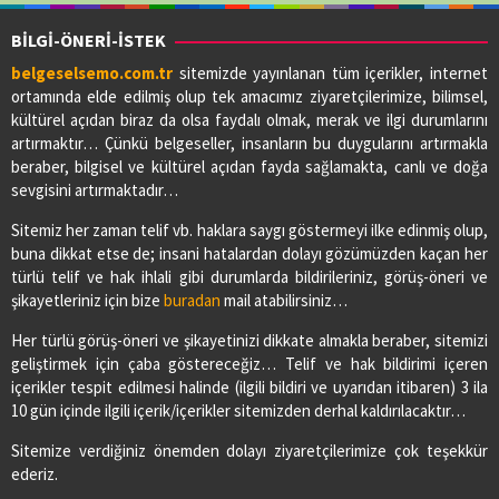
BİLGİ-ÖNERİ-İSTEK
belgeselsemo.com.tr
sitemizde yayınlanan tüm içerikler, internet
ortamında elde edilmiş olup tek amacımız ziyaretçilerimize, bilimsel,
kültürel açıdan biraz da olsa faydalı olmak, merak ve ilgi durumlarını
artırmaktır… Çünkü belgeseller, insanların bu duygularını artırmakla
beraber, bilgisel ve kültürel açıdan fayda sağlamakta, canlı ve doğa
sevgisini artırmaktadır…
Sitemiz her zaman telif vb. haklara saygı göstermeyi ilke edinmiş olup,
buna dikkat etse de; insani hatalardan dolayı gözümüzden kaçan her
türlü telif ve hak ihlali gibi durumlarda bildirileriniz, görüş-öneri ve
şikayetleriniz için bize
buradan
mail atabilirsiniz…
Her türlü görüş-öneri ve şikayetinizi dikkate almakla beraber, sitemizi
geliştirmek için çaba göstereceğiz… Telif ve hak bildirimi içeren
içerikler tespit edilmesi halinde (ilgili bildiri ve uyarıdan itibaren) 3 ila
10 gün içinde ilgili içerik/içerikler sitemizden derhal kaldırılacaktır…
Sitemize verdiğiniz önemden dolayı ziyaretçilerimize çok teşekkür
ederiz.