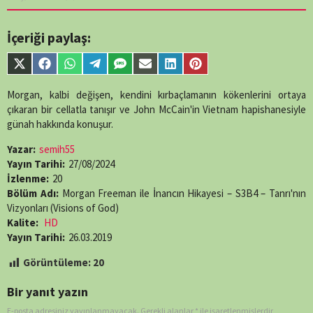
numeric value
encountered in
/home/belges/public_html/belgeselsemo/wp-
İçeriği paylaş:
content/themes/muvipro/template-
parts/content-
Share
Share
Share
Share
Share
Share
Share
Share
single-
on
on
on
on
on
on
on
on
episode.php
on
X
Facebook
WhatsApp
Telegram
SMS
Email
LinkedIn
Pinterest
Morgan, kalbi değişen, kendini kırbaçlamanın kökenlerini ortaya
line
89
(Twitter)
çıkaran bir cellatla tanışır ve John McCain'in Vietnam hapishanesiyle
günah hakkında konuşur.
Yazar:
semih55
Yayın Tarihi:
27/08/2024
İzlenme:
20
Bölüm Adı:
Morgan Freeman ile İnancın Hikayesi – S3B4 – Tanrı'nın
Vizyonları (Visions of God)
Kalite:
HD
Yayın Tarihi:
26.03.2019
Görüntüleme:
20
Bir yanıt yazın
E-posta adresiniz yayınlanmayacak.
Gerekli alanlar
*
ile işaretlenmişlerdir