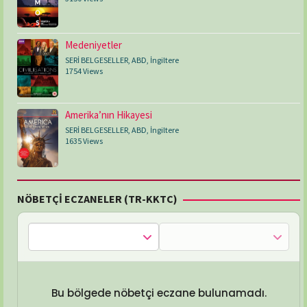
Medeniyetler
SERİ BELGESELLER
,
ABD
,
İngiltere
1754 Views
Amerika’nın Hikayesi
SERİ BELGESELLER
,
ABD
,
İngiltere
1635 Views
NÖBETÇİ ECZANELER (TR-KKTC)
Bu bölgede nöbetçi eczane bulunamadı.