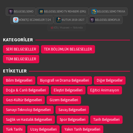
BELGESELSEMO
BELGESELSEMO TV REHBERİ (EPG)
BELGESELSEMO TRIVIA
NÖBETÇİ ECZANELER 7/24
NUTUK 1919-1927
BELGESELSEMOFLIX
iOS / Huawei — Yakında
KATEGORİLER
SERİ BELGESELLER
TEK BÖLÜMLÜK BELGESELLER
TÜM BELGESELLER
ETİKETLER
Bilim Belgeselleri
Biyografi ve Drama Belgeselleri
Diğer Belgeseller
Doğa & Canlı Belgeselleri
Eleştiri Belgeselleri
Eğitici Animasyon
Gezi-Kültür Belgeselleri
Gizem Belgeselleri
Sanayi-Teknoloji Belgeselleri
Savaş Belgeselleri
Sağlık ve Hastalık Belgeselleri
Spor Belgeselleri
Tarih Belgeselleri
Türk Tarihi
Uzay Belgeselleri
Yakın Tarih Belgeselleri