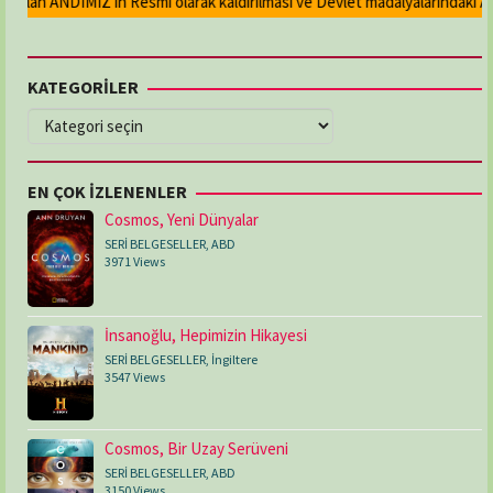
ulan ANDIMIZ'ın Resmi olarak kaldırılması ve Devlet madalyalarındaki Atat
KATEGORİLER
KATEGORİLER
EN ÇOK İZLENENLER
Cosmos, Yeni Dünyalar
SERİ BELGESELLER
,
ABD
3971 Views
İnsanoğlu, Hepimizin Hikayesi
SERİ BELGESELLER
,
İngiltere
3547 Views
Cosmos, Bir Uzay Serüveni
SERİ BELGESELLER
,
ABD
3150 Views